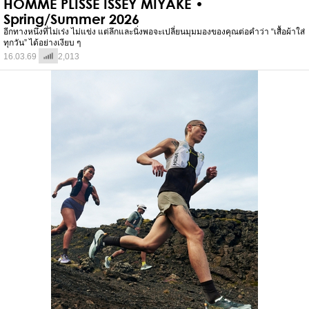
HOMME PLISSÉ ISSEY MIYAKE •
Spring/Summer 2026
อีกทางหนึ่งที่ไม่เร่ง ไม่แข่ง แต่ลึกและนิ่งพอจะเปลี่ยนมุมมองของคุณต่อคำว่า “เสื้อผ้าใส่
ทุกวัน” ได้อย่างเงียบ ๆ
16.03.69
2,013