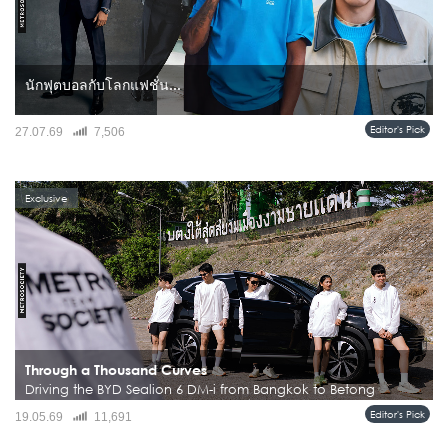
นักฟุตบอลกับโลกแฟชั่น...
เคยมีช่วงเวลาที่นักฟุตบอลกับโลกลักชัวรีเป็นเพียงภาพของการนั่งฟรอนต์โรว์หรือการ
Editor's Pick
27.07.69
7,506
แต่งตัวหลังจบเกม แต่วันนี้ทุกอย่างเปลี่ยนไปอย่างชัดเจน เมื่อผู้เล่นระดับแถวหน้าของ
โลกไม่ได้เป็นแค่แขกรับเชิญในแฟชั่นวีคอีก...
Exclusive
Through a Thousand Curves
Driving the BYD Sealion 6 DM-i from Bangkok to Betong
การขับรถจากกรุงเทพฯ ลงไปถึงเบตง ไม่ใช่ทริปที่หลายคนเลือกทำบ่อยนัก โดยเฉพาะ
Editor's Pick
19.05.69
11,691
เมื่อปลายทางคือ Amazean Jungle Thailand by UTMB งานวิ่งเทรลระดับโลกที่รวมทั้ง
นักวิ่งสายภูเขา นักผจญภัย และคนรักเอาต์ดอร์จากหลา...