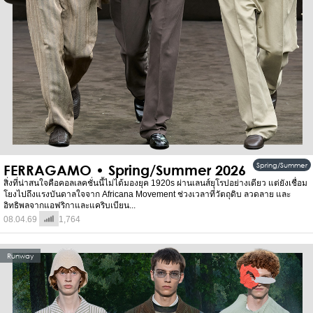
Spring/Summer
FERRAGAMO • Spring/Summer 2026
สิ่งที่น่าสนใจคือคอลเลคชั่นนี้ไม่ได้มองยุค 1920s ผ่านเลนส์ยุโรปอย่างเดียว แต่ยังเชื่อม
โยงไปถึงแรงบันดาลใจจาก Africana Movement ช่วงเวลาที่วัตถุดิบ ลวดลาย และ
อิทธิพลจากแอฟริกาและแคริบเบียน...
08.04.69
1,764
Runway