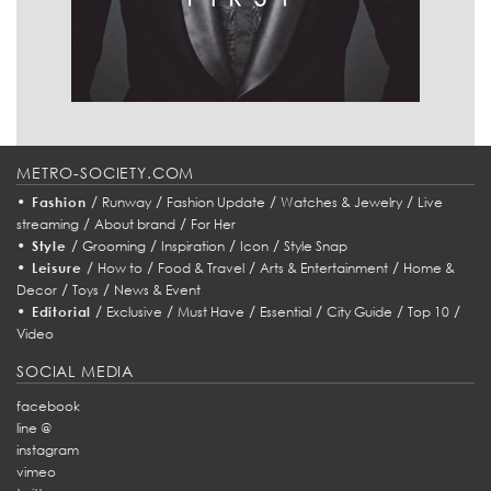
METRO-SOCIETY.COM
•
/
/
/
/
Fashion
Runway
Fashion Update
Watches & Jewelry
Live
/
/
streaming
About brand
For Her
•
/
/
/
/
Style
Grooming
Inspiration
Icon
Style Snap
•
/
/
/
/
Leisure
How to
Food & Travel
Arts & Entertainment
Home &
/
/
Decor
Toys
News & Event
•
/
/
/
/
/
/
Editorial
Exclusive
Must Have
Essential
City Guide
Top 10
Video
SOCIAL MEDIA
facebook
line @
instagram
vimeo