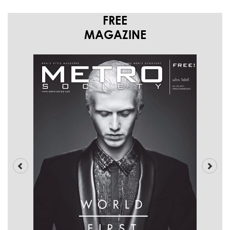
FREE
MAGAZINE