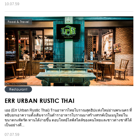
10.07.59
Food & Travel
Restaurant
ERR URBAN RUSTIC THAI
เออ (Err Urban Rustic Thai) ร้านอาหารไทยโบราณสุดฮิปแห่งใหม่ย่านพระนคร ที่
หยิบยกเอาความดั้งเดิมจากในตำราอาหารโบราณมาสร้างสรรค์เป็นเมนูใหม่ใน
ขนาดกะทัดรัด ทานได้ง่ายขึ้น ตอบโจทย์ไลฟ์สไตล์ของคนไทยและชาวต่างชาติได้
เป็นอย่างดี...
07.07.59