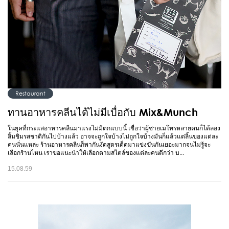
Restaurant
ทานอาหารคลีนได้ไม่มีเบื่อกับ Mix&Munch
ในยุคที่กระแสอาหารคลีนมาแรงไม่มีตกแบบนี้ เชื่อว่าผู้ชายเมโทรหลายคนก็ได้ลอง
ลิ้มชิมรสชาติกันไปบ้างแล้ว อาจจะถูกใจบ้างไม่ถูกใจบ้างมันก็แล้วแต่ลิ้นของแต่ละ
คนนั่นแหล่ะ ร้านอาหารคลีนก็พากันงัดสูตรเด็ดมาแข่งขันกันเยอะมากจนไม่รู้จะ
เลือกร้านไหน เราขอแนะนำให้เลือกตามสไตล์ของแต่ละคนดีกว่า บ...
15.08.59