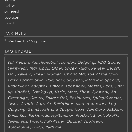
twitter
pinterest
youtube
tumblr
PARTNERS
*
Wednesday Magazine
TAG UPDATE
,
,
,
,
,
,
Eat
Person
Kanchanaburi
London
Outgoing
VDO Games
,
,
,
,
,
,
,
,
Swimwear
Thai
Cook
Other
Unisex
Milan
Review
Resort
,
,
,
,
,
,
Etc.
Review
Street
Women
Chiang Mai
Talk of the town
,
,
,
,
,
,
,
Party
Formal
Style
Hair
Her Collection
Interview
Special
,
,
,
,
,
,
Underwear
Bangkok
Limited
Look Book
Movies
Paris
Chat
,
,
,
,
,
,
,
up
Habitat
Coming up
Music
Mens
Show
Eyewear
Ad
,
,
,
,
,
Campaign
Casual
Editor's Pick
Restaurant
Spring/Summer
,
,
,
,
,
,
,
Styles
Collab
Capsule
Fall/Winter
Men
Accessory
Bag
,
,
,
,
,
,
Outgoing
Trends
Arts and Design
News
Skin Care
Fit&Firm
,
,
,
,
,
,
,
Drink
Tips
Fashion
Spring/Summer
Product
Event
Health
,
,
,
,
,
Styling tips
Watch
Fall/Winter
Gadget
Footwear
,
,
AutoMotive
Living
Perfume