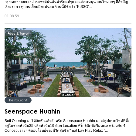
กรุงเทพฯ บอกเลยว่ารสชาตินั้นต้นตำรับแท้ๆและแต่ละเมนูน่าสนใจมากๆ ที่สำคัญ
เรื่องราคา ทุกคนเอื้อมถึงแน่นอน ร้านนี้มีชื่อว่า “KISSO”...
01.08.59
Food & Travel
Restaurant
Seenspace Huahin
Soft Opening มาได้สักพักแล้วสำหรับ Seenspace Huahin มอลล์รูปแบบใหม่ที่ตั้ง
อยู่ในซอยหัวหิน35 หรือหัวหิน19 ด้วย Location ที่ใกล้ชิดติดริมทะเล พร้อมกับ 4
Concept ง่ายๆ ที่ตอบโจทย์ของชีวิตสุดชิล " Eat Lay Play Relax "...