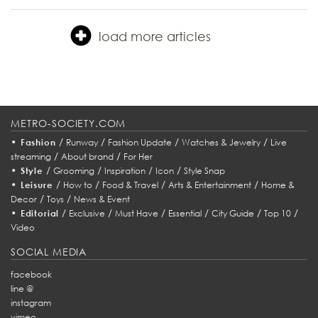
load more articles
METRO-SOCIETY.COM
•
/
/
/
/
Fashion
Runway
Fashion Update
Watches & Jewelry
Live
/
/
streaming
About brand
For Her
•
/
/
/
/
Style
Grooming
Inspiration
Icon
Style Snap
•
/
/
/
/
Leisure
How to
Food & Travel
Arts & Entertainment
Home &
/
/
Decor
Toys
News & Event
•
/
/
/
/
/
/
Editorial
Exclusive
Must Have
Essential
City Guide
Top 10
Video
SOCIAL MEDIA
facebook
line @
instagram
vimeo