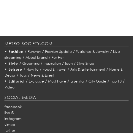
METRO-SOCIETY.COM
•
/
/
/
/
Fashion
Runway
Fashion Update
Watches & Jewelry
Live
/
/
streaming
About brand
For Her
•
/
/
/
/
Style
Grooming
Inspiration
Icon
Style Snap
•
/
/
/
/
Leisure
How to
Food & Travel
Arts & Entertainment
Home &
/
/
Decor
Toys
News & Event
•
/
/
/
/
/
/
Editorial
Exclusive
Must Have
Essential
City Guide
Top 10
Video
SOCIAL MEDIA
facebook
line @
instagram
vimeo
twitter