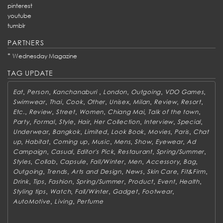
pinterest
youtube
tumblr
PARTNERS
*
Wednesday Magazine
TAG UPDATE
,
,
,
,
,
,
Eat
Person
Kanchanaburi
London
Outgoing
VDO Games
,
,
,
,
,
,
,
,
Swimwear
Thai
Cook
Other
Unisex
Milan
Review
Resort
,
,
,
,
,
,
Etc.
Review
Street
Women
Chiang Mai
Talk of the town
,
,
,
,
,
,
,
Party
Formal
Style
Hair
Her Collection
Interview
Special
,
,
,
,
,
,
Underwear
Bangkok
Limited
Look Book
Movies
Paris
Chat
,
,
,
,
,
,
,
up
Habitat
Coming up
Music
Mens
Show
Eyewear
Ad
,
,
,
,
,
Campaign
Casual
Editor's Pick
Restaurant
Spring/Summer
,
,
,
,
,
,
,
Styles
Collab
Capsule
Fall/Winter
Men
Accessory
Bag
,
,
,
,
,
,
Outgoing
Trends
Arts and Design
News
Skin Care
Fit&Firm
,
,
,
,
,
,
,
Drink
Tips
Fashion
Spring/Summer
Product
Event
Health
,
,
,
,
,
Styling tips
Watch
Fall/Winter
Gadget
Footwear
,
,
AutoMotive
Living
Perfume