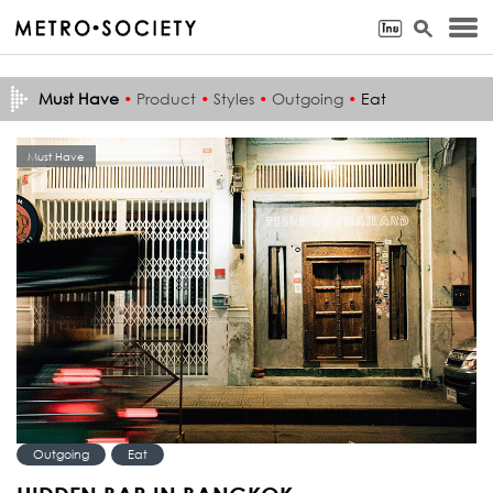
Must Have
•
Product
•
Styles
•
Outgoing
•
Eat
Must Have
Outgoing
Eat