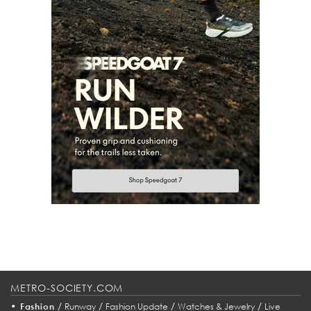
METRO-SOCIETY.COM
•
/
/
/
/
Fashion
Runway
Fashion Update
Watches & Jewelry
Live