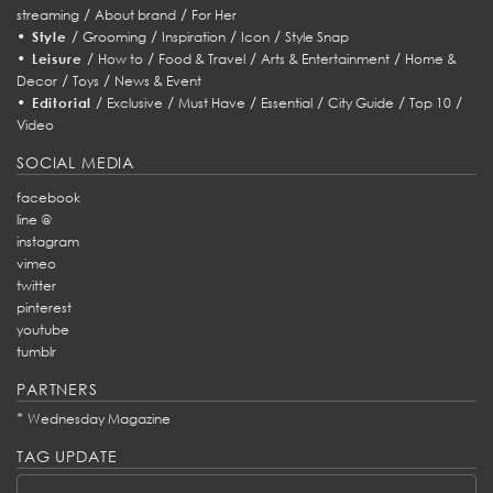
/
/
streaming
About brand
For Her
•
/
/
/
/
Style
Grooming
Inspiration
Icon
Style Snap
•
/
/
/
/
Leisure
How to
Food & Travel
Arts & Entertainment
Home &
/
/
Decor
Toys
News & Event
•
/
/
/
/
/
/
Editorial
Exclusive
Must Have
Essential
City Guide
Top 10
Video
SOCIAL MEDIA
facebook
line @
instagram
vimeo
twitter
pinterest
youtube
tumblr
PARTNERS
*
Wednesday Magazine
TAG UPDATE