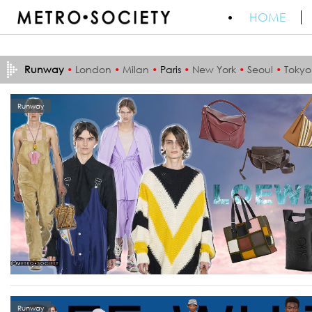
HOME
Runway
•
London
•
Milan
•
Paris
•
New York
•
Seoul
•
Tokyo
Runway
Runway