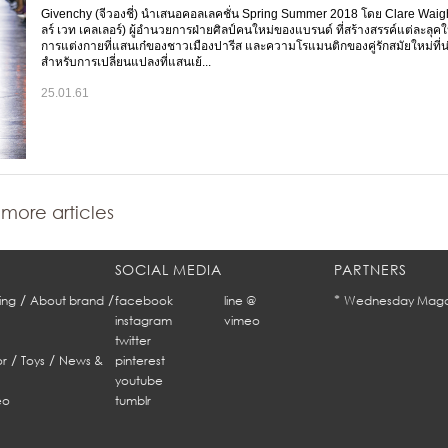
Givenchy (จีวองชี่) นำเสนอคอลเลคชั่น Spring Summer 2018 โดย Clare Waigh
ลร์ เวท เคลเลอร์) ผู้อำนวยการฝ่ายศิลป์คนใหม่ของแบรนด์ ที่สร้างสรรค์แต่ละลุคใ
การแต่งกายที่แสนเก๋ของชาวเมืองปารีส และความโรแมนติกของคู่รักสมัยใหม่ที่น่
สำหรับการเปลี่ยนแปลงที่แสนเย้...
25.01.61
more articles
SOCIAL MEDIA
PARTNERS
/
/
*
ing
About brand
facebook
line @
Wednesday Maga
instagram
vimeo
twitter
/
/
r
Toys
News &
pinterest
youtube
eo
tumblr