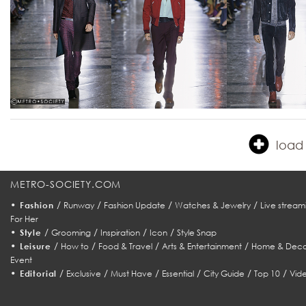
load 
METRO-SOCIETY.COM
•
/
/
/
/
Fashion
Runway
Fashion Update
Watches & Jewelry
Live stream
For Her
•
/
/
/
/
Style
Grooming
Inspiration
Icon
Style Snap
•
/
/
/
/
Leisure
How to
Food & Travel
Arts & Entertainment
Home & Deco
Event
•
/
/
/
/
/
/
Editorial
Exclusive
Must Have
Essential
City Guide
Top 10
Vid