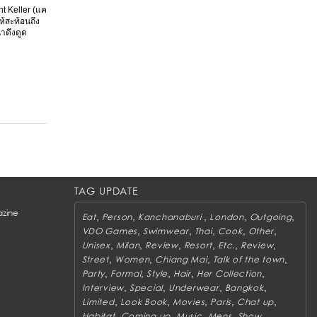
t Keller (แค
ห้สะท้อนถึง
าดึงดูด
TAG UPDATE
zine
,
,
,
,
,
Eat
Person
Kanchanaburi
London
Outgoing
,
,
,
,
,
VDO Games
Swimwear
Thai
Cook
Other
,
,
,
,
,
,
Unisex
Milan
Review
Resort
Etc.
Review
,
,
,
,
Street
Women
Chiang Mai
Talk of the town
,
,
,
,
,
Party
Formal
Style
Hair
Her Collection
,
,
,
,
Interview
Special
Underwear
Bangkok
,
,
,
,
,
Limited
Look Book
Movies
Paris
Chat up
,
,
,
,
,
Habitat
Coming up
Music
Mens
Show