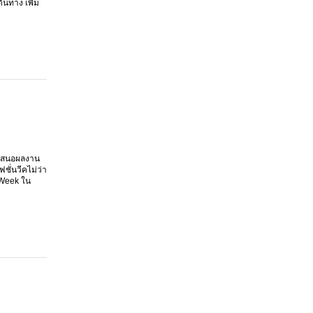
ินทาง เพิ่ม
ำเสนอผลงาน
ชั่นวีคไม่ว่า
 Week ใน