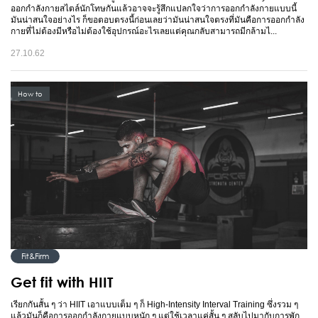
ออกกำลังกายสไตล์นักโทษกันแล้วอาจจะรู้สึกแปลกใจว่าการออกกำลังกายแบบนี้
มันน่าสนใจอย่างไร ก็ขอตอบตรงนี้ก่อนเลยว่ามันน่าสนใจตรงที่มันคือการออกกำลัง
กายที่ไม่ต้องมีหรือไม่ต้องใช้อุปกรณ์อะไรเลยแต่คุณกลับสามารถมีกล้ามไ...
27.10.62
How to
Fit&Firm
Get fit with HIIT
เรียกกันสั้น ๆ ว่า HIIT เอาแบบเต็ม ๆ ก็ High-Intensity Interval Training ซึ่งรวม ๆ
แล้วมันก็คือการออกกำลังกายแบบหนัก ๆ แต่ใช้เวลาแค่สั้น ๆ สลับไปมากับการพัก