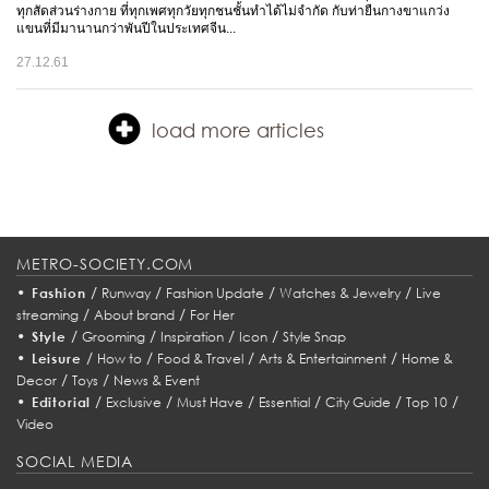
ทุกสัดส่วนร่างกาย ที่ทุกเพศทุกวัยทุกชนชั้นทำได้ไม่จำกัด กับท่ายืนกางขาแกว่ง
แขนที่มีมานานกว่าพันปีในประเทศจีน...
27.12.61
load more articles
METRO-SOCIETY.COM
•
/
/
/
/
Fashion
Runway
Fashion Update
Watches & Jewelry
Live
/
/
streaming
About brand
For Her
•
/
/
/
/
Style
Grooming
Inspiration
Icon
Style Snap
•
/
/
/
/
Leisure
How to
Food & Travel
Arts & Entertainment
Home &
/
/
Decor
Toys
News & Event
•
/
/
/
/
/
/
Editorial
Exclusive
Must Have
Essential
City Guide
Top 10
Video
SOCIAL MEDIA