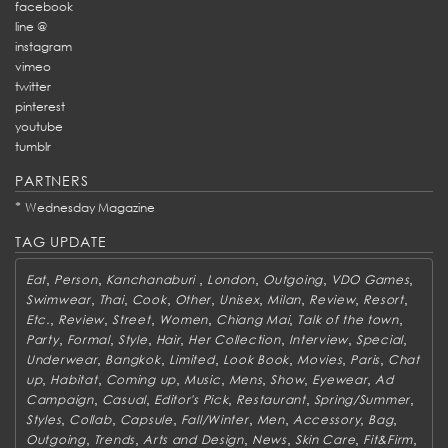
facebook
line @
instagram
vimeo
twitter
pinterest
youtube
tumblr
PARTNERS
*
Wednesday Magazine
TAG UPDATE
,
,
,
,
,
,
Eat
Person
Kanchanaburi
London
Outgoing
VDO Games
,
,
,
,
,
,
,
,
Swimwear
Thai
Cook
Other
Unisex
Milan
Review
Resort
,
,
,
,
,
,
Etc.
Review
Street
Women
Chiang Mai
Talk of the town
,
,
,
,
,
,
,
Party
Formal
Style
Hair
Her Collection
Interview
Special
,
,
,
,
,
,
Underwear
Bangkok
Limited
Look Book
Movies
Paris
Chat
,
,
,
,
,
,
,
up
Habitat
Coming up
Music
Mens
Show
Eyewear
Ad
,
,
,
,
,
Campaign
Casual
Editor's Pick
Restaurant
Spring/Summer
,
,
,
,
,
,
,
Styles
Collab
Capsule
Fall/Winter
Men
Accessory
Bag
,
,
,
,
,
,
Outgoing
Trends
Arts and Design
News
Skin Care
Fit&Firm