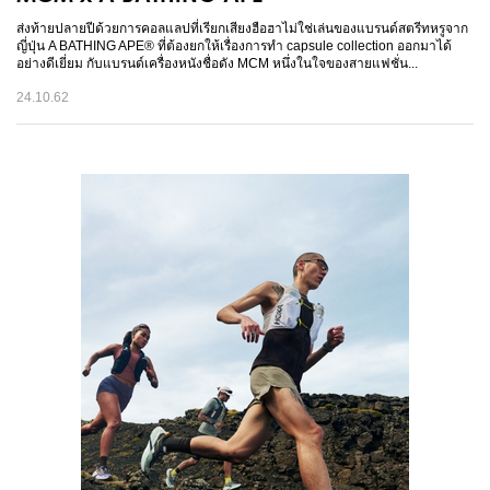
ส่งท้ายปลายปีด้วยการคอลแลปที่เรียกเสียงฮือฮาไม่ใช่เล่นของแบรนด์สตรีทหรูจาก
ญี่ปุ่น A BATHING APE® ที่ต้องยกให้เรื่องการทำ capsule collection ออกมาได้
อย่างดีเยี่ยม กับแบรนด์เครื่องหนังชื่อดัง MCM หนึ่งในใจของสายแฟชั่น...
24.10.62