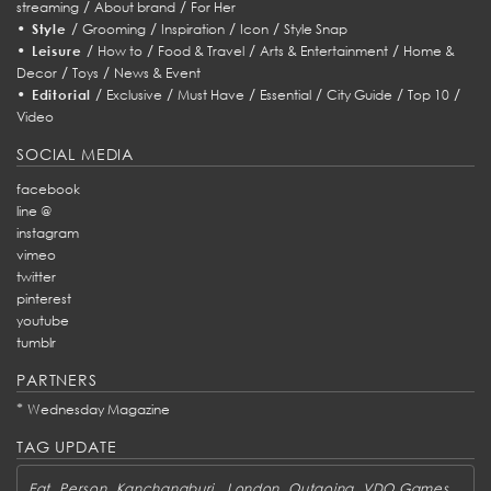
/
/
streaming
About brand
For Her
•
/
/
/
/
Style
Grooming
Inspiration
Icon
Style Snap
•
/
/
/
/
Leisure
How to
Food & Travel
Arts & Entertainment
Home &
/
/
Decor
Toys
News & Event
•
/
/
/
/
/
/
Editorial
Exclusive
Must Have
Essential
City Guide
Top 10
Video
SOCIAL MEDIA
facebook
line @
instagram
vimeo
twitter
pinterest
youtube
tumblr
PARTNERS
*
Wednesday Magazine
TAG UPDATE
,
,
,
,
,
,
Eat
Person
Kanchanaburi
London
Outgoing
VDO Games