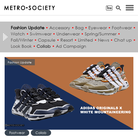
Fashion Update
•
Accessory
•
Bag
•
Eyewear
•
Footwear
•
Watch
•
Swimwear
•
Underwear
•
Spring/Summer
•
Fall/Winter
•
Capsule
•
Resort
•
Limited
•
News
•
Chat up
•
Look Book
•
Collab
•
Ad Campaign
Fashion Update
Footwear
Collab