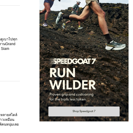
ณดูเบาไปทุก
 งานGrand
า Siam
ายหลายสไตล์
ตขาวเหมือน
แพ้คนหนุ่มเลย