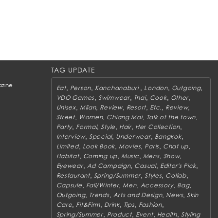
TAG UPDATE
zine
,
,
,
,
,
Eat
Person
Kanchanaburi
London
Outgoing
,
,
,
,
,
VDO Games
Swimwear
Thai
Cook
Other
,
,
,
,
,
,
Unisex
Milan
Review
Resort
Etc.
Review
,
,
,
,
Street
Women
Chiang Mai
Talk of the town
,
,
,
,
,
Party
Formal
Style
Hair
Her Collection
,
,
,
,
Interview
Special
Underwear
Bangkok
,
,
,
,
,
Limited
Look Book
Movies
Paris
Chat up
,
,
,
,
,
Habitat
Coming up
Music
Mens
Show
,
,
,
,
Eyewear
Ad Campaign
Casual
Editor's Pick
,
,
,
,
Restaurant
Spring/Summer
Styles
Collab
,
,
,
,
,
Capsule
Fall/Winter
Men
Accessory
Bag
,
,
,
,
Outgoing
Trends
Arts and Design
News
Skin
,
,
,
,
,
Care
Fit&Firm
Drink
Tips
Fashion
,
,
,
,
Spring/Summer
Product
Event
Health
Styling