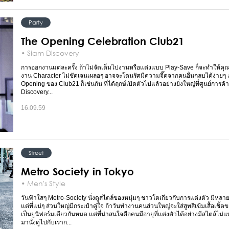
Party
The Opening Celebration Club21
• Siam Discovery
การออกงานแต่ละครั้ง ถ้าไม่จัดเต็มไปงานหรือแต่งแบบ Play-Save ก็จะทำให้คุ
งาน Character ไม่ชัดเจนเผลอๆ อาจจะโดนรัศมีความจี๊ดจากคนอื่นกลบได้ง่ายๆ
Opening ของ Club21 ก็เช่นกัน ที่ได้ฤกษ์เปิดตัวไปแล้วอย่างยิ่งใหญ่ที่ศูนย์การค้
Discovery...
16.09.59
Street
Metro Society in Tokyo
• Men's Style
วันฟ้าใสๆ Metro-Society นั่งดูสไตล์ของหนุ่มๆ ชาวโตเกียวกับการแต่งตัว มีหล
แต่ที่แน่ๆ ส่วนใหญ่มีกระเป๋าคู่ใจ ถ้าวันทำงานคนส่วนใหญ่จะใส่สูทสีเข้มเสื้อเชิ้
เป็นยูนิฟอร์มเดียวกันหมด แต่ที่น่าสนใจคือคนมีอายุที่แต่งตัวได้อย่างมีสไตล์ไม่
มานั่งดูไปกับเราก...