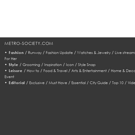
METRO-SOCIETY.COM
•
/
/
/
/
Fashion
Runway
Fashion Update
Watches & Jewelry
Live stream
For Her
•
/
/
/
/
Style
Grooming
Inspiration
Icon
Style Snap
•
/
/
/
/
Leisure
How to
Food & Travel
Arts & Entertainment
Home & Deco
Event
•
/
/
/
/
/
/
Editorial
Exclusive
Must Have
Essential
City Guide
Top 10
Vid