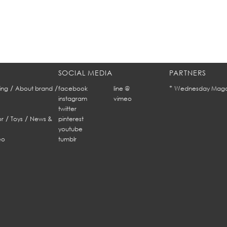
SOCIAL MEDIA
PARTNERS
/
/
*
ing
About brand
facebook
line @
Wednesday Maga
instagram
vimeo
twitter
/
/
r
Toys
News &
pinterest
youtube
eo
tumblr