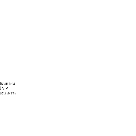
ากับหน้าฝน
ี VIP
อุ่น เพราะ