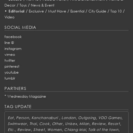
/
/
Decor
Toys
News & Event
•
/
/
/
/
/
/
Editorial
Exclusive
Must Have
Essential
City Guide
Top 10
Video
SOCIAL MEDIA
facebook
line @
instagram
vimeo
twitter
pinterest
youtube
tumblr
PARTNERS
*
Wednesday Magazine
TAG UPDATE
,
,
,
,
,
,
Eat
Person
Kanchanaburi
London
Outgoing
VDO Games
,
,
,
,
,
,
,
,
Swimwear
Thai
Cook
Other
Unisex
Milan
Review
Resort
,
,
,
,
,
,
Etc.
Review
Street
Women
Chiang Mai
Talk of the town