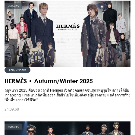
Runway
Fall/Winter
HERMÈS • Autumn/Winter 2025
ฤดูหนาว 2025 คือช่วงเวลาที่ Hermès เปิดตัวคอลเลคชั่นสุภาพบุรุษใหม่ภายใต้ธีม
Inhabiting Time แนวคิดที่มองว่าเสื้อผ้าไม่ใช่เพียงสิ่งห่อหุ้มร่างกาย แต่คือการสร้าง
“พื้นที่ของการใช้ชีวิต”...
24.09.68
Runway