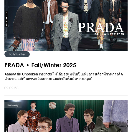
Fall/Winter
PRADA • Fall/Winter 2025
คอลเลคชั่น Unbroken Instincts ไม่ได้มองแฟชั่นเป็นเพียงการเลือกที่ผ่านการคิด
คำนวณ แต่เป็นการเฉลิมฉลองแรงผลักดันดั้งเดิมของมนุษย์...
09.09.68
Runway