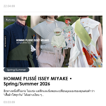
22.04.69
Runway
Spring/Summer
HOMME PLISSÉ ISSEY MIYAKE •
Spring/Summer 2026
อีกทางหนึ่งที่ไม่เร่ง ไม่แข่ง แต่ลึกและนิ่งพอจะเปลี่ยนมุมมองของคุณต่อคำว่า
“เสื้อผ้าใส่ทุกวัน” ได้อย่างเงียบ ๆ...
03.03.69