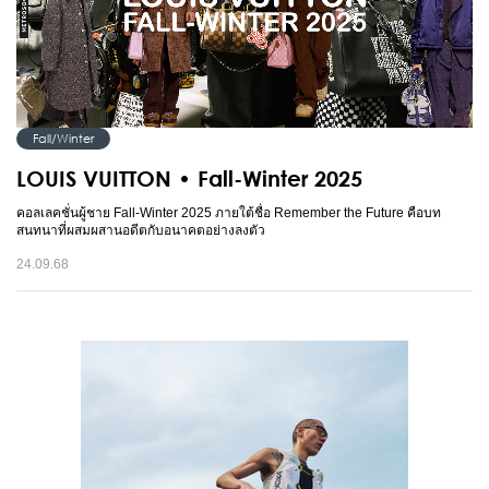
Fall/Winter
LOUIS VUITTON • Fall-Winter 2025
คอลเลคชั่นผู้ชาย Fall-Winter 2025 ภายใต้ชื่อ Remember the Future คือบท
สนทนาที่ผสมผสานอดีตกับอนาคตอย่างลงตัว
24.09.68