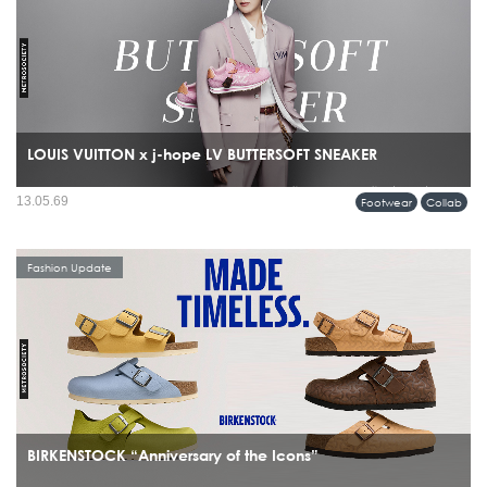
LOUIS VUITTON x j-hope LV BUTTERSOFT SNEAKER
รุ่นพิเศษร่วมกับ j-hope สมาชิกวง BTS โดยรองเท้าคู่นี้ไม่ได้ถูกสร้างขึ้นเพื่อแฟชั่น
13.05.69
Footwear
Collab
อย่างเดียว แต่ถูกออกแบบมาให้ j-hope ใช้จริงระหว่างเวิลด์ทัวร์...
Fashion Update
BIRKENSTOCK “Anniversary of the Icons”