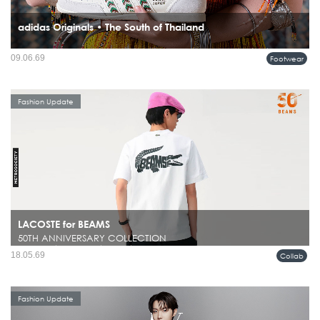
adidas Originals • The South of Thailand
ภาคใต้ของประเทศไทยกำลังกลายเป็นแรงบันดาลใจบทใหม่ในโลกแฟชั่น เมื่อ adidas
09.06.69
Footwear
Originals เปิดตัวคอลเลคชั่น SS26...
Fashion Update
LACOSTE for BEAMS
50TH ANNIVERSARY COLLECTION
ในโลกแฟชั่นผู้ชาย มีไม่กี่แบรนด์ที่สามารถรักษาคาแรกเตอร์ของตัวเองไว้ได้ชัดเจน
18.05.69
Collab
ตลอดหลายทศวรรษ และยังคงดูร่วมสมัยอยู่เสมอ ไม่ว่าจะเป็น BEAMS หรือ
LACOSTE ที่ต่างมีภาษาของตัวเองชัดเจนคนละแบบ...
Fashion Update