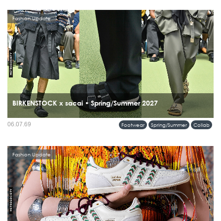
Fashion Update
BIRKENSTOCK x sacai • Spring/Summer 2027
เปิดตัวความร่วมมือครั้งแรกบนรันเวย์ sacai Men’s Spring & Summer 2027
06.07.69
Footwear
Spring/Summer
Collab
Collection กับคอลเลคชั่นที่นำรองเท้าระดับไอคอนของ BIRKENSTOCK มารื้อสร้าง
ใหม่ผ่านแนวคิด Hybridization อันเป็นลายเซ็นของ Chitose Abe...
Fashion Update