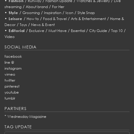
•
/
/
/
/
Fashion
Runway
Fashion Update
Watches & Jewelry
Live
/
/
streaming
About brand
For Her
•
/
/
/
/
Style
Grooming
Inspiration
Icon
Style Snap
•
/
/
/
/
Leisure
How to
Food & Travel
Arts & Entertainment
Home &
/
/
Decor
Toys
News & Event
•
/
/
/
/
/
/
Editorial
Exclusive
Must Have
Essential
City Guide
Top 10
Video
SOCIAL MEDIA
facebook
line @
instagram
vimeo
twitter
pinterest
youtube
tumblr
PARTNERS
*
Wednesday Magazine
TAG UPDATE