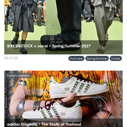
BIRKENSTOCK x sacai • Spring/Summer 2027
เปิดตัวความร่วมมือครั้งแรกบนรันเวย์ sacai Men’s Spring & Summer 2027
06.07.69
Footwear
Spring/Summer
Collab
Collection กับคอลเลคชั่นที่นำรองเท้าระดับไอคอนของ BIRKENSTOCK มารื้อสร้าง
ใหม่ผ่านแนวคิด Hybridization อันเป็นลายเซ็นของ Chitose Abe...
Fashion Update
adidas Originals • The South of Thailand