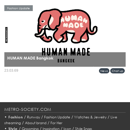
Fashion Update
HUMAN MADE Bangkok
บางแบรนด์ไม่ได้แค่เปิดร้านใหม่ แต่กำลัง “วางหมุด” ลงบนแผนที่วัฒนธรรมของเมือง
23.03.69
News
Chat up
และการมาถึงของ HUMAN MADE ในกรุงเทพฯ ก็เป็นหนึ่งในโมเมนต์แบบนั้นอย่าง
ชัดเจน...
METRO-SOCIETY.COM
•
/
/
/
/
Fashion
Runway
Fashion Update
Watches & Jewelry
Live
/
/
streaming
About brand
For Her
•
/
/
/
/
Style
Grooming
Inspiration
Icon
Style Snap