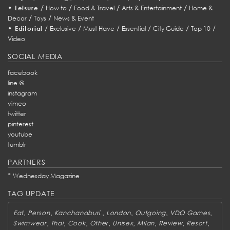
•
/
/
/
/
Leisure
How to
Food & Travel
Arts & Entertainment
Home &
/
/
Decor
Toys
News & Event
•
/
/
/
/
/
/
Editorial
Exclusive
Must Have
Essential
City Guide
Top 10
Video
SOCIAL MEDIA
facebook
line @
instagram
vimeo
twitter
pinterest
youtube
tumblr
PARTNERS
*
Wednesday Magazine
TAG UPDATE
,
,
,
,
,
,
Eat
Person
Kanchanaburi
London
Outgoing
VDO Games
,
,
,
,
,
,
,
,
Swimwear
Thai
Cook
Other
Unisex
Milan
Review
Resort