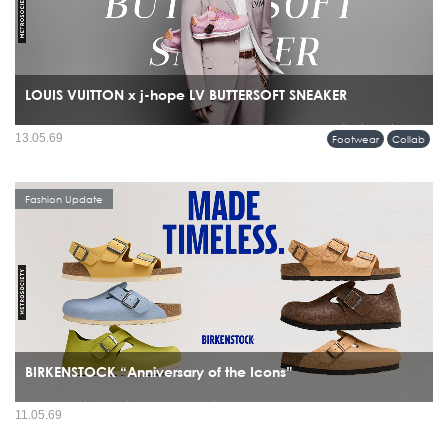
LOUIS VUITTON x j-hope LV BUTTERSOFT SNEAKER
รุ่นพิเศษร่วมกับ j-hope สมาชิกวง BTS โดยรองเท้าคู่นี้ไม่ได้ถูกสร้างขึ้นเพื่อแฟชั่น
13.05.69
Footwear
Collab
อย่างเดียว แต่ถูกออกแบบมาให้ j-hope ใช้จริงระหว่างเวิลด์ทัวร์...
Fashion Update
BIRKENSTOCK “Anniversary of the Icons”
มีรองเท้าไม่กี่แบรนด์ที่สามารถข้ามผ่านทั้งยุคสมัย เทรนด์ และวัฒนธรรมได้โดยยังดู
11.05.69
“ใช่” อยู่เสมอ และ BIRKENSTOCK คือหนึ่งในนั้นอย่างชัดเจน ปี 2026 จึงกลายเป็นอีก
หนึ่งหมุดหมายสำคัญ...