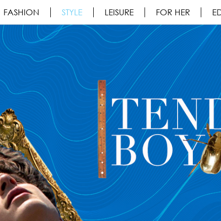
FASHION
STYLE
LEISURE
FOR HER
ED