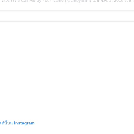
์ที่แชร์โดย Call Me By Your Name (@cmbynfilm)
เมื่อ
พ.ค. 3, 2018 เวลา 3:40pm
สต์นี้บน Instagram