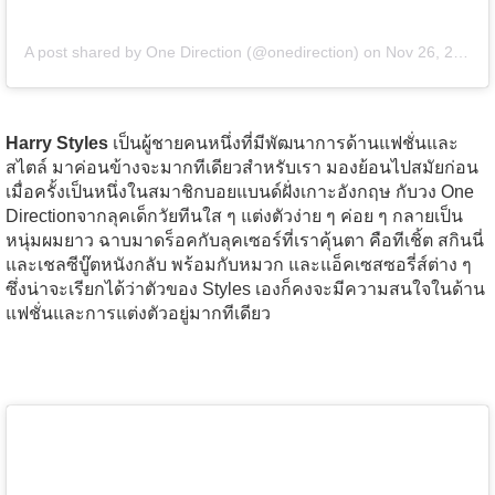
A post shared by One Direction (@onedirection)
on
Nov 26, 2015 at 4:31am PST
Harry Styles
เป็นผู้ชายคนหนึ่งที่มีพัฒนาการด้านแฟชั่นและ
สไตล์ มาค่อนข้างจะมากทีเดียวสำหรับเรา มองย้อนไปสมัยก่อน
เมื่อครั้งเป็นหนึ่งในสมาชิกบอยแบนด์ฝั่งเกาะอังกฤษ กับวง One
Directionจากลุคเด็กวัยทีนใส ๆ แต่งตัวง่าย ๆ ค่อย ๆ กลายเป็น
หนุ่มผมยาว ฉาบมาดร็อคกับลุคเซอร์ที่เราคุ้นตา คือทีเชิ้ต สกินนี่
และเชลซีบู๊ตหนังกลับ พร้อมกับหมวก และแอ็คเซสซอรี่ส์ต่าง ๆ
ซึ่งน่าจะเรียกได้ว่าตัวของ Styles เองก็คงจะมีความสนใจในด้าน
แฟชั่นและการแต่งตัวอยู่มากทีเดียว