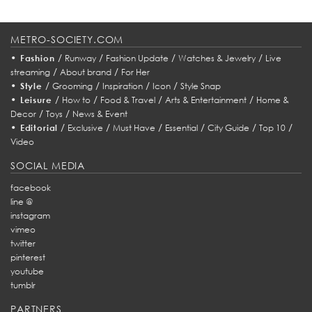
METRO-SOCIETY.COM
•
/
/
/
/
Fashion
Runway
Fashion Update
Watches & Jewelry
Live
/
/
streaming
About brand
For Her
•
/
/
/
/
Style
Grooming
Inspiration
Icon
Style Snap
•
/
/
/
/
Leisure
How to
Food & Travel
Arts & Entertainment
Home &
/
/
Decor
Toys
News & Event
•
/
/
/
/
/
/
Editorial
Exclusive
Must Have
Essential
City Guide
Top 10
Video
SOCIAL MEDIA
facebook
line @
instagram
vimeo
twitter
pinterest
youtube
tumblr
PARTNERS