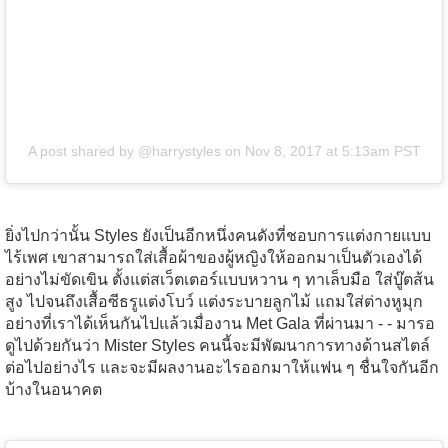
A post shared by @harrystyles
on
Nov 8, 2017 at 5:13am PST
ยิ่งไปกว่านั้น Styles ยังเป็นอีกหนึ่งคนดังที่ชอบการแต่งกายแบบ
ไร้เพศ เขาสามารถใส่เสื้อผ้าของผู้หญิงให้ออกมาเป็นตัวเองได้
อย่างไม่ขัดเขิน ตั้งแต่สเว็ตเตอร์แบบหวาน ๆ ทาเล็บมือ ใส่บู๊ตส้น
สูง ไปจนถึงเสื้อซีธรูแต่งโบว์ แต่งระบายลูกไม้ แถมใส่ต่างหูมุก
อย่างที่เราได้เห็นกันไปแล้วเมื่องาน Met Gala ที่ผ่านมา - - มารอ
ดูไปด้วยกันว่า Mister Styles คนนี้จะมีพัฒนาการทางด้านสไตล์
ต่อไปอย่างไร และจะมีผลงานอะไรออกมาให้แฟน ๆ ชื่นใจกันอีก
บ้างในอนาคต