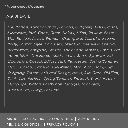
*
Wednesday Magazine
TAG UPDATE
,
,
,
,
,
,
Eat
Person
Kanchanaburi
London
Outgoing
VDO Games
,
,
,
,
,
,
,
,
Swimwear
Thai
Cook
Other
Unisex
Milan
Review
Resort
,
,
,
,
,
,
Etc.
Review
Street
Women
Chiang Mai
Talk of the town
,
,
,
,
,
,
,
Party
Formal
Style
Hair
Her Collection
Interview
Special
,
,
,
,
,
,
Underwear
Bangkok
Limited
Look Book
Movies
Paris
Chat
,
,
,
,
,
,
,
up
Habitat
Coming up
Music
Mens
Show
Eyewear
Ad
,
,
,
,
,
Campaign
Casual
Editor's Pick
Restaurant
Spring/Summer
,
,
,
,
,
,
,
Styles
Collab
Capsule
Fall/Winter
Men
Accessory
Bag
,
,
,
,
,
,
Outgoing
Trends
Arts and Design
News
Skin Care
Fit&Firm
,
,
,
,
,
,
,
Drink
Tips
Fashion
Spring/Summer
Product
Event
Health
,
,
,
,
,
Styling tips
Watch
Fall/Winter
Gadget
Footwear
,
,
AutoMotive
Living
Perfume
ABOUT
CONTACT US
WORK WITH US
ADVERTISING
TERMS & CONDITIONS
PRIVACY POLICY