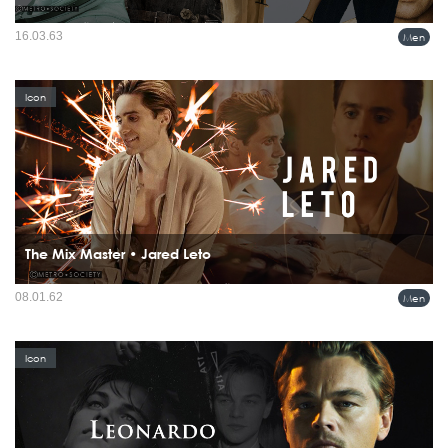
ชายหนุ่มคนนี้เป็นที่ใฝ่ฝันถึงของสาวๆ ทั่วโลกมานานหลายสิบปี กับหนุ่มหล่อผมทอง
16.03.63
Men
ยาวประบ่าตาสีฟ้าและมีสันกรามคมกริบ...
Icon
The Mix Master • Jared Leto
Jared Leto ผู้มากฝีมือในหลากหลายสาขา ทั้งเป็นนักร้อง นักแต่งเพลง นักแสดง นาย
08.01.62
Men
แบบ และแน่นอน เราคิดว่าเขาเป็นคนแฟชั่นคนหนึ่งเช่นกัน เพราะจากที่เห็นเลโต้ใน
ลุคต่างๆ มันก็ชัดเจนอยู่แล้ว...
Icon