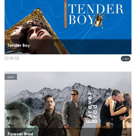
Tender Boy
หนุ่มหน้ามนวัยใส ที่ครองใจใครหลายคน Thimothée Chalamet เริ่มโด่งดังมาเรื่อยๆ ใน
22.06.63
Men
วัยเพียงยี่สิบกว่าๆ แน่นอนว่ากับหลายบทบาททางด้านอาชีพนักแสดง และในอีกมุมหนึ่ง
กับการติดในลิสต์ ผู้ชายสายแฟ เป็นหนึ่งในอินฟ...
Icon
Forever Brad