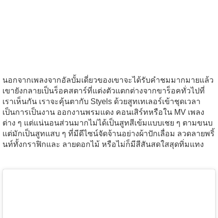
นอกจากเพลงจากอัลบั้มเดี่ยวของเขาจะได้รับคำชมมากมายแล้ว
เขายังกลายเป็นร็อคสตาร์ที่แต่งตัวแตกต่างจากขาร็อคทั่วไปที่
เราเห็นกัน เราจะคุ้นตากับ Styels ด้วยสูทเทเลอร์เข้าชุดเวลา
เป็นการเป็นงาน ออกงานพรมแดง คอนเสิร์ทหรือใน MV เพลง
ต่าง ๆ แต่แน่นอนส่วนมากไม่ได้เป็นสูทสีเข้มแบบเชย ๆ ตามขนบ
แต่มักเป็นสูทแสบ ๆ ที่มีดีไซน์จัดจ้านอย่างผ้าปักเลื่อม ลวดลายพริ้
นท์ทั้งกราฟิกและ ลายดอกไม้ หรือไม่ก็มีสีสันสดใสสุดทิ่มแทง