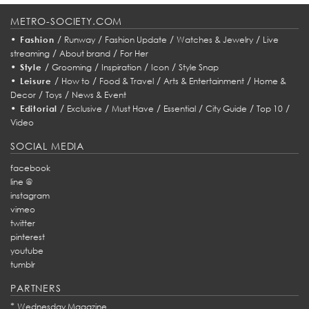
METRO-SOCIETY.COM
•
/
/
/
/
Fashion
Runway
Fashion Update
Watches & Jewelry
Live
/
/
streaming
About brand
For Her
•
/
/
/
/
Style
Grooming
Inspiration
Icon
Style Snap
•
/
/
/
/
Leisure
How to
Food & Travel
Arts & Entertainment
Home &
/
/
Decor
Toys
News & Event
•
/
/
/
/
/
/
Editorial
Exclusive
Must Have
Essential
City Guide
Top 10
Video
SOCIAL MEDIA
facebook
line @
instagram
vimeo
twitter
pinterest
youtube
tumblr
PARTNERS
*
Wednesday Magazine