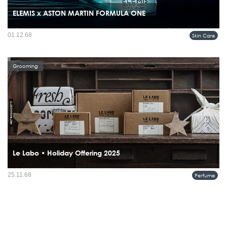
ELEMIS x ASTON MARTIN FORMULA ONE
เมื่อแบรนด์ดูแลผิวระดับพรีเมียมจับมือกับทีมแข่งรถชั้นนำ ผลลัพธ์ที่ได้คือคอลเลคชั่นพิ
01.12.68
Skin Care
เศษที่ผสมความประณีตแบบอังกฤษเข้ากับจิตวิญญาณแห่งความเร็ว...
Grooming
Le Labo • Holiday Offering 2025
เมื่อเทศกาลวันหยุดเริ่มต้นขึ้นอย่างเต็มที่ เลอ ลาโบ หวังว่าแล็บของแบรนด์จะเป็น
25.11.68
Perfume
พื้นที่ที่คุณพบกับความสงบและได้พักใจ เราขอเชิญคุณแวะมาค้นหา ปล่อยให้ประสาท
สัมผัสช่วยนำทาง และแน่นอน แบรนด์พร้อมที่ให้คำแนะ...