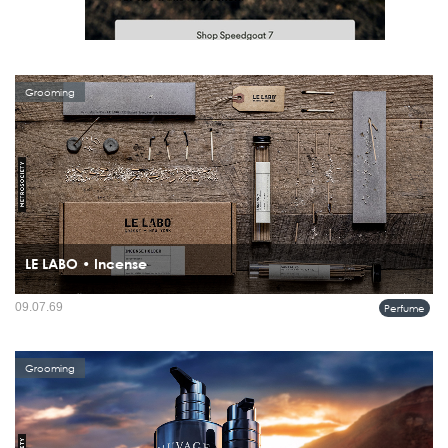
Grooming
LE LABO • Incense
ธูปหอมชุดนี้ได้รับการรังสรรค์อย่างประณีตในเกียวโต โดยเวิร์กช็อปครอบครัวรุ่นที่ 12
09.07.69
Perfume
ที่ยังคงสืบทอดศาสตร์ดั้งเดิมของญี่ปุ่น ทุกแท่งทำขึ้นด้วยมือโดยช่างฝีมือผู้ทุ่มเทต่อ
กระบวนการอย่างแท้จริง ภายในชุดประกอ...
Grooming