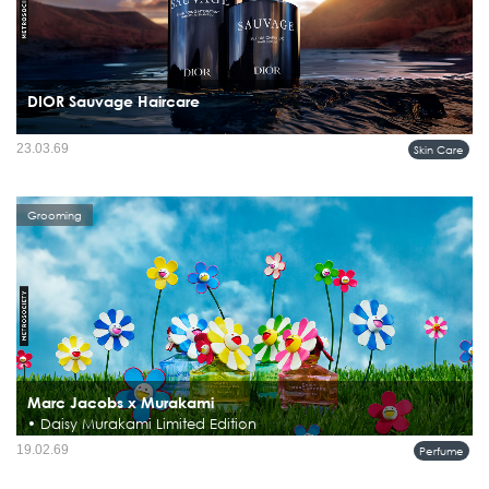
DIOR Sauvage Haircare
Sauvage สะท้อนถึงพลังความเป็นชายที่เป็นอิสระและเป็นธรรมชาติอย่างแท้จริง ด้วย
23.03.69
Skin Care
จิตวิญญาณนี้ ไลน์ Sauvage Mencare จึงนำเสนอการดูแลผิวจากส่วนผสมจาก
ธรรมชาติ ที่ใช้งานง่ายและมีประสิทธิภาพ ออกแบบมาเพื่อผิวของ...
Grooming
Marc Jacobs x Murakami
• Daisy Murakami Limited Edition
Daisy Marc Jacobs Murakami Limited Edition 4 สี 4 กลิ่น คอลเลกชันสุดลิมิเต็ดที่
19.02.69
Perfume
เต็มเปี่ยมไปด้วยความขี้เล่น จินตนาการ และความโดดเด่น พร้อมพาก้าวเข้าสู่โลก
ของ Daisy Murakami ที่สองจักรวาลดอกไม้สุดไอคอนิ...