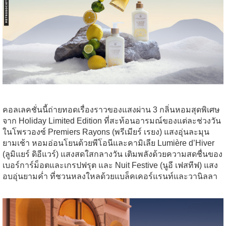
คอลเลคชั่นนี้ถ่ายทอดเรื่องราวของแสงผ่าน 3 กลิ่นหอมสุดพิเศษ
จาก Holiday Limited Edition ที่สะท้อนอารมณ์ของแต่ละช่วงวัน
ในโพรวองซ์ Premiers Rayons (พรีเมียร์ เรยง) แสงอุ่นละมุน
ยามเช้า หอมอ่อนโยนด้วยพีโอนีและคามิเลีย Lumière d’Hiver
(ลูมิแยร์ ดิอีแวร์) แสงสดใสกลางวัน เติมพลังด้วยความสดชื่นของ
เบอร์การ์ม็อตและเกรปฟรุต และ Nuit Festive (นูอี เฟสทีฟ) แสง
อบอุ่นยามค่ำ ที่ชวนหลงใหลด้วยแบล็คเคอร์แรนท์และวานิลลา