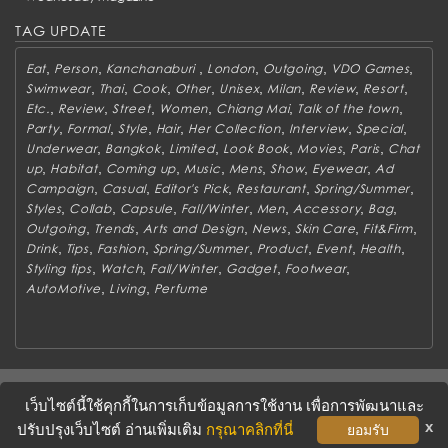
TAG UPDATE
,
,
,
,
,
,
Eat
Person
Kanchanaburi
London
Outgoing
VDO Games
,
,
,
,
,
,
,
,
Swimwear
Thai
Cook
Other
Unisex
Milan
Review
Resort
,
,
,
,
,
,
Etc.
Review
Street
Women
Chiang Mai
Talk of the town
,
,
,
,
,
,
,
Party
Formal
Style
Hair
Her Collection
Interview
Special
,
,
,
,
,
,
Underwear
Bangkok
Limited
Look Book
Movies
Paris
Chat
,
,
,
,
,
,
,
up
Habitat
Coming up
Music
Mens
Show
Eyewear
Ad
,
,
,
,
,
Campaign
Casual
Editor's Pick
Restaurant
Spring/Summer
,
,
,
,
,
,
,
Styles
Collab
Capsule
Fall/Winter
Men
Accessory
Bag
,
,
,
,
,
,
Outgoing
Trends
Arts and Design
News
Skin Care
Fit&Firm
,
,
,
,
,
,
,
Drink
Tips
Fashion
Spring/Summer
Product
Event
Health
,
,
,
,
,
Styling tips
Watch
Fall/Winter
Gadget
Footwear
,
,
AutoMotive
Living
Perfume
ABOUT
CONTACT US
WORK WITH US
ADVERTISING
เว็บไซต์นี้ใช้คุกกี้ในการเก็บข้อมูลการใช้งาน เพื่อการพัฒนาและ
TERMS & CONDITIONS
PRIVACY POLICY
x
ปรับปรุงเว็บไซต์ อ่านเพิ่มเติม
กรุณาคลิกที่นี่
ยอมรับ