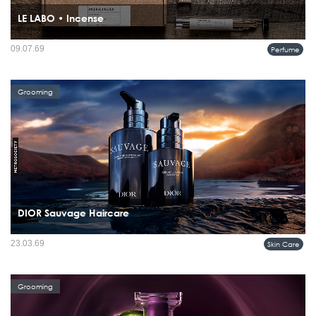
LE LABO • Incense
ธูปหอมชุดนี้ได้รับการรังสรรค์อย่างประณีตในเกียวโต โดยเวิร์กช็อปครอบครัวรุ่นที่ 12
09.07.69
Perfume
ที่ยังคงสืบทอดศาสตร์ดั้งเดิมของญี่ปุ่น ทุกแท่งทำขึ้นด้วยมือโดยช่างฝีมือผู้ทุ่มเทต่อ
กระบวนการอย่างแท้จริง ภายในชุดประกอ...
Grooming
DIOR Sauvage Haircare
Sauvage สะท้อนถึงพลังความเป็นชายที่เป็นอิสระและเป็นธรรมชาติอย่างแท้จริง ด้วย
23.03.69
Skin Care
จิตวิญญาณนี้ ไลน์ Sauvage Mencare จึงนำเสนอการดูแลผิวจากส่วนผสมจาก
ธรรมชาติ ที่ใช้งานง่ายและมีประสิทธิภาพ ออกแบบมาเพื่อผิวของ...
Grooming