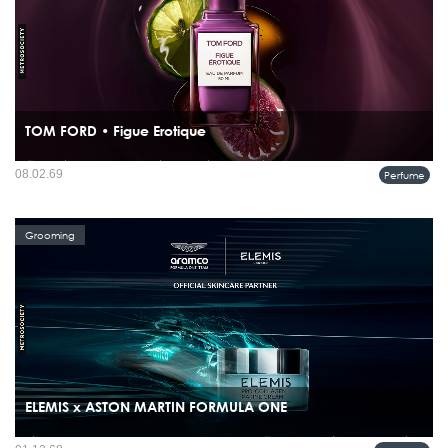
TOM FORD • Figue Erotique
น้ำหอมที่น่าสนใจ ไม่ได้เล่าเรื่องแค่ “กลิ่น” แต่เล่าเรื่อง “ช่วงเวลา” และ TOM FORD
08.02.69
Perfume
Figue Érotique คือหนึ่งในนั้น กลิ่นนี้ไม่ได้พาเราไปถึงความสุกเต็มที่ทันที แต่เลือกหยุด
อยู่ตรงวินาทีก่อนผลฟิกจะแตกออก...
Grooming
ELEMIS x ASTON MARTIN FORMULA ONE
เมื่อแบรนด์ดูแลผิวระดับพรีเมียมจับมือกับทีมแข่งรถชั้นนำ ผลลัพธ์ที่ได้คือคอลเลคชั่นพิ