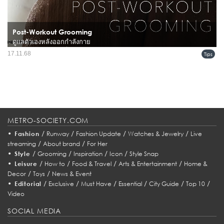
Post-Workout Grooming
ดูแลตัวเองหลังออกกำลังกาย
การออกกำลังกายเป็นสิ่งสำคัญสำหรับนักกีฬา แต่การดูแลตัวเองหลังจากการฝึกซ้อม
17.11.68
Tips
หรือแข่งขันก็มีความสำคัญไม่แพ้กัน...
METRO-SOCIETY.COM
•
/
/
/
/
Fashion
Runway
Fashion Update
Watches & Jewelry
Live
/
/
streaming
About brand
For Her
•
/
/
/
/
Style
Grooming
Inspiration
Icon
Style Snap
•
/
/
/
/
Leisure
How to
Food & Travel
Arts & Entertainment
Home &
/
/
Decor
Toys
News & Event
•
/
/
/
/
/
/
Editorial
Exclusive
Must Have
Essential
City Guide
Top 10
Video
SOCIAL MEDIA