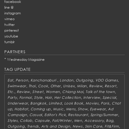
facebook
line @
instagram
vimeo
twitter
pinterest
youtube
tumblr
PARTNERS
*
Wednesday Magazine
TAG UPDATE
,
,
,
,
,
,
Eat
Person
Kanchanaburi
London
Outgoing
VDO Games
,
,
,
,
,
,
,
,
Swimwear
Thai
Cook
Other
Unisex
Milan
Review
Resort
,
,
,
,
,
,
Etc.
Review
Street
Women
Chiang Mai
Talk of the town
,
,
,
,
,
,
,
Party
Formal
Style
Hair
Her Collection
Interview
Special
,
,
,
,
,
,
Underwear
Bangkok
Limited
Look Book
Movies
Paris
Chat
,
,
,
,
,
,
,
up
Habitat
Coming up
Music
Mens
Show
Eyewear
Ad
,
,
,
,
,
Campaign
Casual
Editor's Pick
Restaurant
Spring/Summer
,
,
,
,
,
,
,
Styles
Collab
Capsule
Fall/Winter
Men
Accessory
Bag
,
,
,
,
,
,
Outgoing
Trends
Arts and Design
News
Skin Care
Fit&Firm