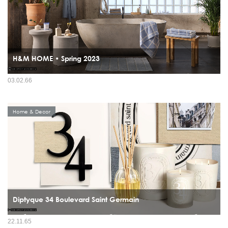
H&M HOME • Spring 2023
H&M HOME ประจำฤดูกาล Spring 2023 ต้อนรับช่วงเวลาแห่งความสดใสที่กำลังจะมา
03.02.66
ถึง ที่เต็มไปด้วยสินค้าที่ให้ความรู้สึกสดชื่น ไม่ว่าจะเป็น แจกัน โคมไฟ ผ้า และอื่น ๆ...
Home & Decor
Diptyque 34 Boulevard Saint Germain
ด้วยช่ือ สปิริต และจิตวิญญาณ จากสถานท่ีตั้ง แห่งแรกของร้าน diptyque เลขท่ี 34
22.11.65
ถนนบูเลอวาร์ด แซงต์-แชร์กแมง คือความทรงจำท่ีมีชีวิต และการแสดงออกถึงสถานท่ี