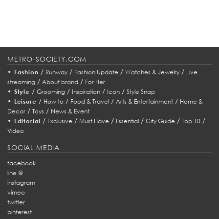
อันเป็นสัญลักษณ์ท่ีเปิดตัวแบรนด์เป็นครั้งแรก...
METRO-SOCIETY.COM
•
/
/
/
/
Fashion
Runway
Fashion Update
Watches & Jewelry
Live
/
/
streaming
About brand
For Her
•
/
/
/
/
Style
Grooming
Inspiration
Icon
Style Snap
•
/
/
/
/
Leisure
How to
Food & Travel
Arts & Entertainment
Home &
/
/
Decor
Toys
News & Event
•
/
/
/
/
/
/
Editorial
Exclusive
Must Have
Essential
City Guide
Top 10
Video
SOCIAL MEDIA
facebook
line @
instagram
vimeo
twitter
pinterest