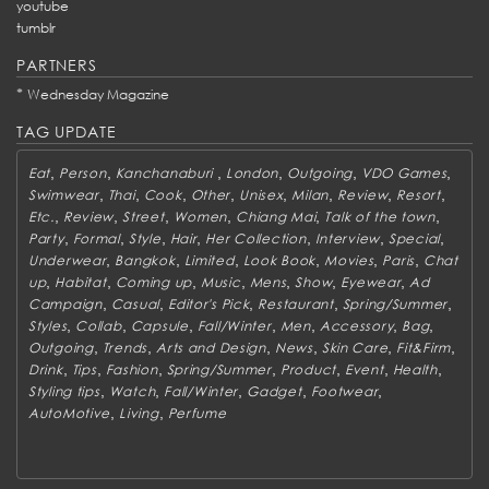
youtube
tumblr
PARTNERS
*
Wednesday Magazine
TAG UPDATE
,
,
,
,
,
,
Eat
Person
Kanchanaburi
London
Outgoing
VDO Games
,
,
,
,
,
,
,
,
Swimwear
Thai
Cook
Other
Unisex
Milan
Review
Resort
,
,
,
,
,
,
Etc.
Review
Street
Women
Chiang Mai
Talk of the town
,
,
,
,
,
,
,
Party
Formal
Style
Hair
Her Collection
Interview
Special
,
,
,
,
,
,
Underwear
Bangkok
Limited
Look Book
Movies
Paris
Chat
,
,
,
,
,
,
,
up
Habitat
Coming up
Music
Mens
Show
Eyewear
Ad
,
,
,
,
,
Campaign
Casual
Editor's Pick
Restaurant
Spring/Summer
,
,
,
,
,
,
,
Styles
Collab
Capsule
Fall/Winter
Men
Accessory
Bag
,
,
,
,
,
,
Outgoing
Trends
Arts and Design
News
Skin Care
Fit&Firm
,
,
,
,
,
,
,
Drink
Tips
Fashion
Spring/Summer
Product
Event
Health
,
,
,
,
,
Styling tips
Watch
Fall/Winter
Gadget
Footwear
,
,
AutoMotive
Living
Perfume