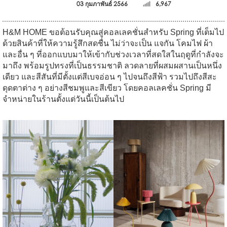
03 กุมภาพันธ์ 2566
6,967
H&M HOME ขอต้อนรับคุณสู่คอลเลคชั่นสำหรับ Spring ที่เต็มไป
ด้วยสินค้าที่ให้ความรู้สึกสดชื่น ไม่ว่าจะเป็น แจกัน โคมไฟ ผ้า
และอื่น ๆ ที่ออกแบบมาให้เข้ากับช่วงเวลาที่สดใสในฤดูที่กำลังจะ
มาถึง พร้อมรูปทรงที่เป็นธรรมชาติ ลวดลายที่ผสมผสานเป็นหนึ่ง
เดียว และสีสันที่มีตั้งแต่สีเบจอ่อน ๆ ไปจนถึงสีฟ้า รวมไปถึงสีสะ
ดุดตาต่าง ๆ อย่างสีชมพูและสีเขียว โดยคอลเลคชั่น Spring มี
จำหน่ายในร้านตั้งแต่วันนี้เป็นต้นไป