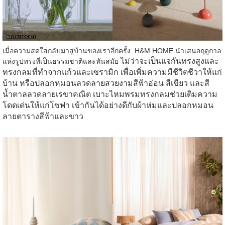
เมื่อความสดใสกลับมาสู่บ้านของเราอีกครั้ง H&M HOME นำเสนอฤดูกาล
ไม่ว่าจะเป็น
แจกันทรงสูงและ
แห่งรูปทรงที่เป็นธรรมชาติและทันสมัย
ทรงกลมที่ทำจากแก้วและเซรามิก เพื่อเพิ่มความมีชีวิตชีวาให้แก่
บ้าน หรือปลอกหมอนลวดลายสวยงามสีฟ้าอ่อน สีเขียว และสี
น้ำตาลลวดลายเรขาคณิต เบาะไหมพรมทรงกลมช่วยเติมความ
โดดเด่นให้แก่โซฟา เข้ากันได้อย่างดีกับผ้าห่มและปลอกหมอน
ลายตารางสีฟ้าและขาว