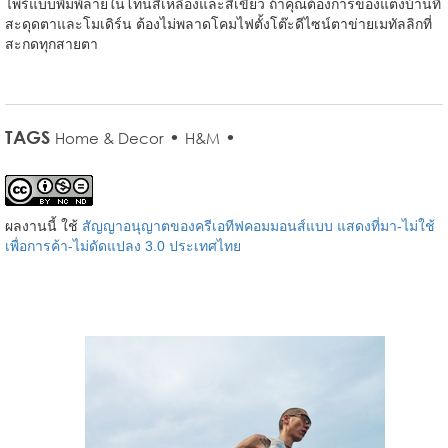
ไพร์แบบพิมพ์ลายในโทนสีเหลืองและสีเขียว ถ้าคุณต้องการของแต่งบ้านที่
สะดุดตาและโมเดิร์น ต้องไม่พลาดโคมไฟตั้งโต๊ะดีไซน์ตาข่ายเมทัลลิกที่
สะกดทุกสายตา
TAGS
•
•
Home & Decor
H&M
ผลงานนี้ ใช้
สัญญาอนุญาตของครีเอทีฟคอมมอนส์แบบ แสดงที่มา-ไม่ใช้
เพื่อการค้า-ไม่ดัดแปลง 3.0 ประเทศไทย