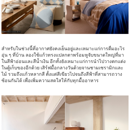
สำหรับในช่วงนี้ที่อากาศยังคงเย็นอยู่และเหมาะแก่การดื่มอะไร
อุ่น ๆ ที่บ้าน ลองใช้แก้วทรงแปลกตาพร้อมหูจับขนาดใหญ่ที่มา
ในสีฟ้าอ่อนและสีน้ำเงิน อีกทั้งยังเหมาะแก่การนำไปวางตกแต่ง
ในตู้เก็บของอีกด้วย เสิร์ฟมื้อกลางวันด้วยจานชามเซรามิกและ
ไม้ รวมถึงแก้วหลากสี ตั้งแต่สีเขียวไปจนถึงสีฟ้าที่สามารถวาง
ซ้อนกันได้ เพื่อเพิ่มความสดใสให้กับทุกมื้ออาหาร