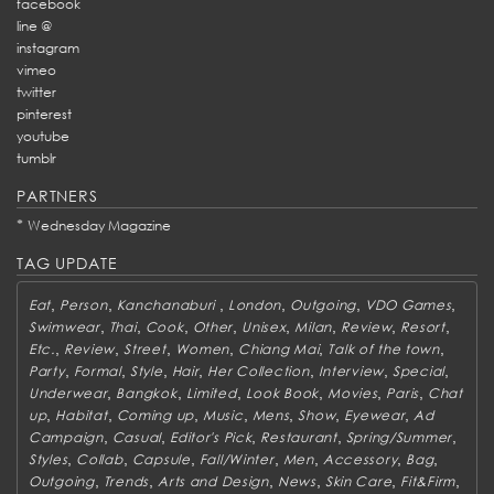
facebook
line @
instagram
vimeo
twitter
pinterest
youtube
tumblr
PARTNERS
*
Wednesday Magazine
TAG UPDATE
,
,
,
,
,
,
Eat
Person
Kanchanaburi
London
Outgoing
VDO Games
,
,
,
,
,
,
,
,
Swimwear
Thai
Cook
Other
Unisex
Milan
Review
Resort
,
,
,
,
,
,
Etc.
Review
Street
Women
Chiang Mai
Talk of the town
,
,
,
,
,
,
,
Party
Formal
Style
Hair
Her Collection
Interview
Special
,
,
,
,
,
,
Underwear
Bangkok
Limited
Look Book
Movies
Paris
Chat
,
,
,
,
,
,
,
up
Habitat
Coming up
Music
Mens
Show
Eyewear
Ad
,
,
,
,
,
Campaign
Casual
Editor's Pick
Restaurant
Spring/Summer
,
,
,
,
,
,
,
Styles
Collab
Capsule
Fall/Winter
Men
Accessory
Bag
,
,
,
,
,
,
Outgoing
Trends
Arts and Design
News
Skin Care
Fit&Firm