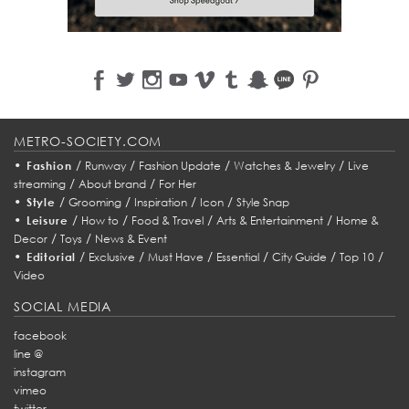
METRO-SOCIETY.COM
•
/
/
/
/
Fashion
Runway
Fashion Update
Watches & Jewelry
Live
/
/
streaming
About brand
For Her
•
/
/
/
/
Style
Grooming
Inspiration
Icon
Style Snap
•
/
/
/
/
Leisure
How to
Food & Travel
Arts & Entertainment
Home &
/
/
Decor
Toys
News & Event
•
/
/
/
/
/
/
Editorial
Exclusive
Must Have
Essential
City Guide
Top 10
Video
SOCIAL MEDIA
facebook
line @
instagram
vimeo
twitter