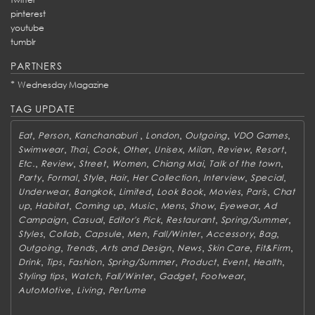
pinterest
youtube
tumblr
PARTNERS
*
Wednesday Magazine
TAG UPDATE
,
,
,
,
,
,
Eat
Person
Kanchanaburi
London
Outgoing
VDO Games
,
,
,
,
,
,
,
,
Swimwear
Thai
Cook
Other
Unisex
Milan
Review
Resort
,
,
,
,
,
,
Etc.
Review
Street
Women
Chiang Mai
Talk of the town
,
,
,
,
,
,
,
Party
Formal
Style
Hair
Her Collection
Interview
Special
,
,
,
,
,
,
Underwear
Bangkok
Limited
Look Book
Movies
Paris
Chat
,
,
,
,
,
,
,
up
Habitat
Coming up
Music
Mens
Show
Eyewear
Ad
,
,
,
,
,
Campaign
Casual
Editor's Pick
Restaurant
Spring/Summer
,
,
,
,
,
,
,
Styles
Collab
Capsule
Men
Fall/Winter
Accessory
Bag
,
,
,
,
,
,
Outgoing
Trends
Arts and Design
News
Skin Care
Fit&Firm
,
,
,
,
,
,
,
Drink
Tips
Fashion
Spring/Summer
Product
Event
Health
,
,
,
,
,
Styling tips
Watch
Fall/Winter
Gadget
Footwear
,
,
AutoMotive
Living
Perfume