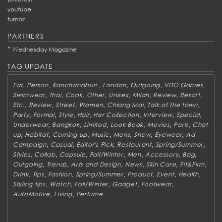
youtube
tumblr
PARTNERS
*
Wednesday Magazine
TAG UPDATE
,
,
,
,
,
,
Eat
Person
Kanchanaburi
London
Outgoing
VDO Games
,
,
,
,
,
,
,
,
Swimwear
Thai
Cook
Other
Unisex
Milan
Review
Resort
,
,
,
,
,
,
Etc.
Review
Street
Women
Chiang Mai
Talk of the town
,
,
,
,
,
,
,
Party
Formal
Style
Hair
Her Collection
Interview
Special
,
,
,
,
,
,
Underwear
Bangkok
Limited
Look Book
Movies
Paris
Chat
,
,
,
,
,
,
,
up
Habitat
Coming up
Music
Mens
Show
Eyewear
Ad
,
,
,
,
,
Campaign
Casual
Editor's Pick
Restaurant
Spring/Summer
,
,
,
,
,
,
,
Styles
Collab
Capsule
Fall/Winter
Men
Accessory
Bag
,
,
,
,
,
,
Outgoing
Trends
Arts and Design
News
Skin Care
Fit&Firm
,
,
,
,
,
,
,
Drink
Tips
Fashion
Spring/Summer
Product
Event
Health
,
,
,
,
,
Styling tips
Watch
Fall/Winter
Gadget
Footwear
,
,
AutoMotive
Living
Perfume