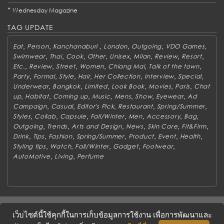
*
Wednesday Magazine
TAG UPDATE
,
,
,
,
,
,
Eat
Person
Kanchanaburi
London
Outgoing
VDO Games
,
,
,
,
,
,
,
,
Swimwear
Thai
Cook
Other
Unisex
Milan
Review
Resort
,
,
,
,
,
,
Etc.
Review
Street
Women
Chiang Mai
Talk of the town
,
,
,
,
,
,
,
Party
Formal
Style
Hair
Her Collection
Interview
Special
,
,
,
,
,
,
Underwear
Bangkok
Limited
Look Book
Movies
Paris
Chat
,
,
,
,
,
,
,
up
Habitat
Coming up
Music
Mens
Show
Eyewear
Ad
,
,
,
,
,
Campaign
Casual
Editor's Pick
Restaurant
Spring/Summer
,
,
,
,
,
,
,
Styles
Collab
Capsule
Fall/Winter
Men
Accessory
Bag
,
,
,
,
,
,
Outgoing
Trends
Arts and Design
News
Skin Care
Fit&Firm
,
,
,
,
,
,
,
Drink
Tips
Fashion
Spring/Summer
Product
Event
Health
,
,
,
,
,
Styling tips
Watch
Fall/Winter
Gadget
Footwear
,
,
AutoMotive
Living
Perfume
ABOUT
CONTACT US
WORK WITH US
ADVERTISING
เว็บไซต์นี้ใช้คุกกี้ในการเก็บข้อมูลการใช้งาน เพื่อการพัฒนาและ
TERMS & CONDITIONS
PRIVACY POLICY