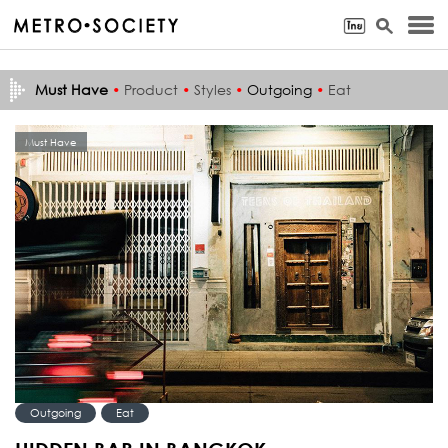
Must Have
•
Product
•
Styles
•
Outgoing
•
Eat
Must Have
Outgoing
Eat