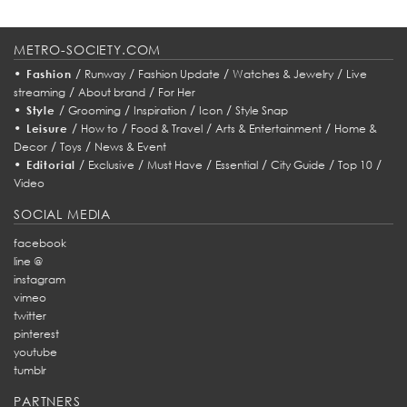
METRO-SOCIETY.COM
•
/
/
/
/
Fashion
Runway
Fashion Update
Watches & Jewelry
Live
/
/
streaming
About brand
For Her
•
/
/
/
/
Style
Grooming
Inspiration
Icon
Style Snap
•
/
/
/
/
Leisure
How to
Food & Travel
Arts & Entertainment
Home &
/
/
Decor
Toys
News & Event
•
/
/
/
/
/
/
Editorial
Exclusive
Must Have
Essential
City Guide
Top 10
Video
SOCIAL MEDIA
facebook
line @
instagram
vimeo
twitter
pinterest
youtube
tumblr
PARTNERS