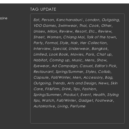
TAG UPDATE
zine
,
,
,
,
,
Eat
Person
Kanchanaburi
London
Outgoing
,
,
,
,
,
VDO Games
Swimwear
Thai
Cook
Other
,
,
,
,
,
,
Unisex
Milan
Review
Resort
Etc.
Review
,
,
,
,
Street
Women
Chiang Mai
Talk of the town
,
,
,
,
,
Party
Formal
Style
Hair
Her Collection
,
,
,
,
Interview
Special
Underwear
Bangkok
,
,
,
,
,
Limited
Look Book
Movies
Paris
Chat up
,
,
,
,
,
Habitat
Coming up
Music
Mens
Show
,
,
,
,
Eyewear
Ad Campaign
Casual
Editor's Pick
,
,
,
,
Restaurant
Spring/Summer
Styles
Collab
,
,
,
,
,
Capsule
Fall/Winter
Men
Accessory
Bag
,
,
,
,
Outgoing
Trends
Arts and Design
News
Skin
,
,
,
,
,
Care
Fit&Firm
Drink
Tips
Fashion
,
,
,
,
Spring/Summer
Product
Event
Health
Styling
,
,
,
,
,
tips
Watch
Fall/Winter
Gadget
Footwear
,
,
AutoMotive
Living
Perfume