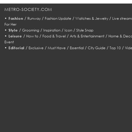
METRO-SOCIETY.COM
•
/
/
/
/
Fashion
Runway
Fashion Update
Watches & Jewelry
Live stream
For Her
•
/
/
/
/
Style
Grooming
Inspiration
Icon
Style Snap
•
/
/
/
/
Leisure
How to
Food & Travel
Arts & Entertainment
Home & Deco
Event
•
/
/
/
/
/
/
Editorial
Exclusive
Must Have
Essential
City Guide
Top 10
Vid