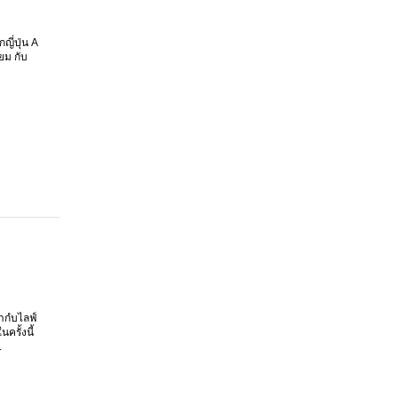
ี่ปุ่น A
ยม กับ
ากํบไลฟ์
ครั้งนี้
.