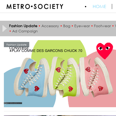
HOME
Fashion Update
•
Accessory
•
Bag
•
Eyewear
•
Footwear
•
•
Ad Campaign
Fashion Update