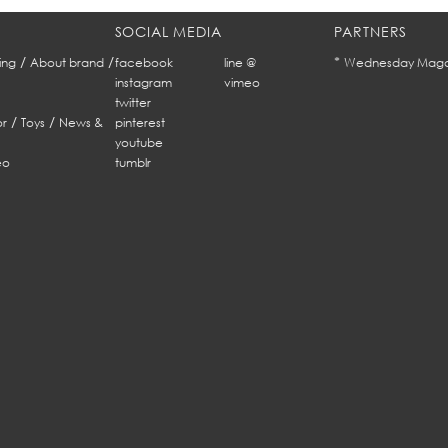
SOCIAL MEDIA
PARTNERS
/
/
*
ing
About brand
facebook
line @
Wednesday Maga
instagram
vimeo
twitter
/
/
r
Toys
News &
pinterest
youtube
eo
tumblr