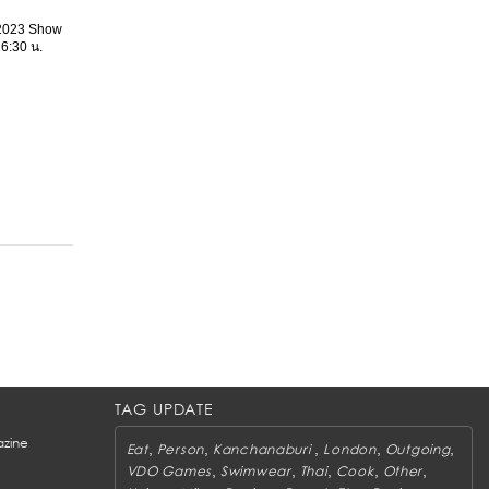
 2023 Show
16:30 น.
TAG UPDATE
zine
,
,
,
,
,
Eat
Person
Kanchanaburi
London
Outgoing
,
,
,
,
,
VDO Games
Swimwear
Thai
Cook
Other