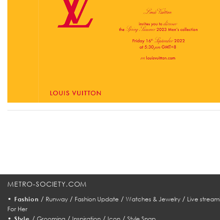
METRO-SOCIETY.COM
•
/
/
/
/
Fashion
Runway
Fashion Update
Watches & Jewelry
Live stream
For Her
•
/
/
/
/
Style
Grooming
Inspiration
Icon
Style Snap