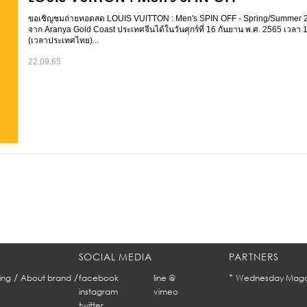
ขอเชิญชมถ่ายทอดสด LOUIS VUITTON : Men's SPIN OFF - Spring/Summer
จาก Aranya Gold Coast ประเทศจีนได้ในวันศุกร์ที่ 16 กันยาน พ.ศ. 2565 เวลา 
(เวลาประเทศไทย)...
22.09.65
SOCIAL MEDIA
PARTNERS
/
/
*
ing
About brand
facebook
line @
Wednesday Maga
instagram
vimeo
twitter