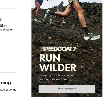
g
ี่ 24
e director
aming
ายน พ.ศ. 2565