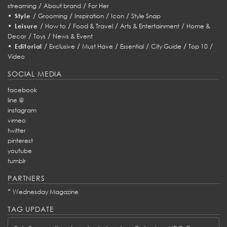
/
/
streaming
About brand
For Her
•
/
/
/
/
Style
Grooming
Inspiration
Icon
Style Snap
•
/
/
/
/
Leisure
How to
Food & Travel
Arts & Entertainment
Home &
/
/
Decor
Toys
News & Event
•
/
/
/
/
/
/
Editorial
Exclusive
Must Have
Essential
City Guide
Top 10
Video
SOCIAL MEDIA
facebook
line @
instagram
vimeo
twitter
pinterest
youtube
tumblr
PARTNERS
*
Wednesday Magazine
TAG UPDATE