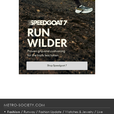
METRO-SOCIETY.COM
•
/
/
/
/
Fashion
Runway
Fashion Update
Watches & Jewelry
Live