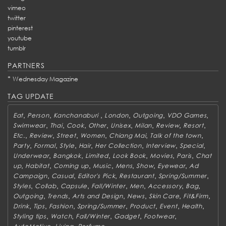
vimeo
twitter
pinterest
youtube
tumblr
PARTNERS
*
Wednesday Magazine
TAG UPDATE
,
,
,
,
,
,
Eat
Person
Kanchanaburi
London
Outgoing
VDO Games
,
,
,
,
,
,
,
,
Swimwear
Thai
Cook
Other
Unisex
Milan
Review
Resort
,
,
,
,
,
,
Etc.
Review
Street
Women
Chiang Mai
Talk of the town
,
,
,
,
,
,
,
Party
Formal
Style
Hair
Her Collection
Interview
Special
,
,
,
,
,
,
Underwear
Bangkok
Limited
Look Book
Movies
Paris
Chat
,
,
,
,
,
,
,
up
Habitat
Coming up
Music
Mens
Show
Eyewear
Ad
,
,
,
,
,
Campaign
Casual
Editor's Pick
Restaurant
Spring/Summer
,
,
,
,
,
,
,
Styles
Collab
Capsule
Fall/Winter
Men
Accessory
Bag
,
,
,
,
,
,
Outgoing
Trends
Arts and Design
News
Skin Care
Fit&Firm
,
,
,
,
,
,
,
Drink
Tips
Fashion
Spring/Summer
Product
Event
Health
,
,
,
,
,
Styling tips
Watch
Fall/Winter
Gadget
Footwear