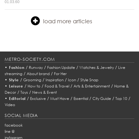
01.03.60
load more articles
METRO-SOCIETY.COM
•
/
/
/
/
Fashion
Runway
Fashion Update
Watches & Jewelry
Live
/
/
streaming
About brand
For Her
•
/
/
/
/
Style
Grooming
Inspiration
Icon
Style Snap
•
/
/
/
/
Leisure
How to
Food & Travel
Arts & Entertainment
Home &
/
/
Decor
Toys
News & Event
•
/
/
/
/
/
/
Editorial
Exclusive
Must Have
Essential
City Guide
Top 10
Video
SOCIAL MEDIA
facebook
line @
instagram