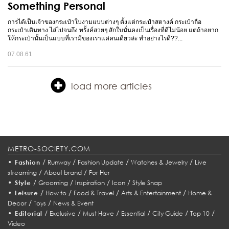
Something Personal
การได้เป็นเจ้าของกระเป๋าใบงามแบบต่างๆ ตั้งแต่กระเป๋าสตางค์ กระเป๋าถือ
กระเป๋าเดินทาง ไล่ไปจนถึง ทรั้งค์สวยๆ สักใบนั่นคงเป็นเรื่องที่ดีไม่น้อย แต่ถ้าอยาก
ให้กระเป๋านั้นเป็นแบบที่เรามีของเราแค่คนเดียวล่ะ ทำอย่างไรดี??...
07.08.61
load more articles
METRO-SOCIETY.COM
•
/
/
/
/
Fashion
Runway
Fashion Update
Watches & Jewelry
Live
/
/
streaming
About brand
For Her
•
/
/
/
/
Style
Grooming
Inspiration
Icon
Style Snap
•
/
/
/
/
Leisure
How to
Food & Travel
Arts & Entertainment
Home &
/
/
Decor
Toys
News & Event
•
/
/
/
/
/
/
Editorial
Exclusive
Must Have
Essential
City Guide
Top 10
Video