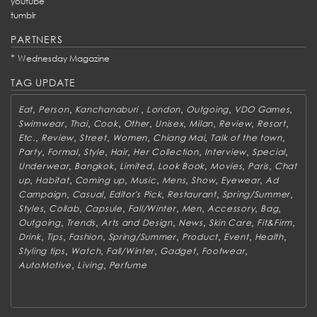
youtube
tumblr
PARTNERS
*
Wednesday Magazine
TAG UPDATE
,
,
,
,
,
,
Eat
Person
Kanchanaburi
London
Outgoing
VDO Games
,
,
,
,
,
,
,
,
Swimwear
Thai
Cook
Other
Unisex
Milan
Review
Resort
,
,
,
,
,
,
Etc.
Review
Street
Women
Chiang Mai
Talk of the town
,
,
,
,
,
,
,
Party
Formal
Style
Hair
Her Collection
Interview
Special
,
,
,
,
,
,
Underwear
Bangkok
Limited
Look Book
Movies
Paris
Chat
,
,
,
,
,
,
,
up
Habitat
Coming up
Music
Mens
Show
Eyewear
Ad
,
,
,
,
,
Campaign
Casual
Editor's Pick
Restaurant
Spring/Summer
,
,
,
,
,
,
,
Styles
Collab
Capsule
Fall/Winter
Men
Accessory
Bag
,
,
,
,
,
,
Outgoing
Trends
Arts and Design
News
Skin Care
Fit&Firm
,
,
,
,
,
,
,
Drink
Tips
Fashion
Spring/Summer
Product
Event
Health
,
,
,
,
,
Styling tips
Watch
Fall/Winter
Gadget
Footwear
,
,
AutoMotive
Living
Perfume