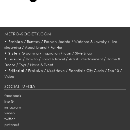
METRO-SOCIETY.COM
•
/
/
/
/
Fashion
Runway
Fashion Update
Watches & Jewelry
Live
/
/
streaming
About brand
For Her
•
/
/
/
/
Style
Grooming
Inspiration
Icon
Style Snap
•
/
/
/
/
Leisure
How to
Food & Travel
Arts & Entertainment
Home &
/
/
Decor
Toys
News & Event
•
/
/
/
/
/
/
Editorial
Exclusive
Must Have
Essential
City Guide
Top 10
Video
SOCIAL MEDIA
facebook
line @
instagram
vimeo
twitter
pinterest