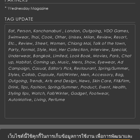
*
Wednesday Magazine
TAG UPDATE
,
,
,
,
,
,
Eat
Person
Kanchanaburi
London
Outgoing
VDO Games
,
,
,
,
,
,
,
,
Swimwear
Thai
Cook
Other
Unisex
Milan
Review
Resort
,
,
,
,
,
,
Etc.
Review
Street
Women
Chiang Mai
Talk of the town
,
,
,
,
,
,
,
Party
Formal
Style
Hair
Her Collection
Interview
Special
,
,
,
,
,
,
Underwear
Bangkok
Limited
Look Book
Movies
Paris
Chat
,
,
,
,
,
,
,
up
Habitat
Coming up
Music
Mens
Show
Eyewear
Ad
,
,
,
,
,
Campaign
Casual
Editor's Pick
Restaurant
Spring/Summer
,
,
,
,
,
,
,
Styles
Collab
Capsule
Fall/Winter
Men
Accessory
Bag
,
,
,
,
,
,
Outgoing
Trends
Arts and Design
News
Skin Care
Fit&Firm
,
,
,
,
,
,
,
Drink
Tips
Fashion
Spring/Summer
Product
Event
Health
,
,
,
,
,
Styling tips
Watch
Fall/Winter
Gadget
Footwear
,
,
AutoMotive
Living
Perfume
ABOUT
CONTACT US
WORK WITH US
ADVERTISING
เว็บไซต์นี้ใช้คุกกี้ในการเก็บข้อมูลการใช้งาน เพื่อการพัฒนาและ
TERMS & CONDITIONS
PRIVACY POLICY