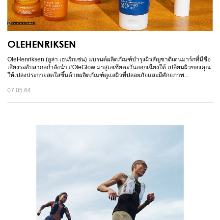
OLEHENRIKSEN
OleHenriksen (อูล่า เฮนริกเซ่น) แบรนด์ผลิตภัณฑ์บำรุงผิวสัญชาติเดนมาร์กที่มีชื่อ
เสียงระดับสากลกำลังนำ #OleGlow มาสู่เอเชียตะวันออกเฉียงใต้ เปลี่ยนผิวของคุณ
ให้เปล่งประกายสดใสขึ้นด้วยผลิตภัณฑ์ดูแลผิวที่ปลอยภัยและมีศักยภาพ...
07.05.64