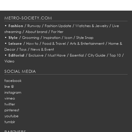
METRO-SOCIETY.COM
•
/
/
/
/
Fashion
Runway
Fashion Update
Watches & Jewelry
Live
/
/
streaming
About brand
For Her
•
/
/
/
/
Style
Grooming
Inspiration
Icon
Style Snap
•
/
/
/
/
Leisure
How to
Food & Travel
Arts & Entertainment
Home &
/
/
Decor
Toys
News & Event
•
/
/
/
/
/
/
Editorial
Exclusive
Must Have
Essential
City Guide
Top 10
Video
SOCIAL MEDIA
facebook
line @
instagram
vimeo
twitter
pinterest
youtube
tumblr
PARTNERS