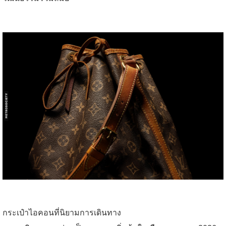
กระเป๋าไอคอนที่นิยามการเดินทาง