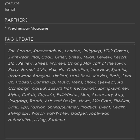
youtube
tumblr
PARTNERS
*
Wednesday Magazine
TAG UPDATE
,
,
,
,
,
,
Eat
Person
Kanchanaburi
London
Outgoing
VDO Games
,
,
,
,
,
,
,
,
Swimwear
Thai
Cook
Other
Unisex
Milan
Review
Resort
,
,
,
,
,
,
Etc.
Review
Street
Women
Chiang Mai
Talk of the town
,
,
,
,
,
,
,
Party
Formal
Style
Hair
Her Collection
Interview
Special
,
,
,
,
,
,
Underwear
Bangkok
Limited
Look Book
Movies
Paris
Chat
,
,
,
,
,
,
,
up
Habitat
Coming up
Music
Mens
Show
Eyewear
Ad
,
,
,
,
,
Campaign
Casual
Editor's Pick
Restaurant
Spring/Summer
,
,
,
,
,
,
,
Styles
Collab
Capsule
Fall/Winter
Men
Accessory
Bag
,
,
,
,
,
,
Outgoing
Trends
Arts and Design
News
Skin Care
Fit&Firm
,
,
,
,
,
,
,
Drink
Tips
Fashion
Spring/Summer
Product
Event
Health
,
,
,
,
,
Styling tips
Watch
Fall/Winter
Gadget
Footwear
,
,
AutoMotive
Living
Perfume