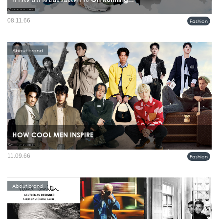
On เกิดขึ้นที่เมืองซูริก ประเทศสวิตเซอร์แลนด์ปี 2010 ก่อตั้งโดยอดีตนักกีฬาไตรกีฬา
08.11.66
Fashion
อาชีพ เขาจึงมีแนวคิดที่จะปฏิวัติวงการวิ่งด้วยรองเท้าที่สวมแล้วรู้สึกเหมือนการ “วิ่งบน
ก้อนเมฆ”...
About brand
HOW COOL MEN INSPIRE
ด้วยกระแสโซเชียลมีเดียที่มีบทบาทมากในยุคปัจจุบัน มนุษย์สามารถเชื่อมโยงกัน
11.09.66
Fashion
ติดต่อสื่อสาร และเข้าใจความเป็นไปในสถานการณ์ต่างๆรอบโลกได้อย่างเรียลไทม์
ซึ่งในแง่ของการตลาดนั้นสื่อโซเชียลถูกหยิบยกมาเป็นสื่อ...
About brand