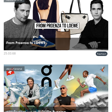
From Proenza to LOEWE
ในที่สุด วงการแฟชั่นก็สามารถประกาศอย่างเป็นทางการว่า Jack McCollough และ
25.03.68
Fashion
Lazaro Hernandez ได้รับตำแหน่ง Creative Directors คนใหม่ของ Loewe...
About brand
การเดินทางของรองเท้าวิ่ง On Running...