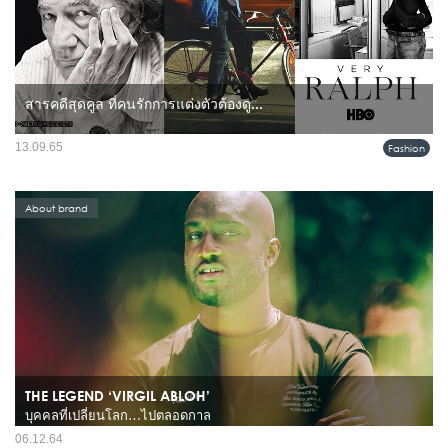
สารคดีสุดคูล ที่คนรักการแต่งตัวต้องดู...
เคยมั้ย? อินกับหนังหรือเพลง จนต้องไปแต่งตัวตาม สำหรับผู้ชายที่ชื่นชอบแฟชั่น รัก
13.09.65
Fashion
การแต่งตัว และอยากปรับลุคให้ตัวเองดูดีอยู่เสมอ อีกทั้งเป็นคนที่ชอบเสพงานศิลปะ
แค่หนังอาจไม่พอ ลองเปลี่ยนมาดูสารคดีเมนแวร์...
About brand
THE LEGEND ‘VIRGIL ABLOH’
บุคคลที่เปลี่ยนโลก…ไปตลอดกาล
เวอร์จิล แอบโลห์ คิดเสมอว่าไอเดียเกี่ยวกับการออกแบบสถาปัตยกรรมไม่จำเพาะเพียง
06.12.64