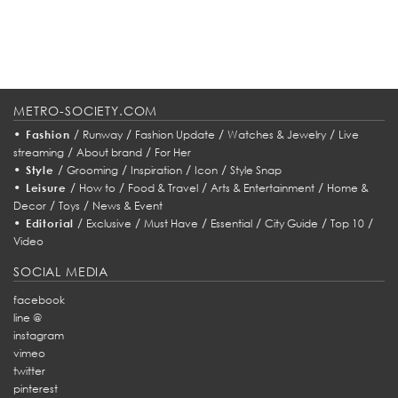
แค่สิ่งปลูกสร้าง หรืออาคารเท่านั้น ทว่าสามารถนำมาต่อยอดและก่อไอเดียใหม่ๆให้กับ
วงการการออกแบบในมิติอื่น ๆ ได้ดีเฉกเช่นเดียวกั...
METRO-SOCIETY.COM
•
/
/
/
/
Fashion
Runway
Fashion Update
Watches & Jewelry
Live
/
/
streaming
About brand
For Her
•
/
/
/
/
Style
Grooming
Inspiration
Icon
Style Snap
•
/
/
/
/
Leisure
How to
Food & Travel
Arts & Entertainment
Home &
/
/
Decor
Toys
News & Event
•
/
/
/
/
/
/
Editorial
Exclusive
Must Have
Essential
City Guide
Top 10
Video
SOCIAL MEDIA
facebook
line @
instagram
vimeo
twitter
pinterest