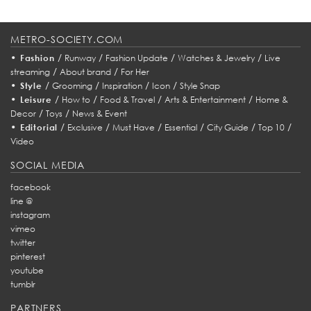
METRO-SOCIETY.COM
•
/
/
/
/
Fashion
Runway
Fashion Update
Watches & Jewelry
Live
/
/
streaming
About brand
For Her
•
/
/
/
/
Style
Grooming
Inspiration
Icon
Style Snap
•
/
/
/
/
Leisure
How to
Food & Travel
Arts & Entertainment
Home &
/
/
Decor
Toys
News & Event
•
/
/
/
/
/
/
Editorial
Exclusive
Must Have
Essential
City Guide
Top 10
Video
SOCIAL MEDIA
facebook
line @
instagram
vimeo
twitter
pinterest
youtube
tumblr
PARTNERS