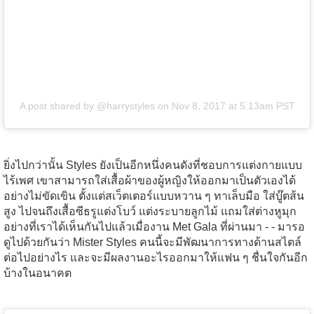
A post shared by @harrystyles
on
Nov 8, 2017 at 5:13am PST
ยิ่งไปกว่านั้น Styles ยังเป็นอีกหนึ่งคนดังที่ชอบการแต่งกายแบบ
ไร้เพศ เขาสามารถใส่เสื้อผ้าของผู้หญิงให้ออกมาเป็นตัวเองได้
อย่างไม่ขัดเขิน ตั้งแต่สเว็ตเตอร์แบบหวาน ๆ ทาเล็บมือ ใส่บู๊ตส้น
สูง ไปจนถึงเสื้อซีธรูแต่งโบว์ แต่งระบายลูกไม้ แถมใส่ต่างหูมุก
อย่างที่เราได้เห็นกันไปแล้วเมื่องาน Met Gala ที่ผ่านมา - - มารอ
ดูไปด้วยกันว่า Mister Styles คนนี้จะมีพัฒนาการทางด้านสไตล์
ต่อไปอย่างไร และจะมีผลงานอะไรออกมาให้แฟน ๆ ชื่นใจกันอีก
บ้างในอนาคต