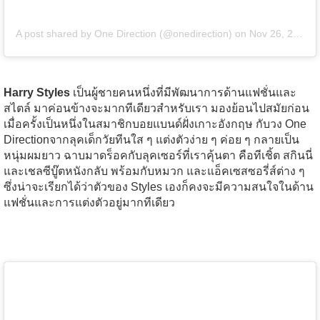
A post shared by One Direction (@onedirection)
on
Nov 26, 2015 at 4:31am PST
Harry Styles
เป็นผู้ชายคนหนึ่งที่มีพัฒนาการด้านแฟชั่นและ
สไตล์ มาค่อนข้างจะมากทีเดียวสำหรับเรา มองย้อนไปสมัยก่อน
เมื่อครั้งเป็นหนึ่งในสมาชิกบอยแบนด์ฝั่งเกาะอังกฤษ กับวง One
Directionจากลุคเด็กวัยทีนใส ๆ แต่งตัวง่าย ๆ ค่อย ๆ กลายเป็น
หนุ่มผมยาว ฉาบมาดร็อคกับลุคเซอร์ที่เราคุ้นตา คือทีเชิ้ต สกินนี่
และเชลซีบู๊ตหนังกลับ พร้อมกับหมวก และแอ็คเซสซอรี่ส์ต่าง ๆ
ซึ่งน่าจะเรียกได้ว่าตัวของ Styles เองก็คงจะมีความสนใจในด้าน
แฟชั่นและการแต่งตัวอยู่มากทีเดียว