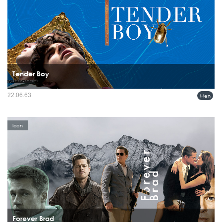
Tender Boy
หนุ่มหน้ามนวัยใส ที่ครองใจใครหลายคน Thimothée Chalamet เริ่มโด่งดังมาเรื่อยๆ ใน
22.06.63
Men
วัยเพียงยี่สิบกว่าๆ แน่นอนว่ากับหลายบทบาททางด้านอาชีพนักแสดง และในอีกมุมหนึ่ง
กับการติดในลิสต์ ผู้ชายสายแฟ เป็นหนึ่งในอินฟ...
Icon
Forever Brad