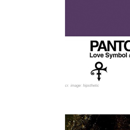
cr. image:
hipsthetic