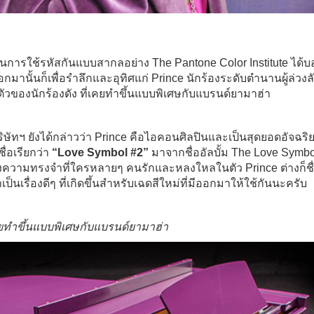
เคยในการใช้รหัสกันแบบสากลอย่าง The Pantone Color Institute ได้บอก
านั้นก็เพื่อรำลึกและอุทิศแก่ Prince นักร้องระดับตำนานผู้ล่วงลั
วของนักร้องดัง ที่เคยทำขึ้นแบบพิเศษกับแบรนด์ยามาฮ่า
ษัทฯ ยังได้กล่าวว่า Prince คือไอคอนศิลปินและเป็นสุดยอดอัจฉ
ชื่อเรียกว่า
“Love Symbol #2”
มาจากชื่ออัลบั้ม
The Love Symbo
แห่งความทรงจำที่ใครหลายๆ คนรักและหลงใหลในตัว Prince ต่างก็ชื
่าเป็นเรื่องดีๆ ที่เกิดขึ้นสำหรับเฉดสีใหม่ที่มีออกมาให้ใช้กันนะครับ
เคยทำขึ้นแบบพิเศษกับแบรนด์ยามาฮ่า