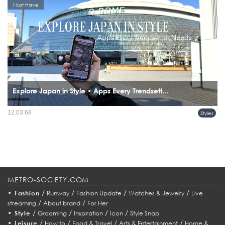
Must Have
Explore Japan in Style • Apps Every Trendsett...
การเดินทางไปญี่ปุ่นไม่ใช่แค่การไปท่องเที่ยว แต่เป็นการสัมผัสประสบการณ์ที่เต็มไป
12.03.68
Styles
ด้วยสไตล์และความทันสมัย...
METRO-SOCIETY.COM
•
/
/
/
/
Fashion
Runway
Fashion Update
Watches & Jewelry
Live
/
/
streaming
About brand
For Her
•
/
/
/
/
Style
Grooming
Inspiration
Icon
Style Snap
•
/
/
/
/
Leisure
How to
Food & Travel
Arts & Entertainment
Home &