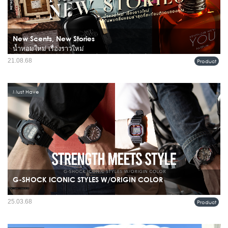
New Scents, New Stories
น้ำหอมใหม่ เรื่องราวใหม่
น้ำหอมไม่ใช่แค่กลิ่น แต่คือ “ภาษาที่มองไม่เห็น” ซึ่งเล่าเรื่องราวของตัวเราแต่ละคน
21.08.68
Product
กลิ่นหอมบางกลิ่นพาเราย้อนกลับไปหาความทรงจำ บางกลิ่นบอกถึงบุคลิกภาพ และ
บางกลิ่นคือเสน่ห์ที่ทำให้ผู้คนจดจำคุณได้ วันนี้เ...
Must Have
G-SHOCK ICONIC STYLES W/ORIGIN COLOR
หากพูดถึงนาฬิกาที่เป็นสัญลักษณ์แห่งความทนทาน G-SHOCK คือชื่อที่ไม่มีใครลบ
25.03.68
Product
เลือนได้ นับตั้งแต่เปิดตัวในปี 1983 แบรนด์นี้ได้ปฏิวัติวงการด้วยดีไซน์ที่ทนทานต่อ
แรงกระแทกและฟังก์ชันที่ตอบโจทย์ทุกไลฟ์สไตล์...