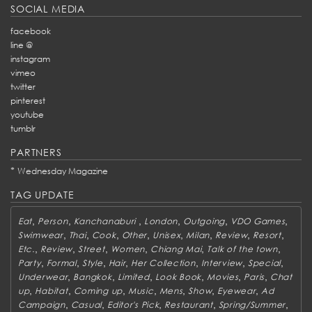
SOCIAL MEDIA
facebook
line @
instagram
vimeo
twitter
pinterest
youtube
tumblr
PARTNERS
*
Wednesday Magazine
TAG UPDATE
,
,
,
,
,
,
Eat
Person
Kanchanaburi
London
Outgoing
VDO Games
,
,
,
,
,
,
,
,
Swimwear
Thai
Cook
Other
Unisex
Milan
Review
Resort
,
,
,
,
,
,
Etc.
Review
Street
Women
Chiang Mai
Talk of the town
,
,
,
,
,
,
,
Party
Formal
Style
Hair
Her Collection
Interview
Special
,
,
,
,
,
,
Underwear
Bangkok
Limited
Look Book
Movies
Paris
Chat
,
,
,
,
,
,
,
up
Habitat
Coming up
Music
Mens
Show
Eyewear
Ad
,
,
,
,
,
Campaign
Casual
Editor's Pick
Restaurant
Spring/Summer