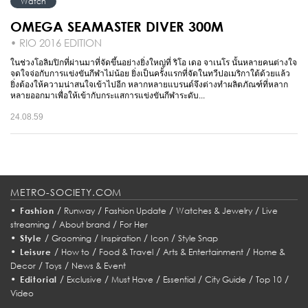
Watch
OMEGA SEAMASTER DIVER 300M
• RIO 2016 EDITION
ในช่วงโอลิมปิกที่ผ่านมาที่จัดขึ้นอย่างยิ่งใหญ่ที่ ริโอ เดอ จาเนโร นั้นหลายคนต่างใจ
จดใจจ่อกับการแข่งขันกีฬาไม่น้อย ยิ่งเป็นครั้งแรกที่จัดในทวีปอเมริกาใต้ด้วยแล้ว
ยิ่งต้องให้ความน่าสนใจเข้าไปอีก หลากหลายแบรนด์จึงต่างทำผลิตภัณฑ์ที่หลาก
หลายออกมาเพื่อให้เข้ากับกระแสการแข่งขันกีฬาระดับ...
24.08.59
METRO-SOCIETY.COM
•
/
/
/
/
Fashion
Runway
Fashion Update
Watches & Jewelry
Live
/
/
streaming
About brand
For Her
•
/
/
/
/
Style
Grooming
Inspiration
Icon
Style Snap
•
/
/
/
/
Leisure
How to
Food & Travel
Arts & Entertainment
Home &
/
/
Decor
Toys
News & Event
•
/
/
/
/
/
/
Editorial
Exclusive
Must Have
Essential
City Guide
Top 10
Video