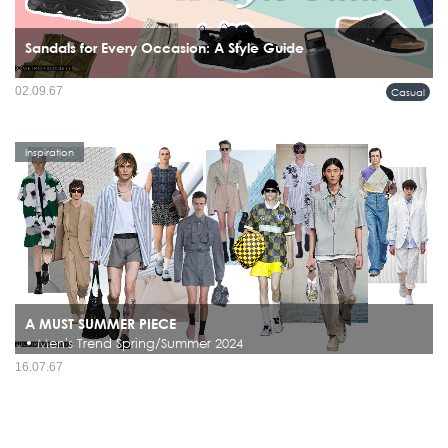
Sandals for Every Occasion: A Style Guide
5 ลุคมาให้เป็นไอเดียกับรองเท้าแตะลำลองได้รับการออกแบบมาอย่างหลากหลาย
02.09.67
Casual
สไตล์ กลายเป็นไอเทมแฟชั่นที่แมทช์ได้กับหลายลุค เพิ่มความมีสไตล์ให้กับผู้ชายยุค
ใหม่...
Inspiration
A MUST SUMMER PIECE
• Men's Trend Spring/Summer 2024
ต้อนรับฤดูร้อนกับการรวบรวมไอเดียเทรนด์การแต่งกาย Spring/Summer 2024 กับ
16.07.67
ทาง MetroSociety ซึ่งครั้งนี้จะมาบอกเล่าเรื่องราวความน่าสนใจของไอเทมที่ต้องมีติด
ตู้เสื้อผ้าประจำฤดูกาล มาดูกันคร่าว ๆ ว่าสำหรับคร...