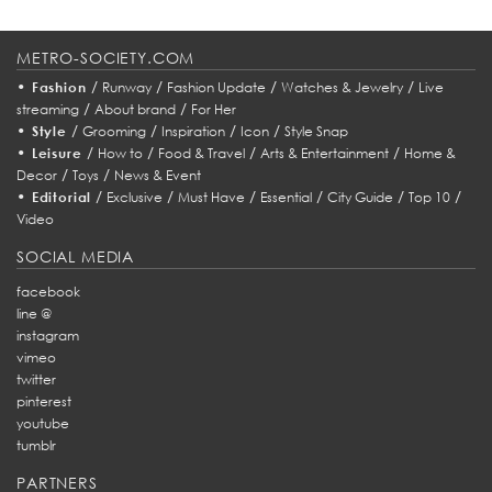
METRO-SOCIETY.COM
•
/
/
/
/
Fashion
Runway
Fashion Update
Watches & Jewelry
Live
/
/
streaming
About brand
For Her
•
/
/
/
/
Style
Grooming
Inspiration
Icon
Style Snap
•
/
/
/
/
Leisure
How to
Food & Travel
Arts & Entertainment
Home &
/
/
Decor
Toys
News & Event
•
/
/
/
/
/
/
Editorial
Exclusive
Must Have
Essential
City Guide
Top 10
Video
SOCIAL MEDIA
facebook
line @
instagram
vimeo
twitter
pinterest
youtube
tumblr
PARTNERS