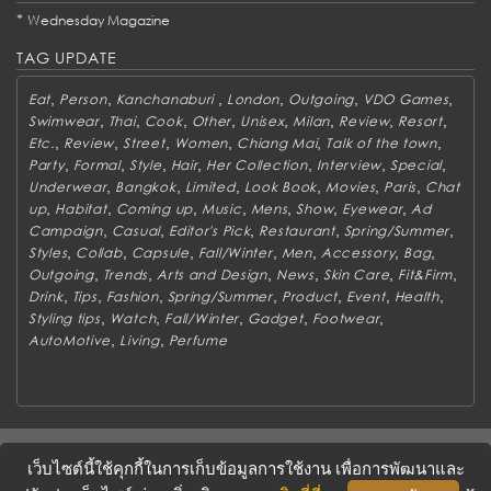
*
Wednesday Magazine
TAG UPDATE
,
,
,
,
,
,
Eat
Person
Kanchanaburi
London
Outgoing
VDO Games
,
,
,
,
,
,
,
,
Swimwear
Thai
Cook
Other
Unisex
Milan
Review
Resort
,
,
,
,
,
,
Etc.
Review
Street
Women
Chiang Mai
Talk of the town
,
,
,
,
,
,
,
Party
Formal
Style
Hair
Her Collection
Interview
Special
,
,
,
,
,
,
Underwear
Bangkok
Limited
Look Book
Movies
Paris
Chat
,
,
,
,
,
,
,
up
Habitat
Coming up
Music
Mens
Show
Eyewear
Ad
,
,
,
,
,
Campaign
Casual
Editor's Pick
Restaurant
Spring/Summer
,
,
,
,
,
,
,
Styles
Collab
Capsule
Fall/Winter
Men
Accessory
Bag
,
,
,
,
,
,
Outgoing
Trends
Arts and Design
News
Skin Care
Fit&Firm
,
,
,
,
,
,
,
Drink
Tips
Fashion
Spring/Summer
Product
Event
Health
,
,
,
,
,
Styling tips
Watch
Fall/Winter
Gadget
Footwear
,
,
AutoMotive
Living
Perfume
ABOUT
CONTACT US
WORK WITH US
ADVERTISING
เว็บไซต์นี้ใช้คุกกี้ในการเก็บข้อมูลการใช้งาน เพื่อการพัฒนาและ
TERMS & CONDITIONS
PRIVACY POLICY