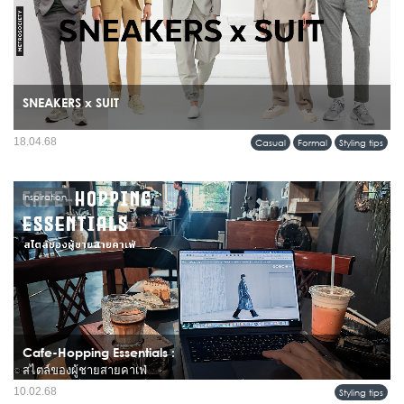
SNEAKERS x SUIT
ในความคิดของใครหลายๆ คนอาจมองว่าการแต่งกายด้วยสูท ต้องใส่กับรองเท้าหนัง
18.04.68
Casual
Formal
Styling tips
ขัดเงายิ่งเป็นทรง Oxford ด้วยแล้วยิ่งทำให้ดูภูมิฐานและดูดี แต่ใครจะรู้ล่ะว่าถ้าลอง
เปลี่ยนมาใส่รองเท้าผ้าใบดูบ้าง นอกจากจะดูดีแล้ว...
Inspiration
Cafe-Hopping Essentials :
สไตล์ของผู้ชายสายคาเฟ่
สำหรับผู้ชายที่รักการออกไปนั่งชิลในคาเฟ่ ไม่ว่าจะเพื่อจิบกาแฟดี ๆ ถ่ายรูปเท่ ๆ หรือ
10.02.68
Styling tips
ใช้เวลาส่วนตัวกับหนังสือเล่มโปรด...