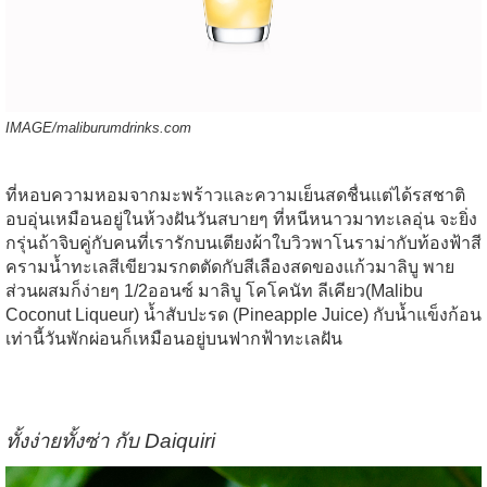
IMAGE/maliburumdrinks.com
ที่หอบความหอมจากมะพร้าว
และความเย็นสดชื่นแต่ได้รสชาติ
อบอุ่นเหมือนอยู่ในห้วงฝันวันสบายๆ
ที่หนีหนาวมาทะเลอุ่น
จะยิ่ง
กรุ่นถ้าจิบคู่กับคนที่เรารักบนเตียงผ้าใบวิวพาโนราม่ากับท้องฟ้าสี
คราม
น้ำทะเลสีเขียวมรกต
ตัดกับสีเลืองสดของแก้ว
มาลิบู
พาย
ส่วนผสมก็ง่ายๆ
1/2
ออนซ์
มาลิบู
โคโคนัท
ลีเคียว
(
Malibu
Coconut Liqueur)
น้ำสับปะรด
(Pineapple Juice)
กับน้ำแข็งก้อน
เท่านี้วันพักผ่อนก็เหมือนอยู่บนฟากฟ้าทะเลฝัน
ทั้งง่ายทั้งซ่า
กับ
Daiquiri