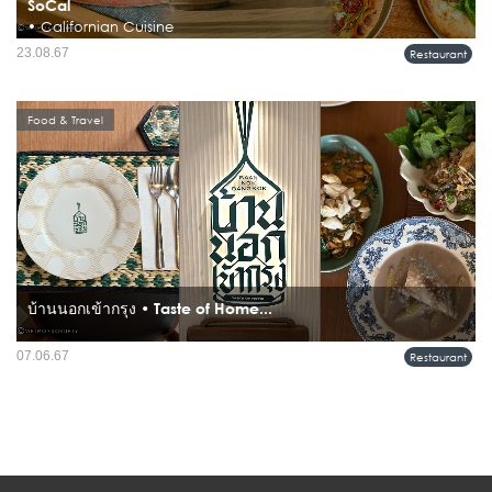
SoCal
• Californian Cuisine
ห้องอาหาร โซแคล (SoCal) โรงแรม อินเตอร์คอนติเนนตัล กรุงเทพฯ นำเสนอเมนู
23.08.67
Restaurant
แสนอร่อยสไตล์แคลิฟอร์เนีย คำว่า โซแคล ย่อมาจาก So Californian เน้นย้ำถึงความมี
ชีวิตชีวาของอาหาร และการตกแต่งในบรรยากาศสบาย ๆ...
Food & Travel
บ้านนอกเข้ากรุง • Taste of Home...
ร้านอาหารไทยโบราณ "บ้านนอกเข้ากรุง" เป็นร้านอาหารแห่งใหม่ล่าสุดในเครือนารา
07.06.67
Restaurant
กรุ๊ป โดยมีที่มาจากคุณแม่ประจวบ เอี่ยมปรเมศวร์ ซึ่งเป็นแม่ครัวผู้ถ่ายทอดตำรับอาหาร
ไทยพื้นบ้านจากอำเภอขามทะเลสอ จังหวัดนครราชสี...