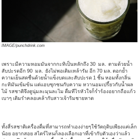
IMAGE/
punchdrink.com
เพราะมีความหอมมันจากกะทิเป็นหลักถึง
30
มล
.
ตามด้วยน้ำ
สับปะรดอีก
90
มล
.
ยังไม่พอเติมเหล้ารัม
อีก
70
มล
.
ตอกย้ำ
ความเย็นสดชื่นด้วยน้ำแข็งบดและสับปะรด
1
ชิ้น
หอมทั้งกลิ่น
กะทิมันเข้มข้น
แต่แอบซุกซนกับความ
หวานอมเปรี้ยวกับน้ำผล
ไม้
รสชาติจึงดูนุ่มละมุนละไม
ดื่มทีไรหัวใจก็ร่ำร้องอยากถือแก้ว
เบาๆ
เติมรำคลอเคล้ากับสาวเจ้าริมชายหาด
ทั้งสี่รสชาติเครื่องดื่มที่สามารถทำเองง่ายๆใช้วัตถุดิบเพียงแค่เล็ก
น้อย
อยากสอย
สไตร์ไหนก็ลองเลือกเอาที่เข้ากับตัวเอง
ว่าแล้ว