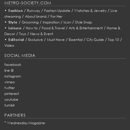
METRO-SOCIETY.COM
•
/
/
/
/
Fashion
Runway
Fashion Update
Watches & Jewelry
Live
/
/
streaming
About brand
For Her
•
/
/
/
/
Style
Grooming
Inspiration
Icon
Style Snap
•
/
/
/
/
Leisure
How to
Food & Travel
Arts & Entertainment
Home &
/
/
Decor
Toys
News & Event
•
/
/
/
/
/
/
Editorial
Exclusive
Must Have
Essential
City Guide
Top 10
Video
SOCIAL MEDIA
facebook
line @
instagram
vimeo
twitter
pinterest
youtube
tumblr
PARTNERS
*
Wednesday Magazine