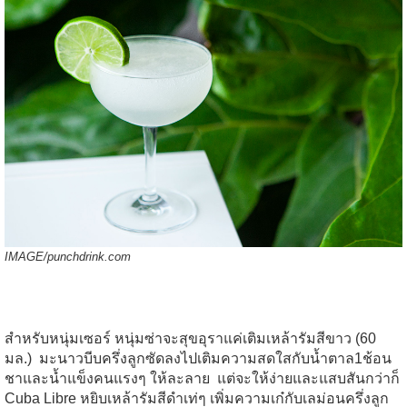
IMAGE/
punchdrink.com
สำหรับหนุ่มเซอร์
หนุ่มซ่า
จะสุขอุราแค่เติมเหล้ารัมสีขาว
(60
มล
.)
มะนาวบีบครึ่งลูกซัดลงไป
เติมความสดใสกับน้ำตาล
1
ช้อน
ชา
และน้ำแข็ง
คนแรงๆ
ให้ละลาย
แต่จะให้ง่ายและแสบสันกว่า
ก็
Cuba Libre
หยิบเหล้ารัมสีดำเท่ๆ
เพิ่มความเก๋กับ
เลม่อนครึ่งลูก