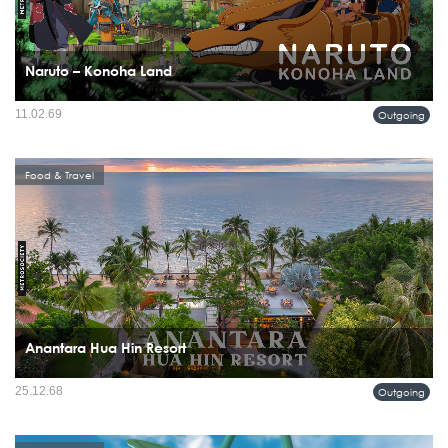
Naruto – Konoha Land
สำหรับผู้ชายจำนวนมาก Naruto ไม่ใช่อนิเมะที่ถูกทิ้งไว้ในวัยเด็ก แต่มันเดินทางมา
11.02.69
Outgoing
พร้อมช่วงเวลาที่เราเรียนรู้เรื่องมิตรภาพ ความพยายาม และการยืนหยัดในโลกที่ไม่ง่าย
ขึ้นเลย...
Food & Travel
Anantara Hua Hin Resort
การกลับมาเปิดตัวอีกครั้งของ Anantara Hua Hin Resort ไม่ใช่แค่การรีโนเวตครั้งใหญ่
25.12.68
Outgoing
แต่คือการนิยามประสบการณ์พักผ่อนริมทะเลหัวหินในมุมที่ร่วมสมัยขึ้น ยังคงหัวใจแบบ
ไทย อบอุ่น เป็นธรรมชาติ...