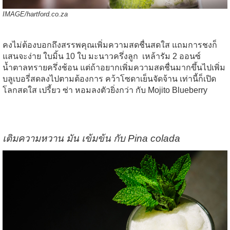
IMAGE/
hartford.co.za
คงไม่ต้องบอกถึงสรรพคุณเพิ่มความสดชื่นสดใส
แถมการชงก็
แสนจะง่าย
ใบมิ้น
10
ใบ
มะนาวครึ่งลูก
เหล้ารัม
2
ออนซ์
น้ำตาลทรายครึ่งช้อน
แต่ถ้าอยากเพิ่มความสดชื่นมากขึ้นไป
เพิ่ม
บลูเบอรี่สดลงไปตามต้องการ
คว้าโซดาเย็นจัดจ้าน
เท่านี้ก็เปิด
โลกสดใส
เปรี้ยว
ซ่า
หอมลงตัวยิ่งกว่า
กับ
Mojito Blueberry
เติมความหวาน
มัน
เข้มข้น
กับ
Pina colada