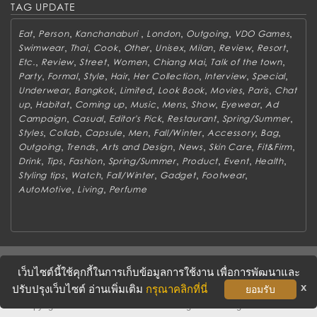
TAG UPDATE
,
,
,
,
,
,
Eat
Person
Kanchanaburi
London
Outgoing
VDO Games
,
,
,
,
,
,
,
,
Swimwear
Thai
Cook
Other
Unisex
Milan
Review
Resort
,
,
,
,
,
,
Etc.
Review
Street
Women
Chiang Mai
Talk of the town
,
,
,
,
,
,
,
Party
Formal
Style
Hair
Her Collection
Interview
Special
,
,
,
,
,
,
Underwear
Bangkok
Limited
Look Book
Movies
Paris
Chat
,
,
,
,
,
,
,
up
Habitat
Coming up
Music
Mens
Show
Eyewear
Ad
,
,
,
,
,
Campaign
Casual
Editor's Pick
Restaurant
Spring/Summer
,
,
,
,
,
,
,
Styles
Collab
Capsule
Men
Fall/Winter
Accessory
Bag
,
,
,
,
,
,
Outgoing
Trends
Arts and Design
News
Skin Care
Fit&Firm
,
,
,
,
,
,
,
Drink
Tips
Fashion
Spring/Summer
Product
Event
Health
,
,
,
,
,
Styling tips
Watch
Fall/Winter
Gadget
Footwear
,
,
AutoMotive
Living
Perfume
ABOUT
CONTACT US
WORK WITH US
ADVERTISING
เว็บไซต์นี้ใช้คุกกี้ในการเก็บข้อมูลการใช้งาน เพื่อการพัฒนาและ
TERMS & CONDITIONS
PRIVACY POLICY
x
ปรับปรุงเว็บไซต์ อ่านเพิ่มเติม
กรุณาคลิกที่นี่
ยอมรับ
Copyright © 2016 METROSOCIETY Magazine. All rights reserved.