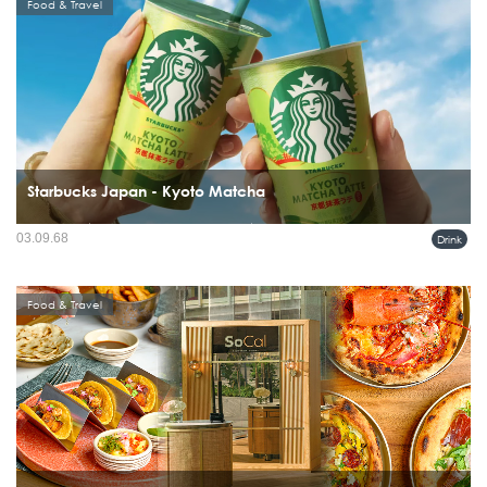
Food & Travel
Starbucks Japan - Kyoto Matcha
สตาร์บัคส์ ญี่ปุ่น เดินหน้าเกาะกระแสมัทฉะที่ยังคงร้อนแรง ด้วยการนำ Kyoto Matcha
03.09.68
Drink
Latte กลับมาอีกครั้งในโอกาสครบรอบ 20 ปี...
Food & Travel