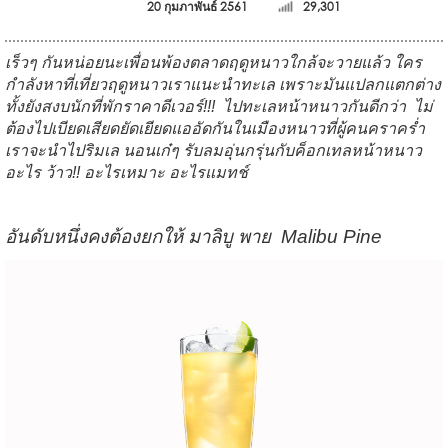
20 กุมภาพันธ์ 2561
29,301
เร็วๆ
กันหน่อยนะเพื่อนพ้อง
ตลาดฤดูหนาวใกล้จะวายแล้ว
ใคร
กำลังหาที่เที่ยวฤดูหนาวเราแนะนำทะเล
เพราะมัน
แปลก
แตกต่าง
ทั้งยังสงบนัก
ที่พักราคาดีเวอร์
!!!
ไปทะเลหน้าหนาวกันดีกว่า
ไม่
ต้องไปเบียดเสียดยัดเยียดแออัดกันในเมืองหนาว
ที่ผู้คนคราคร่ำ
เราจะนำไปริมเล
นอนเก๋ๆ
รับลมอุ่น
กรุ่นกับค็อกเทลหน้าหนาว
อะไร
ว้าว
!!
อะไรเหมาะ
อะไรแมทช์
อันดับหนึ่ง
คงต้องยกให้
มาลิบู
พาย
Malibu Pine