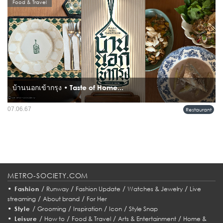
Food & Travel
บ้านนอกเข้ากรุง • Taste of Home...
ร้านอาหารไทยโบราณ "บ้านนอกเข้ากรุง" เป็นร้านอาหารแห่งใหม่ล่าสุดในเครือนารา
07.06.67
Restaurant
กรุ๊ป โดยมีที่มาจากคุณแม่ประจวบ เอี่ยมปรเมศวร์ ซึ่งเป็นแม่ครัวผู้ถ่ายทอดตำรับอาหาร
ไทยพื้นบ้านจากอำเภอขามทะเลสอ จังหวัดนครราชสี...
METRO-SOCIETY.COM
•
/
/
/
/
Fashion
Runway
Fashion Update
Watches & Jewelry
Live
/
/
streaming
About brand
For Her
•
/
/
/
/
Style
Grooming
Inspiration
Icon
Style Snap
•
/
/
/
/
Leisure
How to
Food & Travel
Arts & Entertainment
Home &