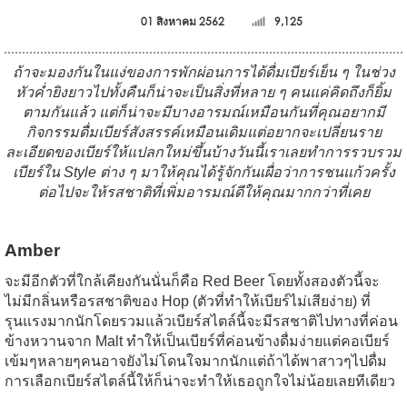
01 สิงหาคม 2562
9,125
ถ้าจะมองกันในแง่ของการพักผ่อนการได้ดื่มเบียร์เย็น ๆ ในช่วง
หัวค่ำยิงยาวไปทั้งคืนก็น่าจะเป็นสิ่งที่หลาย ๆ คนแค่คิดถึงก็ยิ้ม
ตามกันแล้ว แต่ก็น่าจะมีบางอารมณ์เหมือนกันที่คุณอยากมี
กิจกรรมดื่มเบียร์สังสรรค์เหมือนเดิมแต่อยากจะเปลี่ยนราย
ละเอียดของเบียร์ให้แปลกใหม่ขึ้นบ้างวันนี้เราเลยทำการรวบรวม
เบียร์ใน Style ต่าง ๆ มาให้คุณได้รู้จักกันเผื่อว่าการชนแก้วครั้ง
ต่อไปจะให้รสชาติที่เพิ่มอารมณ์ดีให้คุณมากกว่าที่เคย
Amber
จะมีอีกตัวที่ใกล้เคียงกันนั่นก็คือ Red Beer โดยทั้งสองตัวนี้จะ
ไม่มีกลิ่นหรือรสชาติของ Hop (ตัวที่ทำให้เบียร์ไม่เสียง่าย) ที่
รุนแรงมากนักโดยรวมแล้วเบียร์สไตล์นี้จะมีรสชาติไปทางที่ค่อน
ข้างหวานจาก Malt ทำให้เป็นเบียร์ที่ค่อนข้างดื่มง่ายแต่คอเบียร์
เข้มๆหลายๆคนอาจยังไม่โดนใจมากนักแต่ถ้าได้พาสาวๆไปดื่ม
การเลือกเบียร์สไตล์นี้ให้ก็น่าจะทำให้เธอถูกใจไม่น้อยเลยทีเดียว