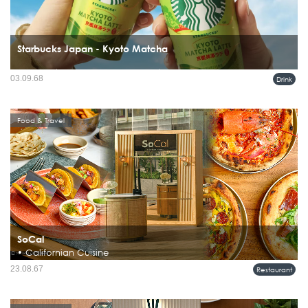
Starbucks Japan - Kyoto Matcha
สตาร์บัคส์ ญี่ปุ่น เดินหน้าเกาะกระแสมัทฉะที่ยังคงร้อนแรง ด้วยการนำ Kyoto Matcha
03.09.68
Drink
Latte กลับมาอีกครั้งในโอกาสครบรอบ 20 ปี...
Food & Travel
SoCal
• Californian Cuisine
ห้องอาหาร โซแคล (SoCal) โรงแรม อินเตอร์คอนติเนนตัล กรุงเทพฯ นำเสนอเมนู
23.08.67
Restaurant
แสนอร่อยสไตล์แคลิฟอร์เนีย คำว่า โซแคล ย่อมาจาก So Californian เน้นย้ำถึงความมี
ชีวิตชีวาของอาหาร และการตกแต่งในบรรยากาศสบาย ๆ...