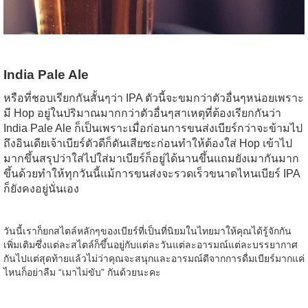
India Pale Ale
หรือที่ชอบเรียกกันสั้นๆว่า IPA ตัวนี้จะขมกว่าตัวอื่นๆหน่อยเพราะ
มี Hop อยู่ในปริมาณมากกว่าตัวอื่นๆสาเหตุที่ต้องเรียกกันว่า
India Pale Ale ก็เป็นเพราะเมื่อก่อนการขนส่งเบียร์กว่าจะข้ามไป
ถึงอินเดียเจ้าเบียร์ตัวดีก็ดันเสียซะก่อนทำให้ต้องใส่ Hop เข้าไป
มากขึ้นสรุปว่าใส่ไปใส่มาเบียร์ก็อยู่ได้นานขึ้นแถมยังเมากันมาก
ขึ้นด้วยทำให้ทุกวันนี้แม้การขนส่งจะรวดเร็วขนาดไหนเบียร์ IPA
ก็ยังคงอยู่นั่นเอง
วันนี้เราก็ยกสไตล์หลักๆของเบียร์ที่เป็นที่นิยมในไทยมาให้คุณได้รู้จักกัน
เพิ่มเติมซึ่งแต่ละสไตล์ก็ขึ้นอยู่กับแต่ละวันแต่ละอารมณ์แต่ละบรรยากาศ
กันไปแต่สุดท้ายแล้วไม่ว่าคุณจะสนุกและอารมณ์ดีจากการดื่มเบียร์มากแค่
ไหนก็อย่าลืม “เมาไม่ขับ” กันด้วยนะคะ