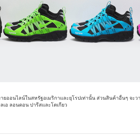
กขายออนไลน์ในสหรัฐอเมริกาและยุโรปเท่านั้น ส่วนสินค้าอื่นๆ
อลเอ ลอนดอน ปารีสและโตเกียว