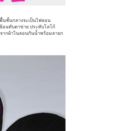
องพื้นชั้นกลางจะเป็นไฟลอน
ดซ้อนทับตาข่าย ประทับโลโก้
่ทำจากผ้าไนลอนกันน้ำพร้อมลายก