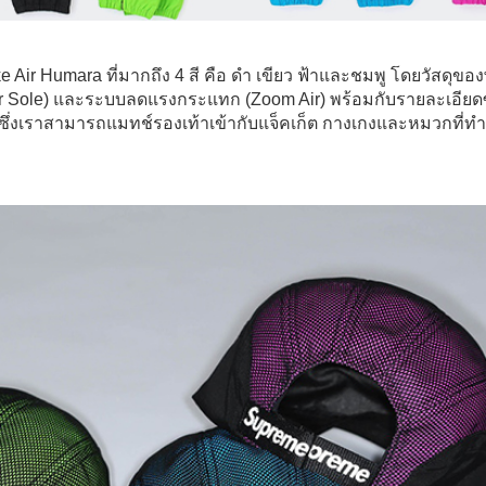
ike Air Humara ที่มากถึง 4 สี คือ ดำ เขียว ฟ้าและชมพู โดยวัสดุข
 (Air Sole) และระบบลดแรงกระแทก (Zoom Air) พร้อมกับรายละเอีย
้า ซึ่งเราสามารถแมทช์รองเท้าเข้ากับแจ็คเก็ต กางเกงและหมวกที