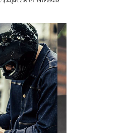
อุณภูมิของร่างกายให้เย็นลง