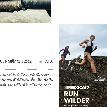
05 พฤศจิกายน 2562
7,139
เตอร์ไซค์ ซึ่งสายขับขี่คงจะเจอ
แบรนด์ได้คิดค้นเสื้อแจ็คเก็ตยีน
่ขี่มอเตอร์ไซค์ในเมืองร้อนอย่าง