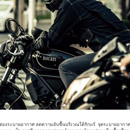
 ช่องระบายอากาศ ลดความอับชื้นบริเวณใต้รักแร้ จุดระบายอากาศด้