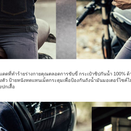
สงแดดที่ทำร้ายร่างกายคุณตลอดการขับขี่ กระเป๋าซิปกันน้ำ 100% ด้
้งตัว ป้ายหนังทดแทนเม็ดกระดุมเพื่อป้องกันถังนํ้ามันมอเตอร์ไซค์
ปกเสื้อ