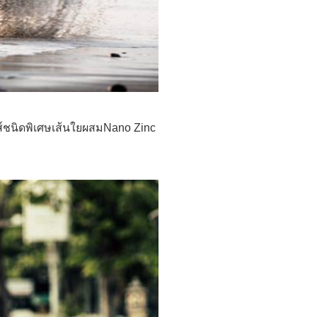
ีนส์ชนิดพิเศษเส้นใยผสมNano Zinc