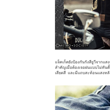
แจ็คเก็ตยังป้องกันรังสียูวีจากแ
สำคัญเมื่อต้องเจอฝนแบบไม่ทันตั
เสียดสี และมีแถบสะท้อนแสงหลัง