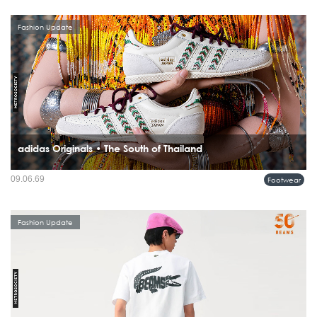
ใหม่ผ่านแนวคิด Hybridization อันเป็นลายเซ็นของ Chitose Abe...
Fashion Update
adidas Originals • The South of Thailand
ภาคใต้ของประเทศไทยกำลังกลายเป็นแรงบันดาลใจบทใหม่ในโลกแฟชั่น เมื่อ adidas
09.06.69
Footwear
Originals เปิดตัวคอลเลคชั่น SS26...
Fashion Update