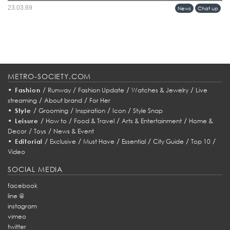
บางแบรนด์ไม่ได้แค่เปิดร้านใหม่ แต่กำลัง “วางหมุด” ลงบนแผนที่วัฒนธรรมของเมือง
23.03.69
News
Chat up
และการมาถึงของ HUMAN MADE ในกรุงเทพฯ ก็เป็นหนึ่งในโมเมนต์แบบนั้นอย่าง
ชัดเจน...
METRO-SOCIETY.COM
•
/
/
/
/
Fashion
Runway
Fashion Update
Watches & Jewelry
Live
/
/
streaming
About brand
For Her
•
/
/
/
/
Style
Grooming
Inspiration
Icon
Style Snap
•
/
/
/
/
Leisure
How to
Food & Travel
Arts & Entertainment
Home &
/
/
Decor
Toys
News & Event
•
/
/
/
/
/
/
Editorial
Exclusive
Must Have
Essential
City Guide
Top 10
Video
SOCIAL MEDIA
facebook
line @
instagram
vimeo
twitter