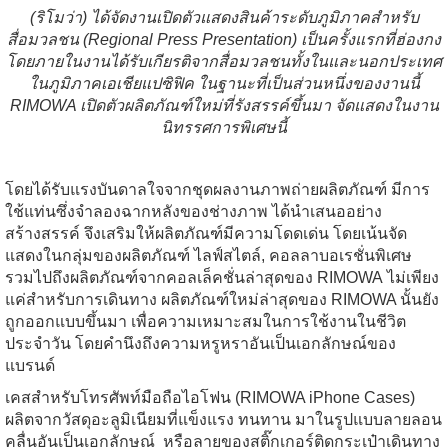
(ริโมว่า) ได้จัดงานเปิดตัวแสดงสินค้าระดับภูมิภาคสำหรับ
สื่อมวลชน (Regional Press Presentation) เป็นครั้งแรกที่ฮ่องกง
โดยภายในงานได้รับเกียรติจากสื่อมวลชนทั้งในและนอกประเทศ
ในภูมิภาคเอเชียแปซิฟิค ในฐานะที่เป็นส่วนหนึ่งของงานนี้
RIMOWA เปิดตัวผลิตภัณฑ์ใหม่ที่รังสรรค์ขึ้นมา จัดแสดงในงาน
นิทรรศการพิเศษนี้
โดยได้รับแรงบันดาลใจจากชุดผลงานภาพถ่ายผลิตภัณฑ์ มีการ
ใช้แท่นซึ่งจำลองฉากหลังของช่างภาพ ได้นำเสนออย่าง
สร้างสรรค์ จึงเสริมให้ผลิตภัณฑ์มีความโดดเด่น โดยเน้นจัด
แสดงในกลุ่มของผลิตภัณฑ์ ไลฟ์สไตล์, คอลลาบอเรชั่นพิเศษ
รวมไปถึงผลิตภัณฑ์จากคอลเล็คชั่นล่าสุดของ RIMOWA ไม่เพียง
แค่สำหรับการเดินทาง ผลิตภัณฑ์ใหม่ล่าสุดของ RIMOWA นั้นยัง
ถูกออกแบบขึ้นมา เพื่อความเหมาะสมในการใช้งานในชีวิต
ประจำวัน โดยคำนึงถึงความหรูหราอันเป็นเอกลักษณ์ของ
แบรนด์
เคสสำหรับโทรศัพท์มือถือไอโฟน (RIMOWA iPhone Cases)
ผลิตจากวัสดุอะลูมิเนียมที่แข็งแรง ทนทาน มาในรูปแบบลายลอน
คลื่นอันเป็นเอกลักษณ์ หรือลายของสติ๊กเกอร์ติดกระเป๋าเดินทาง