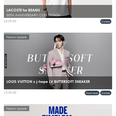
LACOSTE for BEAMS
50TH ANNIVERSARY COLLECTION
ในโลกแฟชั่นผู้ชาย มีไม่กี่แบรนด์ที่สามารถรักษาคาแรกเตอร์ของตัวเองไว้ได้ชัดเจน
18.05.69
Collab
ตลอดหลายทศวรรษ และยังคงดูร่วมสมัยอยู่เสมอ ไม่ว่าจะเป็น BEAMS หรือ
LACOSTE ที่ต่างมีภาษาของตัวเองชัดเจนคนละแบบ...
Fashion Update
LOUIS VUITTON x j-hope LV BUTTERSOFT SNEAKER
รุ่นพิเศษร่วมกับ j-hope สมาชิกวง BTS โดยรองเท้าคู่นี้ไม่ได้ถูกสร้างขึ้นเพื่อแฟชั่น
13.05.69
Footwear
Collab
อย่างเดียว แต่ถูกออกแบบมาให้ j-hope ใช้จริงระหว่างเวิลด์ทัวร์...
Fashion Update