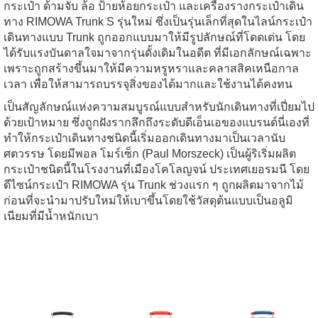
กระเป๋า ด้ามจับ ล้อ ป้ายห้อยกระเป๋า และเครื่องรางกระเป๋าเดิน
ทาง RIMOWA Trunk S รุ่นใหม่ ซึ่งเป็นรุ่นเล็กที่สุดในไลน์กระเป๋า
เดินทางแบบ Trunk ถูกออกแบบมาให้มีรูปลักษณ์ที่โดดเด่น โดย
ได้รับแรงบันดาลใจมาจากรุ่นดั้งเดิมในอดีต ที่มีเอกลักษณ์เฉพาะ
เพราะถูกสร้างขึ้นมาให้มีความหรูหราและคลาสสิคเหนือกาล
เวลา เพื่อให้สามารถบรรจุสิ่งของได้มากและใช้งานได้คงทน
เป็นสัญลักษณ์แห่งความสมบูรณ์แบบสำหรับนักเดินทางที่เปี่ยมไป
ด้วยเป้าหมาย ซึ่งถูกฝังรากลึกถึงระดับดีเอ็นเอของแบรนด์นี่เองที่
ทำให้กระเป๋าเดินทางชนิดนี้เริ่มออกเดินทางมาเป็นเวลานับ
ศตวรรษ โดยมีพอล โมร์เซ็ก (Paul Morszeck) เป็นผู้ริเริ่มผลิต
กระเป๋าชนิดนี้ในโรงงานที่เมืองโคโลญจน์ ประเทศเยอรมนี โดย
ดีไซน์กระเป๋า RIMOWA รุ่น Trunk ช่วงแรก ๆ ถูกผลิตมาจากไม้
ก่อนที่จะนำมาปรับใหม่ให้เบาขึ้นโดยใช้วัสดุต้นแบบเป็นอลูมิ
เนียมที่มีน้ำหนักเบา