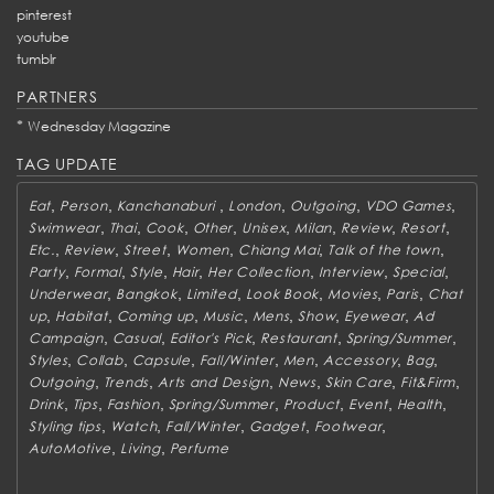
pinterest
youtube
tumblr
PARTNERS
*
Wednesday Magazine
TAG UPDATE
,
,
,
,
,
,
Eat
Person
Kanchanaburi
London
Outgoing
VDO Games
,
,
,
,
,
,
,
,
Swimwear
Thai
Cook
Other
Unisex
Milan
Review
Resort
,
,
,
,
,
,
Etc.
Review
Street
Women
Chiang Mai
Talk of the town
,
,
,
,
,
,
,
Party
Formal
Style
Hair
Her Collection
Interview
Special
,
,
,
,
,
,
Underwear
Bangkok
Limited
Look Book
Movies
Paris
Chat
,
,
,
,
,
,
,
up
Habitat
Coming up
Music
Mens
Show
Eyewear
Ad
,
,
,
,
,
Campaign
Casual
Editor's Pick
Restaurant
Spring/Summer
,
,
,
,
,
,
,
Styles
Collab
Capsule
Fall/Winter
Men
Accessory
Bag
,
,
,
,
,
,
Outgoing
Trends
Arts and Design
News
Skin Care
Fit&Firm
,
,
,
,
,
,
,
Drink
Tips
Fashion
Spring/Summer
Product
Event
Health
,
,
,
,
,
Styling tips
Watch
Fall/Winter
Gadget
Footwear
,
,
AutoMotive
Living
Perfume