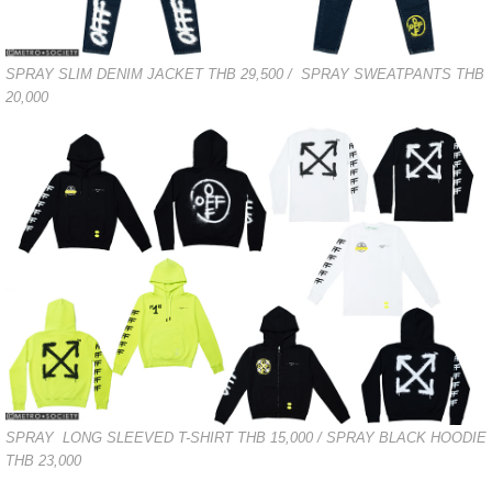
SPRAY SLIM DENIM JACKET THB 29,500 / SPRAY
SWEATPANTS THB
20,000
SPRAY LONG SLEEVED T-SHIRT THB 15,000 /
SPRAY BLACK HOODIE
THB 23,000