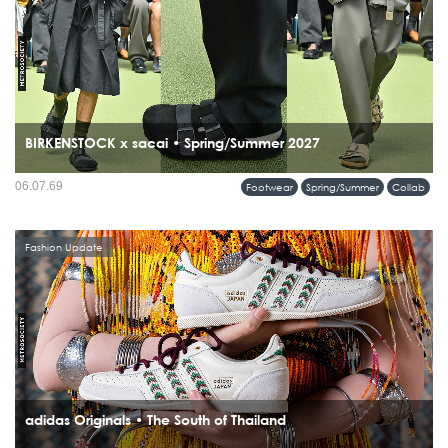
BIRKENSTOCK x sacai • Spring/Summer 2027
เปิดตัวความร่วมมือครั้งแรกบนรันเวย์ sacai Men’s Spring & Summer 2027
06.07.69
Footwear
Spring/Summer
Collab
Collection กับคอลเลคชั่นที่นำรองเท้าระดับไอคอนของ BIRKENSTOCK มารื้อสร้าง
ใหม่ผ่านแนวคิด Hybridization อันเป็นลายเซ็นของ Chitose Abe...
Fashion Update
adidas Originals • The South of Thailand