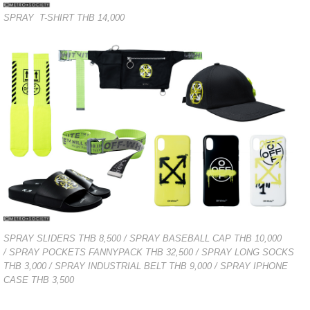
SPRAY T-SHIRT THB 14,000
SPRAY SLIDERS THB 8,500 / SPRAY BASEBALL CAP THB 10,000
/ SPRAY POCKETS FANNYPACK THB 32,500 / SPRAY LONG SOCKS
THB 3,000 / SPRAY INDUSTRIAL BELT THB 9,000 / SPRAY IPHONE
CASE THB 3,500