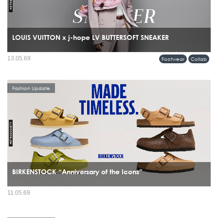
LOUIS VUITTON x j-hope LV BUTTERSOFT SNEAKER
รุ่นพิเศษร่วมกับ j-hope สมาชิกวง BTS โดยรองเท้าคู่นี้ไม่ได้ถูกสร้างขึ้นเพื่อแฟชั่น
13.05.69
Footwear
Collab
อย่างเดียว แต่ถูกออกแบบมาให้ j-hope ใช้จริงระหว่างเวิลด์ทัวร์...
Fashion Update
BIRKENSTOCK “Anniversary of the Icons”
มีรองเท้าไม่กี่แบรนด์ที่สามารถข้ามผ่านทั้งยุคสมัย เทรนด์ และวัฒนธรรมได้โดยยังดู
11.05.69
“ใช่” อยู่เสมอ และ BIRKENSTOCK คือหนึ่งในนั้นอย่างชัดเจน ปี 2026 จึงกลายเป็นอีก
หนึ่งหมุดหมายสำคัญ...