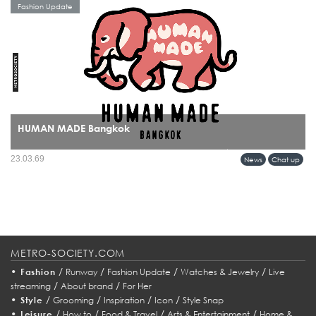
Fashion Update
HUMAN MADE Bangkok
บางแบรนด์ไม่ได้แค่เปิดร้านใหม่ แต่กำลัง “วางหมุด” ลงบนแผนที่วัฒนธรรมของเมือง
23.03.69
News
Chat up
และการมาถึงของ HUMAN MADE ในกรุงเทพฯ ก็เป็นหนึ่งในโมเมนต์แบบนั้นอย่าง
ชัดเจน...
METRO-SOCIETY.COM
•
/
/
/
/
Fashion
Runway
Fashion Update
Watches & Jewelry
Live
/
/
streaming
About brand
For Her
•
/
/
/
/
Style
Grooming
Inspiration
Icon
Style Snap
•
/
/
/
/
Leisure
How to
Food & Travel
Arts & Entertainment
Home &