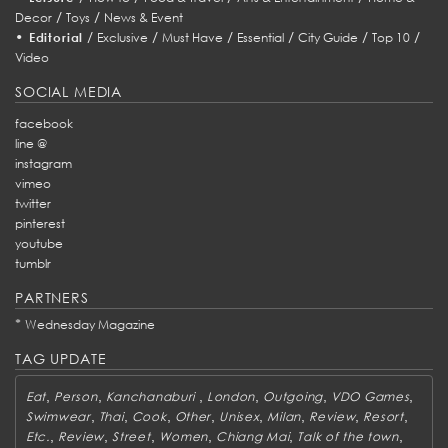
/
/
Decor
Toys
News & Event
•
/
/
/
/
/
/
Editorial
Exclusive
Must Have
Essential
City Guide
Top 10
Video
SOCIAL MEDIA
facebook
line @
instagram
vimeo
twitter
pinterest
youtube
tumblr
PARTNERS
*
Wednesday Magazine
TAG UPDATE
,
,
,
,
,
,
Eat
Person
Kanchanaburi
London
Outgoing
VDO Games
,
,
,
,
,
,
,
,
Swimwear
Thai
Cook
Other
Unisex
Milan
Review
Resort
,
,
,
,
,
,
Etc.
Review
Street
Women
Chiang Mai
Talk of the town