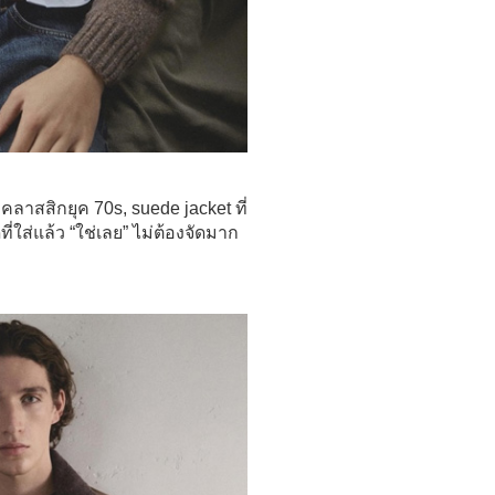
คลาสสิกยุค 70s, suede jacket ที่
ดที่ใส่แล้ว “ใช่เลย” ไม่ต้องจัดมาก