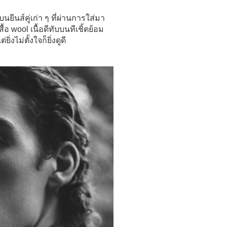
นยีนส์คู่เก่า ๆ ที่ผ่านการใส่มา
สื้อ wool เนื้อดีทับบนทีเชิ้ตย้อม
่งไม่ตั้งใจก็ยิ่งดูดี