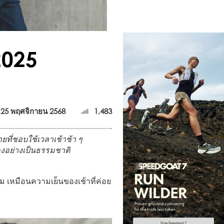
2025
25 พฤศจิกายน 2568
1,483
ยที่ชอบใช้เวลาเช้าช้า ๆ
องอย่างเป็นธรรมชาติ
่สวม เหมือนความเย็นของเช้าที่ค่อย