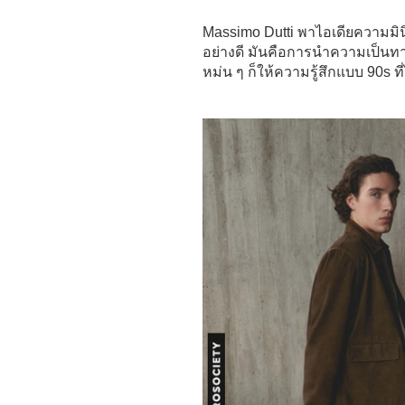
Massimo Dutti พาไอเดียความมินิมั
อย่างดี มันคือการนำความเป็
หม่น ๆ ก็ให้ความรู้สึกแบบ 90s ที่ไม