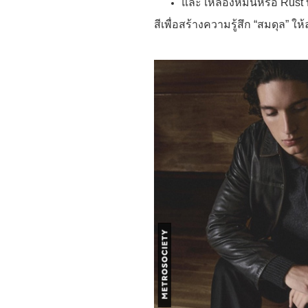
และ เหลืองหม่นหรือ Rust ท
สีเพื่อสร้างความรู้สึก “สมดุล” ให้ล