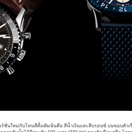
วอร์ชั่นใหม่กับโทนสีดั้งเดิมนั่นคือ สีน้ำเงินและสีบรอนซ์ บนขอบตัวเ