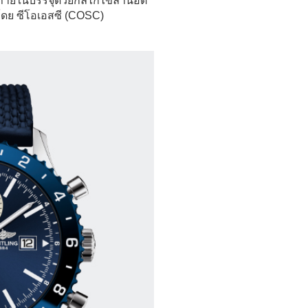
ดยภายในบรรจุด้วยกลไกไขลานอัต
โดย ซีโอเอสซี (COSC)