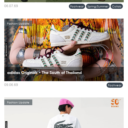
เปิดตัวความร่วมมือครั้งแรกบนรันเวย์ sacai Men’s Spring & Summer 2027
06.07.69
Footwear
Spring/Summer
Collab
Collection กับคอลเลคชั่นที่นำรองเท้าระดับไอคอนของ BIRKENSTOCK มารื้อสร้าง
ใหม่ผ่านแนวคิด Hybridization อันเป็นลายเซ็นของ Chitose Abe...
Fashion Update
adidas Originals • The South of Thailand
ภาคใต้ของประเทศไทยกำลังกลายเป็นแรงบันดาลใจบทใหม่ในโลกแฟชั่น เมื่อ adidas
09.06.69
Footwear
Originals เปิดตัวคอลเลคชั่น SS26...
Fashion Update