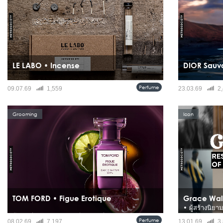
LE LABO • Incense
DIOR Sauv
ธูปหอมชุดนี้ได้รับการรังสรรค์อย่างประณีตในเกียวโต โดยเวิร์
Sauvage สะท้อนถ
Perfume
09.07.69
1,559
23.03.69
2
กช็อปครอบครัวรุ่นที่ 12 ที่ยังคงสืบทอดศาสตร์ดั้งเดิมของญี่ปุ่น
ธรรมชาติอย่างแท
ทุกแท่งทำขึ้นด้วยมือโดยช่างฝีมือผู้ทุ่มเทต่อกระบวนการอย่าง
Mencare จึงนำเ
แท้จริง ภายในชุดประกอ...
ใช้งานง่ายและมี
Grooming
Icon
TOM FORD • Figue Erotique
Grace Wal
• ผู้สร้างนิย
น้ำหอมที่น่าสนใจ ไม่ได้เล่าเรื่องแค่ “กลิ่น” แต่เล่าเรื่อง “ช่วง
คือหนึ่งในนักออก
Perfume
08.02.69
7,197
13.01.69
3