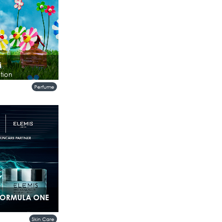
i
tion
ition 4 สี 4 กลิ่น
Perfume
ยความขี้เล่น จินตนาการ
ลกของ Daisy
นิ...
 FORMULA ONE
ับทีมแข่งรถชั้นนำ
Skin Care