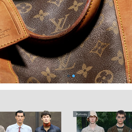
Runway