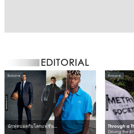
EDITORIAL
Exclusive
Exclusive
นักฟุตบอลกับโลกแฟชั่น...
Through a 
Driving the B