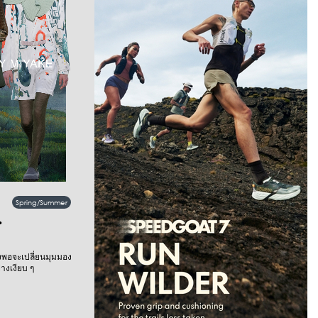
Spring/Summer
•
นิ่งพอจะเปลี่ยนมุมมอง
่างเงียบ ๆ