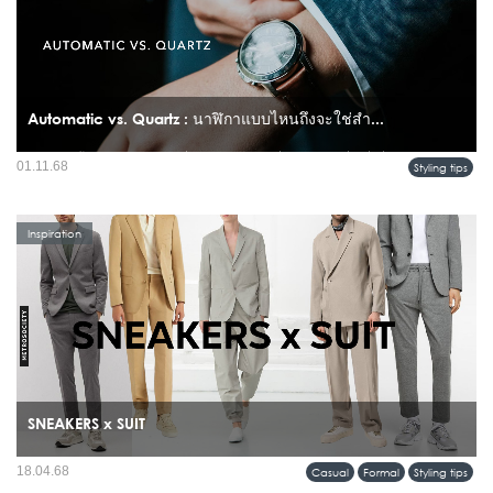
Automatic vs. Quartz : นาฬิกาแบบไหนถึงจะใช่สำ...
การเลือกซื้อนาฬิกาสักเรือนหนึ่ง นอกจากดีไซน์ที่โดนใจแล้ว สิ่งหนึ่งที่หลายคนมักจะ
01.11.68
Styling tips
สงสัยและเลือกไม่ถูกก็คือ ระบบกลไกภายในนาฬิกานั่นเอง...
Inspiration
SNEAKERS x SUIT
ในความคิดของใครหลายๆ คนอาจมองว่าการแต่งกายด้วยสูท ต้องใส่กับรองเท้าหนัง
18.04.68
Casual
Formal
Styling tips
ขัดเงายิ่งเป็นทรง Oxford ด้วยแล้วยิ่งทำให้ดูภูมิฐานและดูดี แต่ใครจะรู้ล่ะว่าถ้าลอง