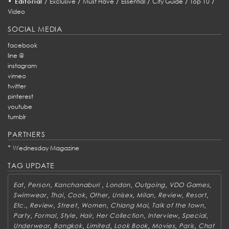
•
/
/
/
/
/
/
Editorial
Exclusive
Must Have
Essential
City Guide
Top 10
Video
SOCIAL MEDIA
facebook
line @
instagram
vimeo
twitter
pinterest
youtube
tumblr
PARTNERS
*
Wednesday Magazine
TAG UPDATE
,
,
,
,
,
,
Eat
Person
Kanchanaburi
London
Outgoing
VDO Games
,
,
,
,
,
,
,
,
Swimwear
Thai
Cook
Other
Unisex
Milan
Review
Resort
,
,
,
,
,
,
Etc.
Review
Street
Women
Chiang Mai
Talk of the town
,
,
,
,
,
,
,
Party
Formal
Style
Hair
Her Collection
Interview
Special
,
,
,
,
,
,
Underwear
Bangkok
Limited
Look Book
Movies
Paris
Chat