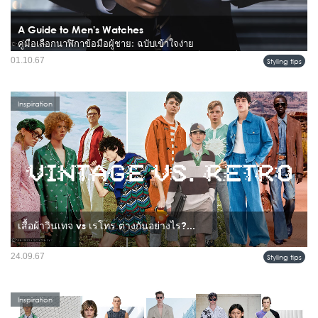
A Guide to Men's Watches
คู่มือเลือกนาฬิกาข้อมือผู้ชาย: ฉบับเข้าใจง่าย
นาฬิกาข้อมือ ไม่เพียงเป็นเครื่องบอกเวลา แต่ยังเป็นเครื่องประดับที่สะท้อนรสนิยม
01.10.67
Styling tips
และบุคลิกภาพของผู้ชายอีกด้วย การเลือกนาฬิกาให้เข้ากับไลฟ์สไตล์และโอกาสต่างๆ
จึงเป็นเรื่องสำคัญ...
Inspiration
เสื้อผ้าวินเทจ vs เรโทร ต่างกันอย่างไร?...
หลายคนอาจสับสนระหว่างคำว่า "วินเทจ" และ "เรโทร" เมื่อพูดถึงเสื้อผ้า แม้ว่าทั้งสอง
24.09.67
Styling tips
คำนี้จะมีความเกี่ยวข้องกับแฟชั่นย้อนยุค แต่ก็มีความแตกต่างที่สำคัญ มาทำความ
เข้าใจกันว่าทั้งสองคำนี้ต่างกันอย่างไร...
Inspiration