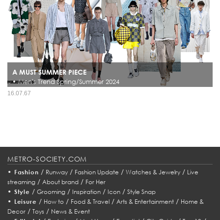
A MUST SUMMER PIECE
• Men's Trend Spring/Summer 2024
ต้อนรับฤดูร้อนกับการรวบรวมไอเดียเทรนด์การแต่งกาย Spring/Summer 2024 กับ
16.07.67
ทาง MetroSociety ซึ่งครั้งนี้จะมาบอกเล่าเรื่องราวความน่าสนใจของไอเทมที่ต้องมีติด
ตู้เสื้อผ้าประจำฤดูกาล มาดูกันคร่าว ๆ ว่าสำหรับคร...
METRO-SOCIETY.COM
•
/
/
/
/
Fashion
Runway
Fashion Update
Watches & Jewelry
Live
/
/
streaming
About brand
For Her
•
/
/
/
/
Style
Grooming
Inspiration
Icon
Style Snap
•
/
/
/
/
Leisure
How to
Food & Travel
Arts & Entertainment
Home &
/
/
Decor
Toys
News & Event