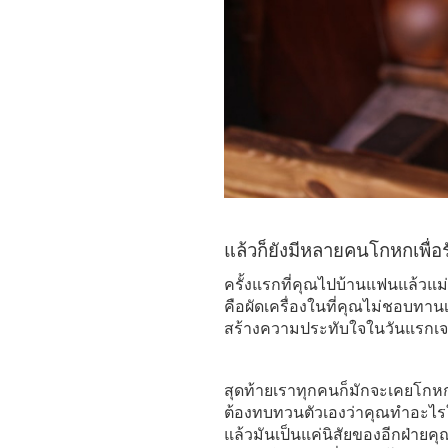
แล้วก็ยังมีหลายคนโกหกเพื่
ครั้งแรกที่คุณไปบ้านแฟนแล้วแ
คือผัดเครื่องในที่คุณไม่ชอบทา
สร้างความประทับใจในวันแรกเ
สุดท้ายเราทุกคนก็มักจะเคยโกหกก
ต้องทบทวนตัวเองว่าคุณทำอะไรใ
แล้วมันเป็นแค่นิสัยของอีกฝ่าย