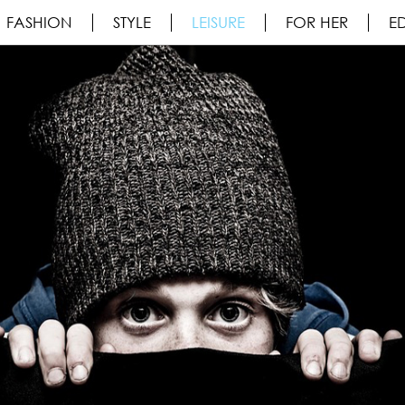
FASHION
STYLE
LEISURE
FOR HER
ED