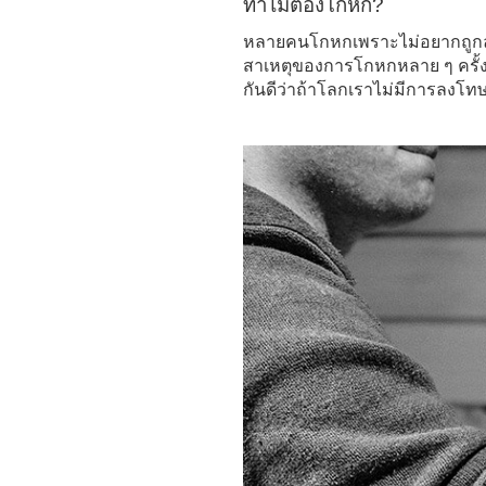
ทำไมต้องโกหก?
หลายคนโกหกเพราะไม่อยากถู
สาเหตุของการโกหกหลาย ๆ ครั้ง
กันดีว่าถ้าโลกเราไม่มีการลงโทษค