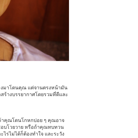
้องมาโดนคุณ แต่จานตรงหน้ามัน
ื่อสร้างบรรยากาศโดยรวมที่ดีและ
้น ถ้าคุณโดนโกหกบ่อย ๆ คุณอาจ
ป ชอบโวยวาย หรือถ้าคุณทบทวน
ะไรไม่ได้ก็ต้องทำใจ และระวัง