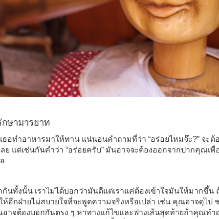
อรักษามารยาท
ม่เธอทำอาหารมาให้ทาน แน่นอนคำถามที่ว่า “อร่อยไหมจ๊ะ?” จะต
นเลย แต่เช่นกันคำว่า “อร่อยครับ” มันอาจจะต้องออกจากปากคุณเพ
จอ
ันทั้งนั้น เราไม่ได้บอกว่ามันดีแต่เราแค่ต้องเข้าใจมันให้มากขึ
ห้อีกฝ่ายไม่สบายใจที่จะพูดความจริงหรือเปล่า เช่น คุณอาจดุไ
คุณอาจต้องบอกกันตรง ๆ หาทางแก้ไข
และฟางเส้นสุดท้ายถ้าคุณทำอ