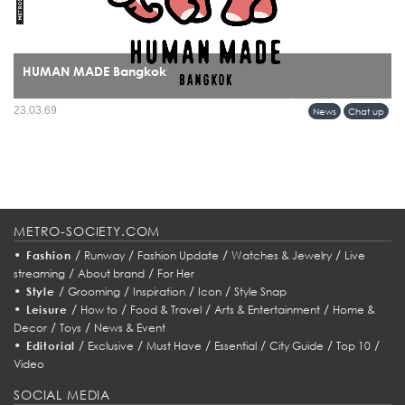
HUMAN MADE Bangkok
บางแบรนด์ไม่ได้แค่เปิดร้านใหม่ แต่กำลัง “วางหมุด” ลงบนแผนที่วัฒนธรรมของเมือง
23.03.69
News
Chat up
และการมาถึงของ HUMAN MADE ในกรุงเทพฯ ก็เป็นหนึ่งในโมเมนต์แบบนั้นอย่าง
ชัดเจน...
METRO-SOCIETY.COM
•
/
/
/
/
Fashion
Runway
Fashion Update
Watches & Jewelry
Live
/
/
streaming
About brand
For Her
•
/
/
/
/
Style
Grooming
Inspiration
Icon
Style Snap
•
/
/
/
/
Leisure
How to
Food & Travel
Arts & Entertainment
Home &
/
/
Decor
Toys
News & Event
•
/
/
/
/
/
/
Editorial
Exclusive
Must Have
Essential
City Guide
Top 10
Video
SOCIAL MEDIA