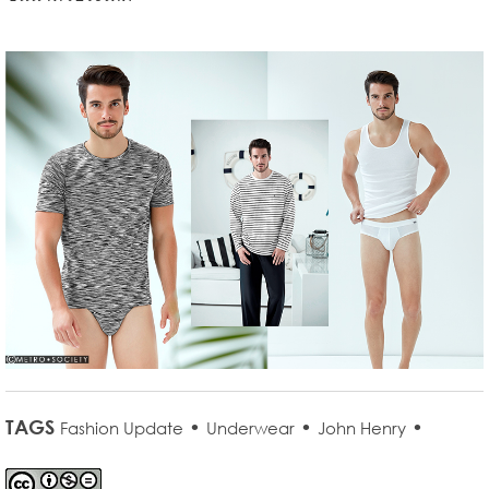
TAGS
•
•
•
Fashion Update
Underwear
John Henry