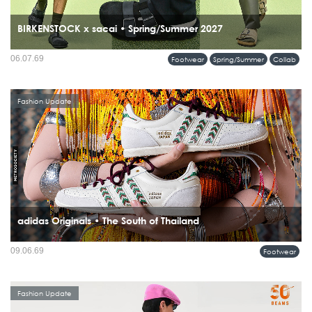
BIRKENSTOCK x sacai • Spring/Summer 2027
เปิดตัวความร่วมมือครั้งแรกบนรันเวย์ sacai Men’s Spring & Summer 2027
06.07.69
Footwear
Spring/Summer
Collab
Collection กับคอลเลคชั่นที่นำรองเท้าระดับไอคอนของ BIRKENSTOCK มารื้อสร้าง
ใหม่ผ่านแนวคิด Hybridization อันเป็นลายเซ็นของ Chitose Abe...
Fashion Update
adidas Originals • The South of Thailand
ภาคใต้ของประเทศไทยกำลังกลายเป็นแรงบันดาลใจบทใหม่ในโลกแฟชั่น เมื่อ adidas
09.06.69
Footwear
Originals เปิดตัวคอลเลคชั่น SS26...
Fashion Update