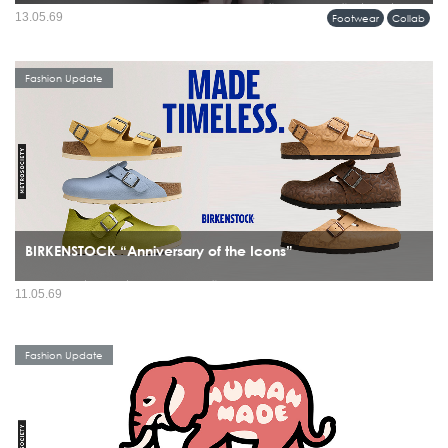
รุ่นพิเศษร่วมกับ j-hope สมาชิกวง BTS โดยรองเท้าคู่นี้ไม่ได้ถูกสร้างขึ้นเพื่อแฟชั่น
13.05.69
Footwear
Collab
อย่างเดียว แต่ถูกออกแบบมาให้ j-hope ใช้จริงระหว่างเวิลด์ทัวร์...
Fashion Update
BIRKENSTOCK “Anniversary of the Icons”
มีรองเท้าไม่กี่แบรนด์ที่สามารถข้ามผ่านทั้งยุคสมัย เทรนด์ และวัฒนธรรมได้โดยยังดู
11.05.69
“ใช่” อยู่เสมอ และ BIRKENSTOCK คือหนึ่งในนั้นอย่างชัดเจน ปี 2026 จึงกลายเป็นอีก
หนึ่งหมุดหมายสำคัญ...
Fashion Update