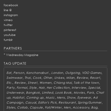
facebook
line @
instagram
vimeo
twitter
pinterest
youtube
tumblr
PARTNERS
*
Wednesday Magazine
TAG UPDATE
,
,
,
,
,
,
Eat
Person
Kanchanaburi
London
Outgoing
VDO Games
,
,
,
,
,
,
,
,
Swimwear
Thai
Cook
Other
Unisex
Milan
Review
Resort
,
,
,
,
,
,
Etc.
Review
Street
Women
Chiang Mai
Talk of the town
,
,
,
,
,
,
,
Party
Formal
Style
Hair
Her Collection
Interview
Special
,
,
,
,
,
,
Underwear
Bangkok
Limited
Look Book
Movies
Paris
Chat
,
,
,
,
,
,
,
up
Habitat
Coming up
Music
Mens
Show
Eyewear
Ad
,
,
,
,
,
Campaign
Casual
Editor's Pick
Restaurant
Spring/Summer
,
,
,
,
,
,
,
Styles
Collab
Capsule
Fall/Winter
Men
Accessory
Bag