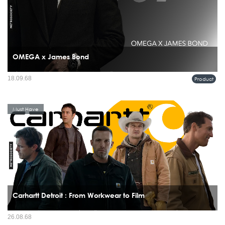
OMEGA x James Bond
เมื่อพูดถึงเจมส์ บอนด์ เรามักนึกถึงชุดสูทเนี้ยบ รถสปอร์ต แก้วมาร์ตินี และนาฬิกาข้อ
18.09.68
Product
มือที่เป็นทั้งเพื่อนคู่ใจและอาวุธลับของสายลับ 007...
Must Have
Carhartt Detroit : From Workwear to Film
ถ้าจะพูดถึง “แจ็กเก็ตผู้ชาย” ที่ใส่ได้ทั้งบนไซต์งานก่อสร้าง ในสตรีทแฟชั่น หรือแม้แต่
26.08.68
บนจอภาพยนตร์ Carhartt Jacket คือตัวจริงเสียงจริง เสื้อที่ไม่เคยตกยุคและยังเล่าเรื่อง