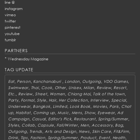
line @
instagram
vimeo
twitter
pinterest
youtube
tumblr
PARTNERS
*
Wednesday Magazine
TAG UPDATE
,
,
,
,
,
,
Eat
Person
Kanchanaburi
London
Outgoing
VDO Games
,
,
,
,
,
,
,
,
Swimwear
Thai
Cook
Other
Unisex
Milan
Review
Resort
,
,
,
,
,
,
Etc.
Review
Street
Women
Chiang Mai
Talk of the town
,
,
,
,
,
,
,
Party
Formal
Style
Hair
Her Collection
Interview
Special
,
,
,
,
,
,
Underwear
Bangkok
Limited
Look Book
Movies
Paris
Chat
,
,
,
,
,
,
,
up
Habitat
Coming up
Music
Mens
Show
Eyewear
Ad
,
,
,
,
,
Campaign
Casual
Editor's Pick
Restaurant
Spring/Summer
,
,
,
,
,
,
,
Styles
Collab
Capsule
Fall/Winter
Men
Accessory
Bag
,
,
,
,
,
,
Outgoing
Trends
Arts and Design
News
Skin Care
Fit&Firm
,
,
,
,
,
,
,
Drink
Tips
Fashion
Spring/Summer
Product
Event
Health