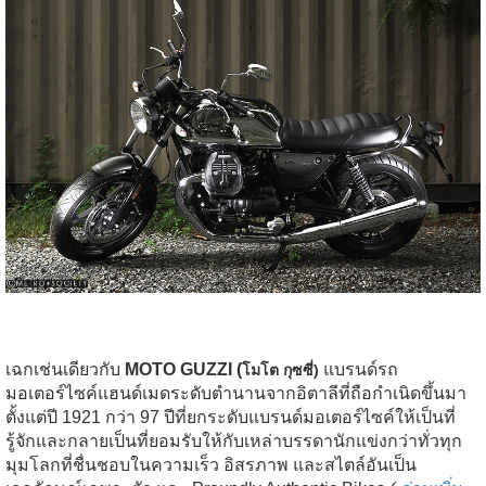
เฉกเช่นเดียวกับ
MOTO GUZZI (
แบรนด์รถ
โมโต กุซซี่)
มอเตอร์ไซค์แฮนด์เมดระดับตำนานจากอิตาลีที่ถือกำเนิดขึ้นมา
ตั้งแต่ปี 1921 กว่า 97 ปีที่ยกระดับแบรนด์มอเตอร์ไซค์ให้เป็นที่
รู้จักและกลายเป็นที่ยอมรับให้กับเหล่าบรรดานักแข่งกว่าทั่วทุก
มุมโลกที่ชื่นชอบในความเร็ว อิสรภาพ และสไตล์อันเป็น