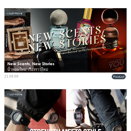
ราวความเป็นผู้ชายได้ชัดเจนที่สุด...
Must Have
New Scents, New Stories
น้ำหอมใหม่ เรื่องราวใหม่
น้ำหอมไม่ใช่แค่กลิ่น แต่คือ “ภาษาที่มองไม่เห็น” ซึ่งเล่าเรื่องราวของตัวเราแต่ละคน
21.08.68
Product
กลิ่นหอมบางกลิ่นพาเราย้อนกลับไปหาความทรงจำ บางกลิ่นบอกถึงบุคลิกภาพ และ
บางกลิ่นคือเสน่ห์ที่ทำให้ผู้คนจดจำคุณได้ วันนี้เ...
Must Have