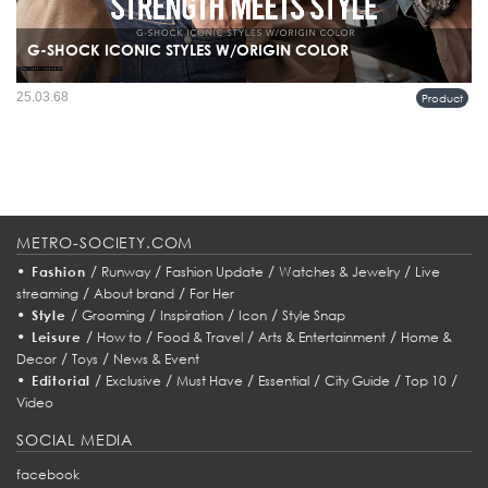
G-SHOCK ICONIC STYLES W/ORIGIN COLOR
หากพูดถึงนาฬิกาที่เป็นสัญลักษณ์แห่งความทนทาน G-SHOCK คือชื่อที่ไม่มีใครลบ
25.03.68
Product
เลือนได้ นับตั้งแต่เปิดตัวในปี 1983 แบรนด์นี้ได้ปฏิวัติวงการด้วยดีไซน์ที่ทนทานต่อ
แรงกระแทกและฟังก์ชันที่ตอบโจทย์ทุกไลฟ์สไตล์...
METRO-SOCIETY.COM
•
/
/
/
/
Fashion
Runway
Fashion Update
Watches & Jewelry
Live
/
/
streaming
About brand
For Her
•
/
/
/
/
Style
Grooming
Inspiration
Icon
Style Snap
•
/
/
/
/
Leisure
How to
Food & Travel
Arts & Entertainment
Home &
/
/
Decor
Toys
News & Event
•
/
/
/
/
/
/
Editorial
Exclusive
Must Have
Essential
City Guide
Top 10
Video
SOCIAL MEDIA
facebook