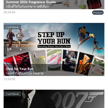
Summer 2026 Fragrance Guide
กลิ่นที่ใช่ในกับบรรยากาศที่เลือก
หน้าร้อนไม่ได้เป็นแค่เรื่องของอุณหภูมิที่สูงขึ้น แต่คือช่วงเวลาที่ทุกอย่าง “ชัดขึ้น” ทั้ง
08.04.69
Product
แสง สี และตัวตนของเราเอง รวมถึงกลิ่นที่เราเลือกใช้ในแต่ละวัน เพราะในอากาศ
ร้อน น้ำหอมจะเผยตัวตนของมันชัดกว่าฤดูไ...
Must Have
Step Up Your Run
รองเท้าวิ่งที่คุณไม่ควรพลาด
ในโลกที่เต็มไปด้วยรองเท้าวิ่งมากมาย บางทีเราก็มองข้าม "เพื่อนร่วมทาง" ที่มีศักยภาพ
23.09.68
ไปซะอย่างนั้น บทความนี้เราจะพาคุณไปทำความรู้จักกับ 4 รองเท้าวิ่งที่ไม่ค่อยเป็นที่พูด
ถึงมากนัก แต่ซ่อนความสามารถที่น่าส...
Must Have