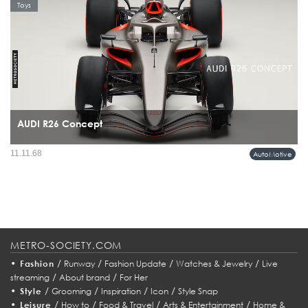
Toys
AUDI R26 Concept
การเผยโฉม R26 Concept คือสัญญาณชัดเจนว่า Audi กำลังก้าวเข้าสู่ Formula 1
11.11.68
AutoMotive
อย่างเต็มตัว ไม่ใช่เพียงเพื่อเข้าร่วม แต่เพื่อคว้าชัยชนะในระดับสูงสุด...
METRO-SOCIETY.COM
•
/
/
/
/
Fashion
Runway
Fashion Update
Watches & Jewelry
Live
/
/
streaming
About brand
For Her
•
/
/
/
/
Style
Grooming
Inspiration
Icon
Style Snap
•
/
/
/
/
Leisure
How to
Food & Travel
Arts & Entertainment
Home &