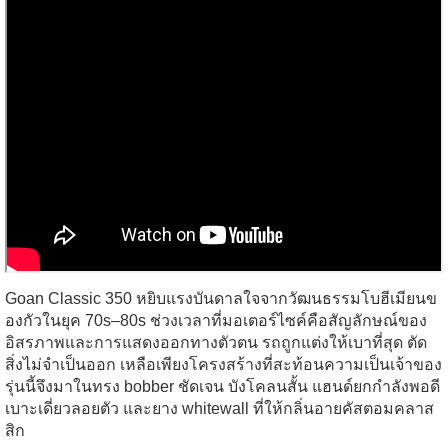
Goan Classic 350 หยิบแรงบันดาลใจจากวัฒนธรรมโบฮีเมียนข
องกัวในยุค 70s–80s ช่วงเวลาที่มอเตอร์ไซค์คือสัญลักษณ์ของ
อิสรภาพและการแสดงออกทางตัวตน รถถูกแต่งให้เบาที่สุด ตัด
สิ่งไม่จำเป็นออก เหลือเพียงโครงสร้างที่สะท้อนความเป็นเจ้าของ
รุ่นนี้จึงมาในทรง bobber ชัดเจน บังโคลนสั้น แฮนด์ยกกำลังพอดี
เบาะเดี่ยวลอยตัว และยาง whitewall ที่ให้กลิ่นอายคัสตอมคลาส
สิก