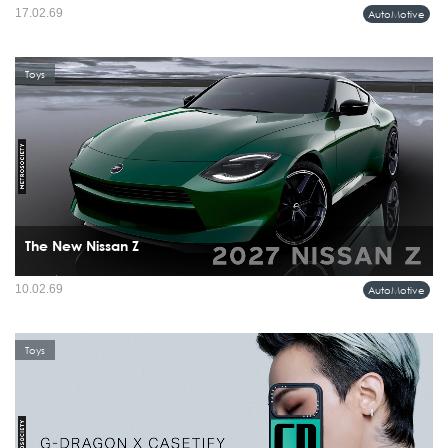
Bentley Motors เมื่อเลือกเปิดตัว Bentayga ‘X’ Concept ที่เวทีระดับไอคอนอย่าง FAT
17.02.69
AutoMotive
Ice Race ณ เมือง Zell am See ประเทศ Austria ท่ามกลางหิมะ เสียงเครื่องยนต์ และ
วัฒนธรรมยานยนต์สายฮาร์ดคอร์...
Toys
The New Nissan Z
ในยุคที่พาดหัวข่าวรถยนต์เต็มไปด้วยคำว่า EV และ AI การมาถึงของ Nissan Z รุ่น
10.02.69
AutoMotive
ปรับโฉมล่าสุด กลับรู้สึกเหมือนการย้ำจุดยืนที่ชัดเจน สปอร์ตคาร์คูเป้แบบอนาล็อก
กำลังกลายเป็นของหายาก...
Toys