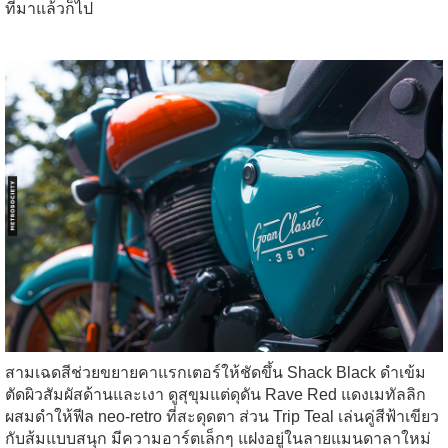
ที่มาแล้วก็ไป
สามเฉดสีช่วยขยายคาแรกเตอร์ให้ชัดขึ้น Shack Black ดำเข้ม
ตัดผิวสัมผัสด้านและเงา ดูสุขุมแต่ดุดัน Rave Red แดงเมทัลลิก
ผสมดำให้ฟีล neo-retro ที่สะดุดตา ส่วน Trip Teal เล่นคู่สีฟ้าเขียว
กับส้มแบบสนุก มีความอาร์ตเล็กๆ แฝงอยู่ในลายแมนดาลาใหม่