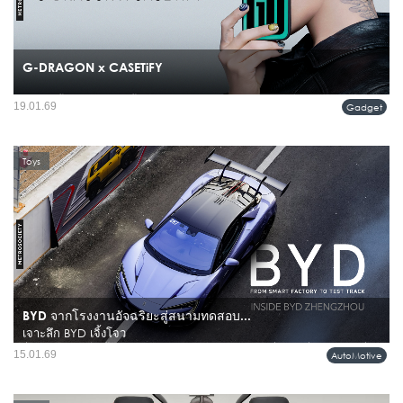
G-DRAGON x CASETiFY
การแต่งตั้ง G-DRAGON ขึ้นเป็น Global iCON คนแรกของ CASETiFY ไม่ใช่แค่การ
19.01.69
Gadget
ร่วมงานกับศิลปินชื่อดัง แต่คือการประกาศจุดยืนของแบรนด์ไลฟ์สไตล์ระดับโลก ที่
กำลังก้าวเข้าสู่ปีที่ 15...
Toys
BYD จากโรงงานอัจฉริยะสู่สนามทดสอบ...
เจาะลึก BYD เจิ้งโจว
ชื่อของ BYD ในวันนี้ ไม่ได้หมายถึงแค่แบรนด์รถยนต์ไฟฟ้าที่มาแรงที่สุดแบรนด์หนึ่ง
15.01.69
AutoMotive
ของโลก แต่คือภาพแทนของ “วิธีคิดใหม่” ในอุตสาหกรรมยานยนต์ ตั้งแต่การผลิต
เทคโนโลยี ไปจนถึงประสบการณ์การขับขี่จริง...