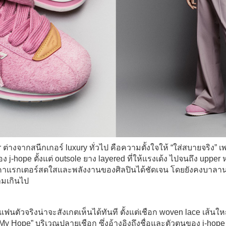
r ต่างจากสนีกเกอร์ luxury ทั่วไป คือความตั้งใจให้ “ใส่สบายจริง” เพร
j-hope ตั้งแต่ outsole ยาง layered ที่ให้แรงเด้ง ไปจนถึง upper ห
อนคาแรกเตอร์สดใสและพลังงานของศิลปินได้ชัดเจน โดยยังคงบาลาน
ามเกินไป
่แฟนตัวจริงน่าจะสังเกตเห็นได้ทันที ตั้งแต่เชือก woven lace เส้นใ
y Hope” บริเวณปลายเชือก ซึ่งอ้างอิงถึงชื่อและตัวตนของ j-hope 