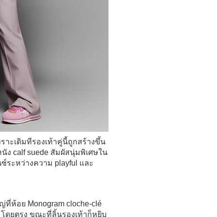
าะเดิมทีรองเท้าคู่นี้ถูกสร้างขึ้น
นัง calf suede สัมผัสนุ่มพิเศษใน
ซ์ระหว่างความ playful และ
หญ่ที่ห้อย Monogram cloche-clé
โดยตรง ขณะที่ลิ้นรองเท้าก็หยิบ