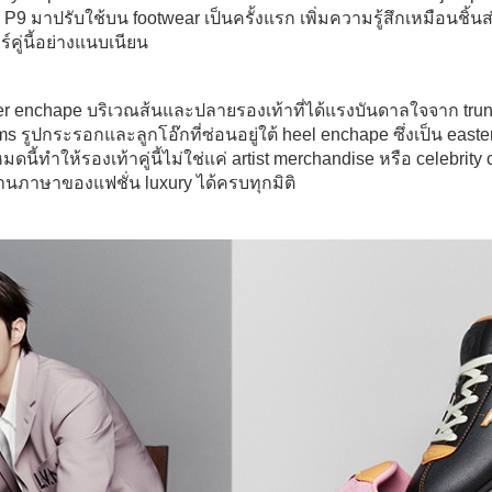
 P9 มาปรับใช้บน footwear เป็นครั้งแรก เพิ่มความรู้สึกเหมือนชิ้
์คู่นี้อย่างแนบเนียน
eather enchape บริเวณส้นและปลายรองเท้าที่ได้แรงบันดาลใจจาก t
 รูปกระรอกและลูกโอ๊กที่ซ่อนอยู่ใต้ heel enchape ซึ่งเป็น east
ี้ทำให้รองเท้าคู่นี้ไม่ใช่แค่ artist merchandise หรือ celebrity c
นผ่านภาษาของแฟชั่น luxury ได้ครบทุกมิติ