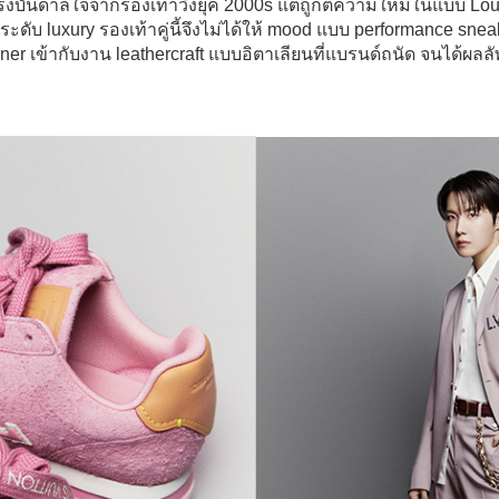
แรงบันดาลใจจากรองเท้าวิ่งยุค 2000s แต่ถูกตีความใหม่ในแบบ Louis Vu
ะดับ luxury รองเท้าคู่นี้จึงไม่ได้ให้ mood แบบ performance sn
r เข้ากับงาน leathercraft แบบอิตาเลียนที่แบรนด์ถนัด จนได้ผลลัพธ์