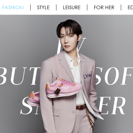
FASHION
STYLE
LEISURE
FOR HER
ED