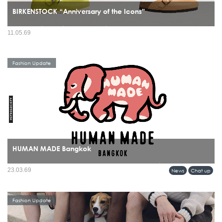
BIRKENSTOCK “Anniversary of the Icons”
มีรองเท้าไม่กี่แบรนด์ที่สามารถข้ามผ่านทั้งยุคสมัย เทรนด์ และวัฒนธรรมได้โดยยังดู
11.05.69
“ใช่” อยู่เสมอ และ BIRKENSTOCK คือหนึ่งในนั้นอย่างชัดเจน ปี 2026 จึงกลายเป็นอีก
หนึ่งหมุดหมายสำคัญ...
Fashion Update
HUMAN MADE Bangkok
บางแบรนด์ไม่ได้แค่เปิดร้านใหม่ แต่กำลัง “วางหมุด” ลงบนแผนที่วัฒนธรรมของเมือง
23.03.69
News
Chat up
และการมาถึงของ HUMAN MADE ในกรุงเทพฯ ก็เป็นหนึ่งในโมเมนต์แบบนั้นอย่าง
ชัดเจน...
Fashion Update