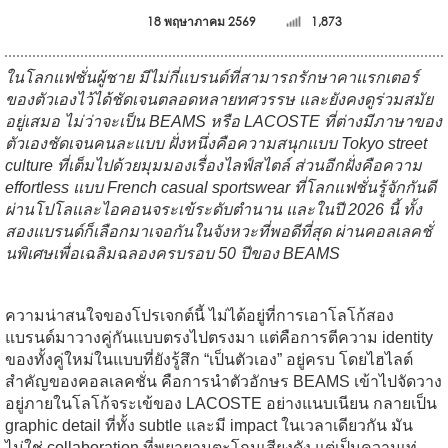
18 พฤษาภาคม 2569
1,873
ในโลกแฟชั่นผู้ชาย มีไม่กี่แบรนด์ที่สามารถรักษาคาแรกเตอร์
ของตัวเองไว้ได้ชัดเจนตลอดหลายทศวรรษ และยังคงดูร่วมสมัย
อยู่เสมอ ไม่ว่าจะเป็น
BEAMS
หรือ
LACOSTE
ที่ต่างมีภาษาของ
ตัวเองชัดเจนคนละแบบ ฝั่งหนึ่งคือความสนุกแบบ Tokyo street
culture ที่เต็มไปด้วยมุมมองเรื่องไลฟ์สไตล์ ส่วนอีกฝั่งคือความ
effortless แบบ French casual sportswear ที่โลกแฟชั่นรู้จักกันดี
ผ่านโปโลและไอคอนจระเข้ระดับตำนาน และในปี 2026 นี้ ทั้ง
สองแบรนด์ก็เลือกมาเจอกันในจังหวะที่พอดีที่สุด ผ่านคอลเลคชั่
นพิเศษเพื่อเฉลิมฉลองครบรอบ 50 ปีของ BEAMS
ความน่าสนใจของโปรเจกต์นี้ ไม่ได้อยู่ที่การเอาโลโก้สอง
แบรนด์มาวางคู่กันแบบตรงไปตรงมา แต่คือการตีความ identity
ของทั้งคู่ใหม่ในแบบที่ยังรู้สึก “เป็นตัวเอง” อยู่ครบ โดยไฮไลต์
สำคัญของคอลเลคชั่น คือการนำตัวอักษร BEAMS เข้าไปจัดวาง
อยู่ภายในโลโก้จระเข้ของ LACOSTE อย่างแนบเนียน กลายเป็น
graphic detail ที่ทั้ง subtle และมี impact ในเวลาเดียวกัน มัน
ไม่ใช่ collaboration ที่พยายามตะโกนเสียงดัง แต่เป็นความเท่