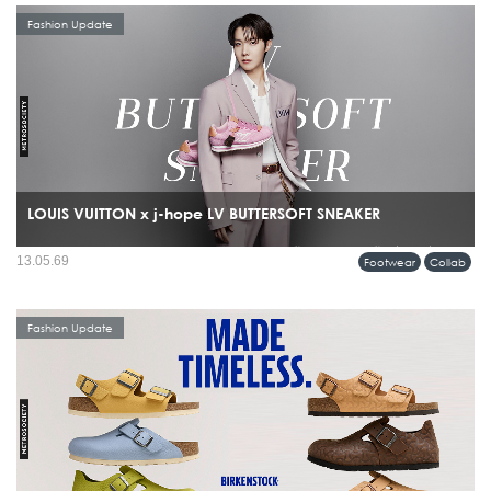
Fashion Update
LOUIS VUITTON x j-hope LV BUTTERSOFT SNEAKER
รุ่นพิเศษร่วมกับ j-hope สมาชิกวง BTS โดยรองเท้าคู่นี้ไม่ได้ถูกสร้างขึ้นเพื่อแฟชั่น
13.05.69
Footwear
Collab
อย่างเดียว แต่ถูกออกแบบมาให้ j-hope ใช้จริงระหว่างเวิลด์ทัวร์...
Fashion Update