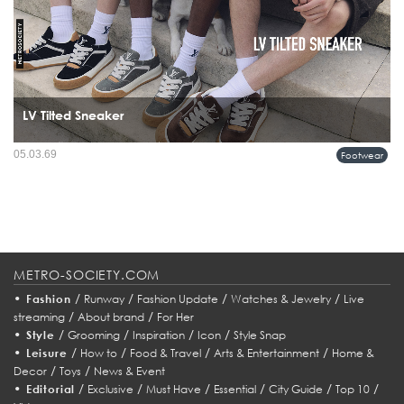
LV Tilted Sneaker
เปิดตัวครั้งแรกในพรีวิวคอลเลคชั่นผู้ชาย Spring/Summer 2026 ก่อนจะปรากฏตัวบน
05.03.69
Footwear
รันเวย์เต็มรูปแบบ และกลายเป็นหนึ่งในไอเทมที่ถูกพูดถึงมากที่สุดของซีซัน ไม่ใช่
เพราะความหวือหวา แต่เพราะความนิ่งที่คมพอจะสะกดสา...
METRO-SOCIETY.COM
•
/
/
/
/
Fashion
Runway
Fashion Update
Watches & Jewelry
Live
/
/
streaming
About brand
For Her
•
/
/
/
/
Style
Grooming
Inspiration
Icon
Style Snap
•
/
/
/
/
Leisure
How to
Food & Travel
Arts & Entertainment
Home &
/
/
Decor
Toys
News & Event
•
/
/
/
/
/
/
Editorial
Exclusive
Must Have
Essential
City Guide
Top 10