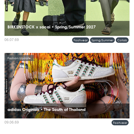
BIRKENSTOCK x sacai • Spring/Summer 2027
เปิดตัวความร่วมมือครั้งแรกบนรันเวย์ sacai Men’s Spring & Summer 2027
06.07.69
Footwear
Spring/Summer
Collab
Collection กับคอลเลคชั่นที่นำรองเท้าระดับไอคอนของ BIRKENSTOCK มารื้อสร้าง
ใหม่ผ่านแนวคิด Hybridization อันเป็นลายเซ็นของ Chitose Abe...
Fashion Update
adidas Originals • The South of Thailand
ภาคใต้ของประเทศไทยกำลังกลายเป็นแรงบันดาลใจบทใหม่ในโลกแฟชั่น เมื่อ adidas
09.06.69
Footwear
Originals เปิดตัวคอลเลคชั่น SS26...