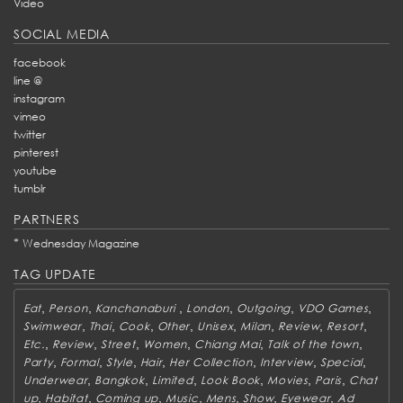
Video
SOCIAL MEDIA
facebook
line @
instagram
vimeo
twitter
pinterest
youtube
tumblr
PARTNERS
*
Wednesday Magazine
TAG UPDATE
,
,
,
,
,
,
Eat
Person
Kanchanaburi
London
Outgoing
VDO Games
,
,
,
,
,
,
,
,
Swimwear
Thai
Cook
Other
Unisex
Milan
Review
Resort
,
,
,
,
,
,
Etc.
Review
Street
Women
Chiang Mai
Talk of the town
,
,
,
,
,
,
,
Party
Formal
Style
Hair
Her Collection
Interview
Special
,
,
,
,
,
,
Underwear
Bangkok
Limited
Look Book
Movies
Paris
Chat
,
,
,
,
,
,
,
up
Habitat
Coming up
Music
Mens
Show
Eyewear
Ad