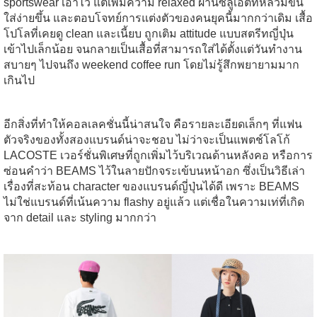
sportswear เอาไว้ แต่เพิ่มความ relaxed ผ่านซิลูเอตที่หลวมขึ้น
ใส่ง่ายขึ้น และตอบโจทย์การแต่งตัวของคนยุคนี้มากกว่าเดิม เสื้อ
โปโลที่เคยดู clean และเนี้ยบ ถูกเติม attitude แบบสตรีทญี่ปุ่น
เข้าไปเล็กน้อย จนกลายเป็นเสื้อที่สามารถใส่ได้ตั้งแต่วันทำงาน
สบายๆ ไปจนถึง weekend coffee run โดยไม่รู้สึกพยายามมาก
เกินไป
อีกสิ่งที่ทำให้คอลเลคชั่นนี้น่าสนใจ คือรายละเอียดเล็กๆ ที่แฟน
ตัวจริงของทั้งสองแบรนด์น่าจะชอบ ไม่ว่าจะเป็นแพตช์โลโก้
LACOSTE เวอร์ชั่นพิเศษที่ถูกเพิ่มไว้บริเวณด้านหลังคอ หรือการ
ซ่อนคำว่า BEAMS ไว้ในลายปักจระเข้บนหน้าอก ซึ่งเป็นวิธีเล่า
เรื่องที่สะท้อน character ของแบรนด์ญี่ปุ่นได้ดี เพราะ BEAMS
ไม่ใช่แบรนด์ที่เน้นความ flashy อยู่แล้ว แต่เชื่อในความเท่ที่เกิด
จาก detail และ styling มากกว่า